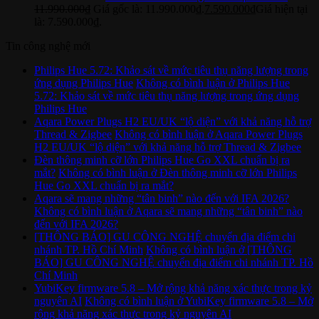
11.990.000
₫
Giá gốc là: 11.990.000₫.
7.590.000
₫
Giá hiện tại
là: 7.590.000₫.
Tin công nghệ mới
Philips Hue 5.72: Khảo sát về mức tiêu thụ năng lượng trong
ứng dụng Philips Hue
Không có bình luận
ở Philips Hue
5.72: Khảo sát về mức tiêu thụ năng lượng trong ứng dụng
Philips Hue
Aqara Power Plugs H2 EU/UK “lộ diện” với khả năng hỗ trợ
Thread & Zigbee
Không có bình luận
ở Aqara Power Plugs
H2 EU/UK “lộ diện” với khả năng hỗ trợ Thread & Zigbee
Đèn thông minh cỡ lớn Philips Hue Go XXL chuẩn bị ra
mắt?
Không có bình luận
ở Đèn thông minh cỡ lớn Philips
Hue Go XXL chuẩn bị ra mắt?
Aqara sẽ mang những “tân binh” nào đến với IFA 2026?
Không có bình luận
ở Aqara sẽ mang những “tân binh” nào
đến với IFA 2026?
[THÔNG BÁO] GU CÔNG NGHỆ chuyển địa điểm chi
nhánh TP. Hồ Chí Minh
Không có bình luận
ở [THÔNG
BÁO] GU CÔNG NGHỆ chuyển địa điểm chi nhánh TP. Hồ
Chí Minh
YubiKey firmware 5.8 – Mở rộng khả năng xác thực trong kỷ
nguyên AI
Không có bình luận
ở YubiKey firmware 5.8 – Mở
rộng khả năng xác thực trong kỷ nguyên AI