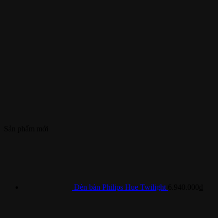
Sản phẩm mới
Đèn bàn Philips Hue Twilight
6.940.000
₫