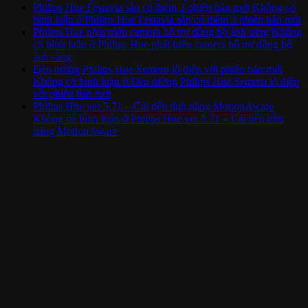
Philips Hue Festavia sắp có thêm 3 phiên bản mới
Không có
bình luận
ở Philips Hue Festavia sắp có thêm 3 phiên bản mới
Philips Hue phát triển camera hỗ trợ đồng bộ ánh sáng
Không
có bình luận
ở Philips Hue phát triển camera hỗ trợ đồng bộ
ánh sáng
Đèn tường Philips Hue Semeru lộ diện với phiên bản mới
Không có bình luận
ở Đèn tường Philips Hue Semeru lộ diện
với phiên bản mới
Philips Hue ver 5.71 – Cải tiến tính năng MotionAware
Không có bình luận
ở Philips Hue ver 5.71 – Cải tiến tính
năng MotionAware