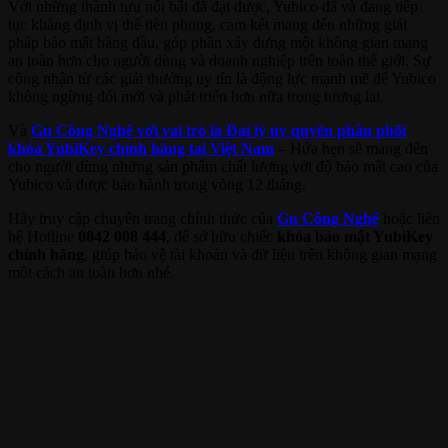
Với những thành tựu nổi bật đã đạt được, Yubico đã và đang tiếp
tục khẳng định vị thế tiên phong, cam kết mang đến những giải
pháp bảo mật hàng đầu, góp phần xây dựng một không gian mạng
an toàn hơn cho người dùng và doanh nghiệp trên toàn thế giới. Sự
công nhận từ các giải thưởng uy tín là động lực mạnh mẽ để Yubico
không ngừng đổi mới và phát triển hơn nữa trong tương lai.
Và
Gu Công Nghệ với vai trò là Đại lý ủy quyền phân phối
khóa YubiKey chính hãng tại Việt Nam
– Hứa hẹn sẽ mang đến
cho người dùng những sản phẩm chất lượng với độ bảo mật cao của
Yubico và được bảo hành trong vòng 12 tháng.
Hãy truy cập chuyên trang chính thức của
Gu Công Nghệ
hoặc liên
hệ Hotline
0842 008 444
, để sở hữu chiếc
khóa bảo mật YubiKey
chính hãng
, giúp bảo vệ tài khoản và dữ liệu trên không gian mạng
một cách an toàn hơn nhé.