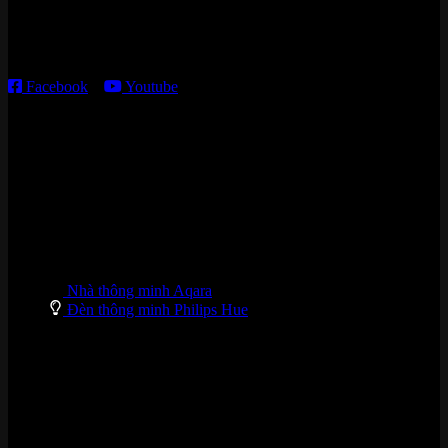
Thời gian làm việc:
T2 – T6: 8h30 – 12h00; 13h30 – 18h00
T7 – CN: 8h30 – 12h00; 13h30 – 16h00
Facebook
–
Youtube
DANH MỤC SẢN PHẨM
Nhà thông minh Aqara
Đèn thông minh Philips Hue