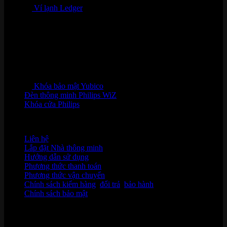
Ví lạnh Ledger
Khóa bảo mật Yubico
Đèn thông minh Philips WiZ
Khóa cửa Philips
HỖ TRỢ KHÁCH HÀNG
Liên hệ
Lắp đặt Nhà thông minh
Hướng dẫn sử dụng
Phương thức thanh toán
Phương thức vận chuyển
Chính sách kiểm hàng
,
đổi trả
,
bảo hành
Chính sách bảo mật