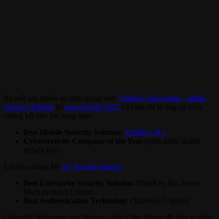
Ra mắt sản phẩm an ninh mạng mới:
YubiKey Bio Series – Multi-
protocol Edition
tại
teissAwards 2025
và vinh dự là ứng cử viên
chung kết cho hai hạng mục:
Best Mobile Security Solution
:
YubiKey 5Ci
Cybersecurity Company of the Year
(phân khúc doanh
nghiệp lớn)
Lọt vào chung kết
SC Awards Europe
Best Enterprise Security Solution
(YubiKey Bio Series –
Multi-protocol Edition)
Best Authentication Technolog
y (YubiKey 5 Series)
Giám đốc Marketing của Yubico – ông Giles House đã chia sẻ rằng