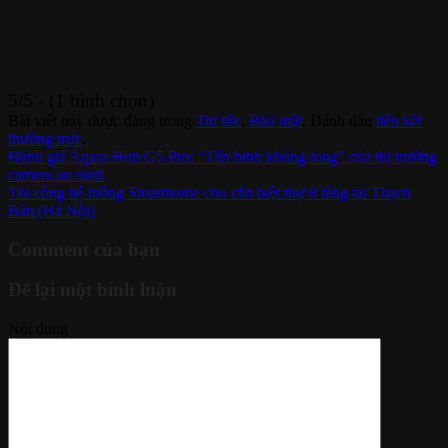
5/5 - (1 bình chọn)
Bài viết này được đăng trong
Tin tức
,
Bảo mật
. Đánh dấu
liên kết
thường trực
.
Đánh giá Aqara Hub G5 Pro: “Tân binh khủng long” của thị trường
camera an ninh
Thi công hệ thống Smarthome cho căn biệt thự 8 tầng tại Thạch
Bàn (Hà Nội)
Comment của bạn
Để lại một bình luận
Nội dung