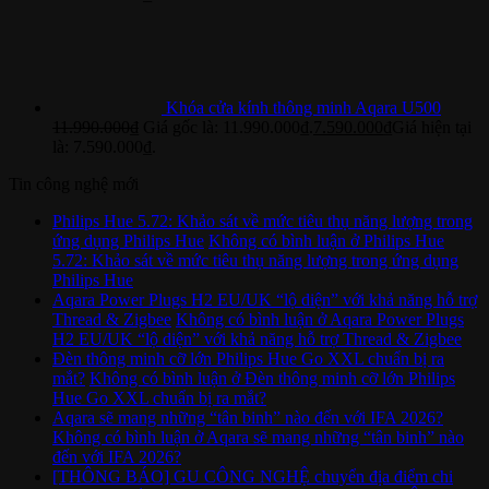
Khóa cửa kính thông minh Aqara U500
11.990.000
₫
Giá gốc là: 11.990.000₫.
7.590.000
₫
Giá hiện tại
là: 7.590.000₫.
Tin công nghệ mới
Philips Hue 5.72: Khảo sát về mức tiêu thụ năng lượng trong
ứng dụng Philips Hue
Không có bình luận
ở Philips Hue
5.72: Khảo sát về mức tiêu thụ năng lượng trong ứng dụng
Philips Hue
Aqara Power Plugs H2 EU/UK “lộ diện” với khả năng hỗ trợ
Thread & Zigbee
Không có bình luận
ở Aqara Power Plugs
H2 EU/UK “lộ diện” với khả năng hỗ trợ Thread & Zigbee
Đèn thông minh cỡ lớn Philips Hue Go XXL chuẩn bị ra
mắt?
Không có bình luận
ở Đèn thông minh cỡ lớn Philips
Hue Go XXL chuẩn bị ra mắt?
Aqara sẽ mang những “tân binh” nào đến với IFA 2026?
Không có bình luận
ở Aqara sẽ mang những “tân binh” nào
đến với IFA 2026?
[THÔNG BÁO] GU CÔNG NGHỆ chuyển địa điểm chi