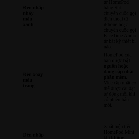
từ HomePod
Đèn nhấp
bằng Siri,
nháy
chuyển cuộc gọi
màu
điện thoại từ
xanh
iPhone hoặc
chuyển cuộc gọi
FaceTime Audio
từ bất kỳ thiết bị
nào.
HomePod của
bạn được
bật
nguồn hoặc
đang cập nhật
Đèn xoay
phần mềm
.
màu
Việc cập nhật có
trắng
thể được cài đặt
tự động mỗi khi
có phiên bản
mới.
Xuất hiện trên
HomePod Mini
Đèn nhấp
khi
không