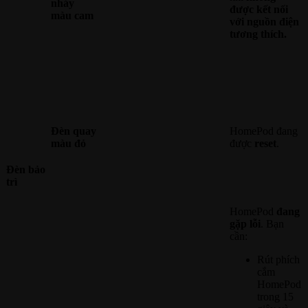
nháy
được kết nối
màu cam
với nguồn điện
tương thích.
Đèn quay
HomePod đang
màu đỏ
được
reset
.
Đèn bảo
trì
HomePod
đang
gặp lỗi
. Bạn
cần:
Rút phích
cắm
HomePod
trong 15