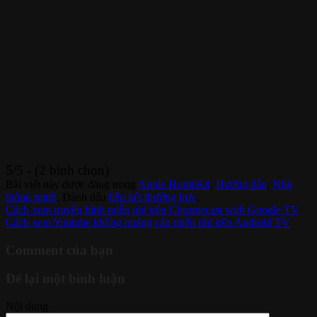
5/5 - (2 bình chọn)
Bài viết này được đăng trong
Apple HomeKit
,
Hướng dẫn
,
Nhà
thông minh
. Đánh dấu
liên kết thường trực
.
Cách xem truyền hình miễn phí trên Chromecast with Google TV
Cách xem Youtube không quảng cáo miễn phí trên Android TV
Comment của bạn
Để lại một bình luận
Nội dung