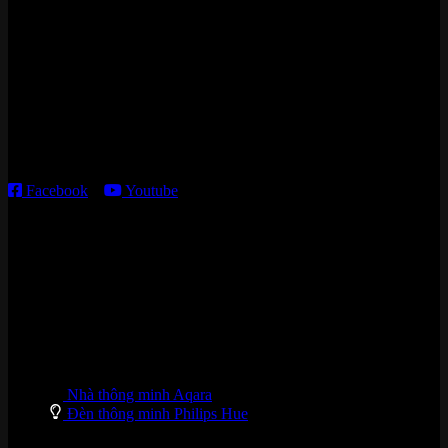
Cửa hàng HN:
15 ngõ 113 Hoàng Cầu, P. Đống Đa, TP. HN
Kho giao HCM
:
179 Nguyễn Cư Trinh, P. Cầu Ông Lãnh, TP. HCM
Thời gian làm việc:
T2 – T6: 8h30 – 12h00; 13h30 – 18h00
T7 – CN: 8h30 – 12h00; 13h30 – 16h00
Facebook
–
Youtube
DANH MỤC SẢN PHẨM
Nhà thông minh Aqara
Đèn thông minh Philips Hue