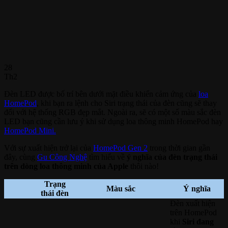
28
Th2
Đèn LED được bố trí bên dưới mặt điều khiển cảm ứng của
loa
HomePod
, khi bạn ra lệnh cho Siri trạng thái của đèn cũng sẽ thay
đổi với hệ thống RGB đẹp mắt. Ngoài ra, sẽ có một số màu sắc đèn
LED bạn cũng cần lưu ý khi sử dụng loa thông minh HomePod hay
HomePod Mini.
Với sự xuất hiện trở lại của
HomePod Gen 2
trong thời gian gần
đây, cùng
Gu Công Nghệ
tìm hiểu về
ý nghĩa của đèn trạng thái
trên dòng loa thông minh của Apple
thôi nào!
Trạng
Màu sắc
Ý nghĩa
thái đèn
Đèn xuất hiện
trên HomePod
khi
Siri đang