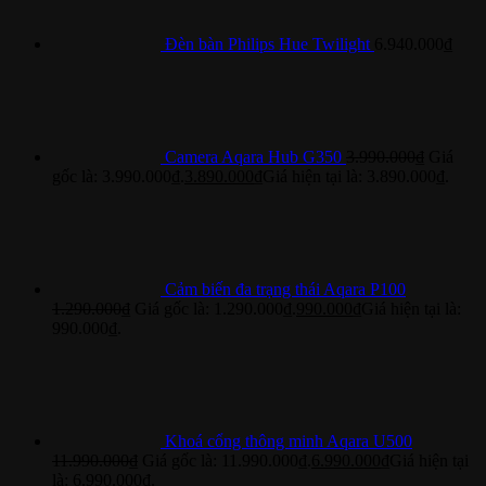
Đèn bàn Philips Hue Twilight
6.940.000
₫
Camera Aqara Hub G350
3.990.000
₫
Giá
gốc là: 3.990.000₫.
3.890.000
₫
Giá hiện tại là: 3.890.000₫.
Cảm biến đa trạng thái Aqara P100
1.290.000
₫
Giá gốc là: 1.290.000₫.
990.000
₫
Giá hiện tại là:
990.000₫.
Khoá cổng thông minh Aqara U500
11.990.000
₫
Giá gốc là: 11.990.000₫.
6.990.000
₫
Giá hiện tại
là: 6.990.000₫.