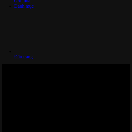
Gọi mua
Danh mục
Đầu trang
Nhà thông minh và Thiết bị công nghệ cao cấp
Zalo/Whatsapp:
0842 008 444