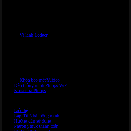
Ví lạnh Ledger
Khóa bảo mật Yubico
Đèn thông minh Philips WiZ
Khóa cửa Philips
HỖ TRỢ KHÁCH HÀNG
Liên hệ
Lắp đặt Nhà thông minh
Hướng dẫn sử dụng
Phương thức thanh toán