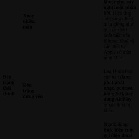
lắng nghe, suy
nghĩ hoặc phản
hồi
. Hiệu ứng
Xoay
ánh sáng nhiều
nhiều
màu giống như
màu
quả cầu Siri
xuất hiện trên
iPhone, iPad và
các thiết bị
Apple có màn
hình khác.
Loa HomePod
Đèn
của bạn
đang
trạng
phát phát
Đèn
thái
nhạc, podcast
trắng
chính
bằng Siri, hay
đứng yên
đang AirPlay
từ các thiết bị
khác.
Người dùng
thực hiện cuộc
gọi điện thoại