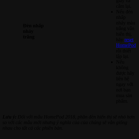
giây và
cắm lại.
Nếu đèn
nhấp
nháy màu
Đèn nhấp
trắng vẫn
nháy
hiển thị,
trắng
hãy
reset
HomePod
rồi thiết
lập lại.
Nếu
không
được hãy
liên hệ
ngay với
nơi bạn
mua sản
phẩm.
Lưu ý:
Đối với mẫu HomePod 2018, phần đèn hiển thị sẽ nhỏ hơn
so với các mẫu mới nhưng ý nghĩa của của chúng sẽ vẫn giống
nhau cho tất cả các phiên bản.