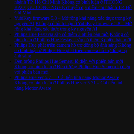
nhánh TP. Hồ Chí Minh
Không có bình luận
ở [THÔNG
BÁO] GU CÔNG NGHỆ chuyển địa điểm chi nhánh TP. Hồ
Chí Minh
YubiKey firmware 5.8 – Mở rộng khả năng xác thực trong kỷ
nguyên AI
Không có bình luận
ở YubiKey firmware 5.8 – Mở
rộng khả năng xác thực trong kỷ nguyên AI
Philips Hue Festavia sắp có thêm 3 phiên bản mới
Không có
bình luận
ở Philips Hue Festavia sắp có thêm 3 phiên bản mới
Philips Hue phát triển camera hỗ trợ đồng bộ ánh sáng
Không
có bình luận
ở Philips Hue phát triển camera hỗ trợ đồng bộ
ánh sáng
Đèn tường Philips Hue Semeru lộ diện với phiên bản mới
Không có bình luận
ở Đèn tường Philips Hue Semeru lộ diện
với phiên bản mới
Philips Hue ver 5.71 – Cải tiến tính năng MotionAware
Không có bình luận
ở Philips Hue ver 5.71 – Cải tiến tính
năng MotionAware