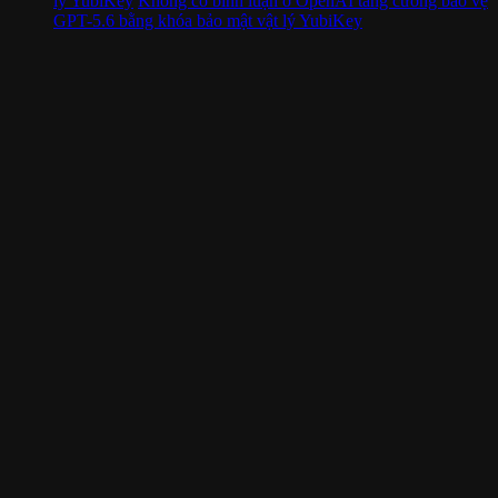
lý YubiKey
Không có bình luận
ở OpenAI tăng cường bảo vệ
GPT-5.6 bằng khóa bảo mật vật lý YubiKey