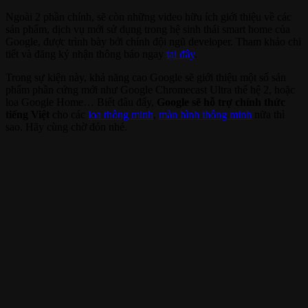
Ngoài 2 phần chính, sẽ còn những video hữu ích giới thiệu về các
sản phẩm, dịch vụ mới sử dụng trong hệ sinh thái smart home của
Google, được trình bày bởi chính đội ngũ developer. Tham khảo chi
tiết và đăng ký nhận thông báo ngay
tại đây
.
Trong sự kiện này, khả năng cao Google sẽ giới thiệu một số sản
phẩm phần cứng mới như Google Chromecast Ultra thế hệ 2, hoặc
loa Google Home… Biết đâu đấy,
Google sẽ hỗ trợ chính thức
tiếng Việt
cho các
loa thông minh
,
màn hình thông minh
nữa thì
sao. Hãy cùng chờ đón nhé.