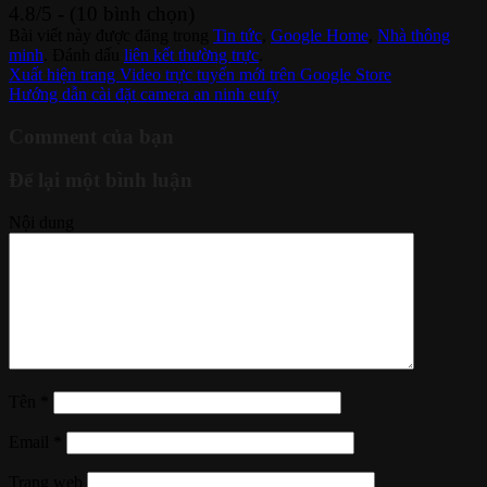
4.8/5 - (10 bình chọn)
Bài viết này được đăng trong
Tin tức
,
Google Home
,
Nhà thông
minh
. Đánh dấu
liên kết thường trực
.
Xuất hiện trang Video trực tuyến mới trên Google Store
Hướng dẫn cài đặt camera an ninh eufy
Comment của bạn
Để lại một bình luận
Nội dung
Tên
*
Email
*
Trang web