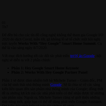
01
Th7
Để đền bù cho các tín đồ công nghệ không thể tham gia Google I/O
2020 do dịch Covid, tuần tới, gã không lồ sẽ tổ chức một hội nghị
trực tuyến
Works With “Hey Google” Smart Home Summit
. Cụ
thể là vào sáng ngày 8/7/2020.
Với mục đích hướng tới các đối tác phát triển
trợ lý ảo Google
, hội
nghị sẽ diễn ra với 2 phần chính:
Phần 1: Hey Google Smart Home Keynote
Phần 2: Works With Hey Google Partner Panel
Phần 1 sẽ được đảm nhiệm bởi bà Michele Turner – Giám đốc, PM
của hệ sinh thái nhà thông minh
Google
. Sẽ là chia sẻ về các sáng
kiến liên quan đến sản phẩm nhà thông minh của Google; đồng thời
đề ra những lợi ích mà các nhà phát triển có thể nhận được từ những
sản phẩm này. Ngoài ra, Michele Turner cũng sẽ giới thiệu những
tính năng mới, giúp bạn có thể dễ dàng phát triển Google Assistant.
Dự kiến, bài phát biểu sẽ kéo dài chừng 45 phút.