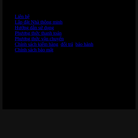
HỖ TRỢ KHÁCH HÀNG
Liên hệ
Lắp đặt Nhà thông minh
Hướng dẫn sử dụng
Phương thức thanh toán
Phương thức vận chuyển
Chính sách kiểm hàng
,
đổi trả
,
bảo hành
Chính sách bảo mật