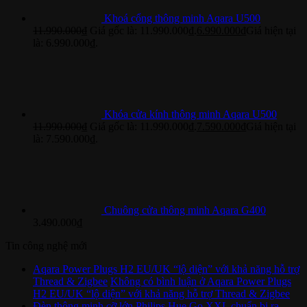
Khoá cổng thông minh Aqara U500
11.990.000
₫
Giá gốc là: 11.990.000₫.
6.990.000
₫
Giá hiện tại
là: 6.990.000₫.
Khóa cửa kính thông minh Aqara U500
11.990.000
₫
Giá gốc là: 11.990.000₫.
7.590.000
₫
Giá hiện tại
là: 7.590.000₫.
Chuông cửa thông minh Aqara G400
3.490.000
₫
Tin công nghệ mới
Aqara Power Plugs H2 EU/UK “lộ diện” với khả năng hỗ trợ
Thread & Zigbee
Không có bình luận
ở Aqara Power Plugs
H2 EU/UK “lộ diện” với khả năng hỗ trợ Thread & Zigbee
Đèn thông minh cỡ lớn Philips Hue Go XXL chuẩn bị ra