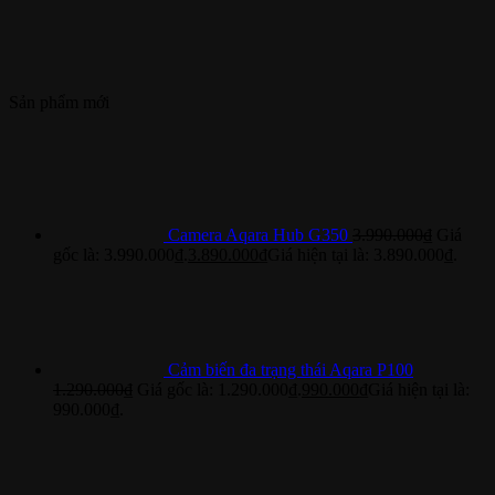
Sản phẩm mới
Camera Aqara Hub G350
3.990.000
₫
Giá
gốc là: 3.990.000₫.
3.890.000
₫
Giá hiện tại là: 3.890.000₫.
Cảm biến đa trạng thái Aqara P100
1.290.000
₫
Giá gốc là: 1.290.000₫.
990.000
₫
Giá hiện tại là:
990.000₫.