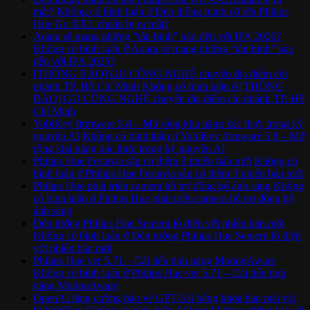
mắt?
Không có bình luận
ở Đèn thông minh cỡ lớn Philips
Hue Go XXL chuẩn bị ra mắt?
Aqara sẽ mang những “tân binh” nào đến với IFA 2026?
Không có bình luận
ở Aqara sẽ mang những “tân binh” nào
đến với IFA 2026?
[THÔNG BÁO] GU CÔNG NGHỆ chuyển địa điểm chi
nhánh TP. Hồ Chí Minh
Không có bình luận
ở [THÔNG
BÁO] GU CÔNG NGHỆ chuyển địa điểm chi nhánh TP. Hồ
Chí Minh
YubiKey firmware 5.8 – Mở rộng khả năng xác thực trong kỷ
nguyên AI
Không có bình luận
ở YubiKey firmware 5.8 – Mở
rộng khả năng xác thực trong kỷ nguyên AI
Philips Hue Festavia sắp có thêm 3 phiên bản mới
Không có
bình luận
ở Philips Hue Festavia sắp có thêm 3 phiên bản mới
Philips Hue phát triển camera hỗ trợ đồng bộ ánh sáng
Không
có bình luận
ở Philips Hue phát triển camera hỗ trợ đồng bộ
ánh sáng
Đèn tường Philips Hue Semeru lộ diện với phiên bản mới
Không có bình luận
ở Đèn tường Philips Hue Semeru lộ diện
với phiên bản mới
Philips Hue ver 5.71 – Cải tiến tính năng MotionAware
Không có bình luận
ở Philips Hue ver 5.71 – Cải tiến tính
năng MotionAware
OpenAI tăng cường bảo vệ GPT-5.6 bằng khóa bảo mật vật