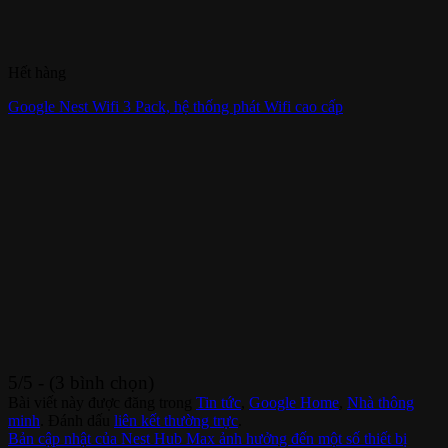
Hết hàng
Google Nest Wifi 3 Pack, hệ thống phát Wifi cao cấp
5/5 - (3 bình chọn)
Bài viết này được đăng trong
Tin tức
,
Google Home
,
Nhà thông
minh
. Đánh dấu
liên kết thường trực
.
Bản cập nhật của Nest Hub Max ảnh hưởng đến một số thiết bị