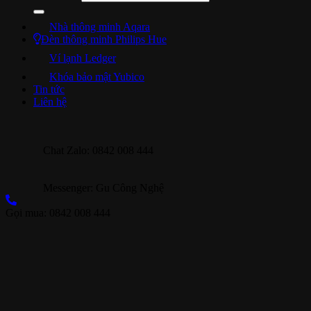
Nhà thông minh Aqara
Đèn thông minh Philips Hue
Ví lạnh Ledger
Khóa bảo mật Yubico
Tin tức
Liên hệ
Chat Zalo: 0842 008 444
Messenger: Gu Công Nghệ
Gọi mua: 0842 008 444