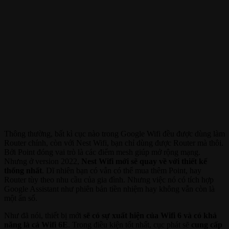
Thông thường, bất kì cục nào trong Google Wifi đều được dùng làm
Router chính, còn với Nest Wifi, bạn chỉ dùng được Router mà thôi.
Bởi Point đóng vai trò là các điểm mesh giúp mở rộng mạng.
Nhưng ở version 2022,
Nest Wifi mới sẽ quay về với thiết kế
thống nhất
. Dĩ nhiên bạn có vẫn có thể mua thêm Point, hay
Router tùy theo nhu cầu của gia đình. Nhưng việc nó có tích hợp
Google Assistant như phiên bản tiền nhiệm hay không vẫn còn là
một ẩn số.
Như đã nói, thiết bị mới
sẽ có sự xuất hiện của Wifi 6 và có khả
năng là cả Wifi 6E
. Trong điều kiện tốt nhất, cục phát sẽ
cung cấp