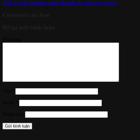
TOP 10 mẫu loa thông minh tốt nhất cho nền tảng Spotify
Comment của bạn
Để lại một bình luận
Nội dung
Tên
*
Email
*
Trang web