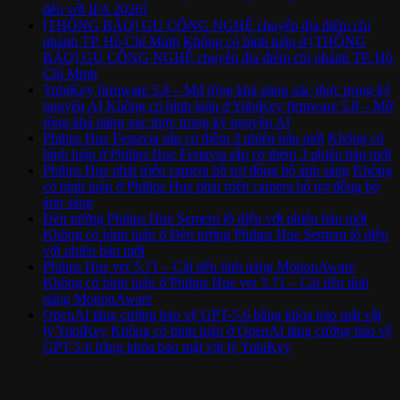
đến với IFA 2026?
[THÔNG BÁO] GU CÔNG NGHỆ chuyển địa điểm chi
nhánh TP. Hồ Chí Minh
Không có bình luận
ở [THÔNG
BÁO] GU CÔNG NGHỆ chuyển địa điểm chi nhánh TP. Hồ
Chí Minh
YubiKey firmware 5.8 – Mở rộng khả năng xác thực trong kỷ
nguyên AI
Không có bình luận
ở YubiKey firmware 5.8 – Mở
rộng khả năng xác thực trong kỷ nguyên AI
Philips Hue Festavia sắp có thêm 3 phiên bản mới
Không có
bình luận
ở Philips Hue Festavia sắp có thêm 3 phiên bản mới
Philips Hue phát triển camera hỗ trợ đồng bộ ánh sáng
Không
có bình luận
ở Philips Hue phát triển camera hỗ trợ đồng bộ
ánh sáng
Đèn tường Philips Hue Semeru lộ diện với phiên bản mới
Không có bình luận
ở Đèn tường Philips Hue Semeru lộ diện
với phiên bản mới
Philips Hue ver 5.71 – Cải tiến tính năng MotionAware
Không có bình luận
ở Philips Hue ver 5.71 – Cải tiến tính
năng MotionAware
OpenAI tăng cường bảo vệ GPT-5.6 bằng khóa bảo mật vật
lý YubiKey
Không có bình luận
ở OpenAI tăng cường bảo vệ
GPT-5.6 bằng khóa bảo mật vật lý YubiKey