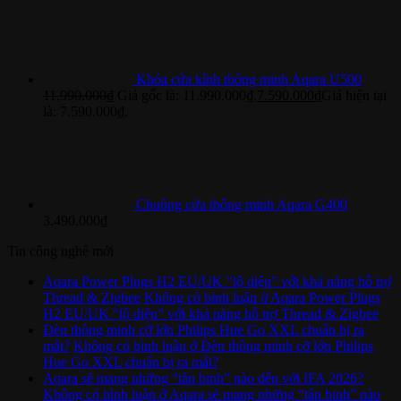
Khóa cửa kính thông minh Aqara U500
11.990.000
₫
Giá gốc là: 11.990.000₫.
7.590.000
₫
Giá hiện tại
là: 7.590.000₫.
Chuông cửa thông minh Aqara G400
3.490.000
₫
Tin công nghệ mới
Aqara Power Plugs H2 EU/UK “lộ diện” với khả năng hỗ trợ
Thread & Zigbee
Không có bình luận
ở Aqara Power Plugs
H2 EU/UK “lộ diện” với khả năng hỗ trợ Thread & Zigbee
Đèn thông minh cỡ lớn Philips Hue Go XXL chuẩn bị ra
mắt?
Không có bình luận
ở Đèn thông minh cỡ lớn Philips
Hue Go XXL chuẩn bị ra mắt?
Aqara sẽ mang những “tân binh” nào đến với IFA 2026?
Không có bình luận
ở Aqara sẽ mang những “tân binh” nào