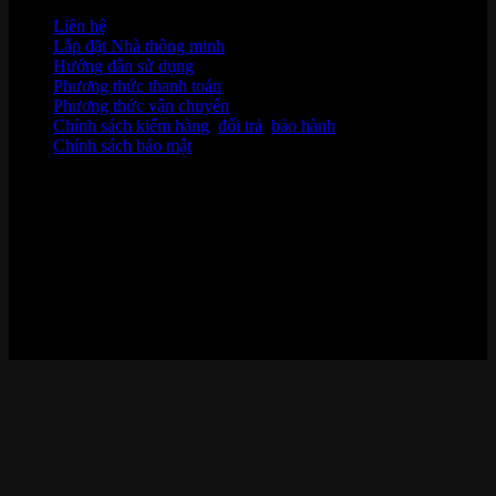
Liên hệ
Lắp đặt Nhà thông minh
Hướng dẫn sử dụng
Phương thức thanh toán
Phương thức vận chuyển
Chính sách kiểm hàng
,
đổi trả
,
bảo hành
Chính sách bảo mật