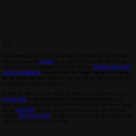
27
Th6
Trong tương lai, Mesh wifi sẽ trở thành một phần không thể thiếu
của smart home và
Google
đang chuẩn bị cho ra mắt một thiết bị
mới nhằm cạnh tranh mạnh mẽ với các đối thủ.
Mã định danh được
xác định là
Sirocco
,
Nest Wifi mới từ Google dự kiến sẽ đem lại
tốc độ mạnh mẽ
như những cơn gió Địa Trung Hải với hỗ trợ WiFi
6 cùng thiết kế tối giản, tiện ích.
Ra mắt lần đầu vào 2016 và tiếp tục được nâng cấp 4 năm sau đó,
Google Wifi
đã tạo ra đường truyền Internet nhanh chóng và ổn
định trong một không gian nhất định với hệ thống Wifi Mesh. Trong
khi đó
Nest Wifi
sản xuất năm 2019
được bổ sung thêm Point có
tích hợp
trợ lý ảo Google
và hiện vẫn chưa có bản cập nhật nào của
thiết bị này được tung ra thị trường.