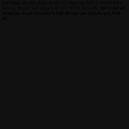
9.6 Gbps
, lớn hơn nhiều so với 3,5 Gbps của WiFi 5. Ở thời điểm
hiện tại, Router Wifi đang ở tần số 2.4GHz và 5GHz.
Để có thể sử
dụng tần số cao hơn như 6 Ghz thì bạn cần chuyển qua Wifi
6E
.