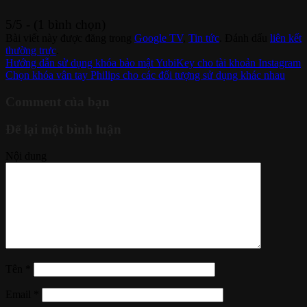
5/5 - (1 bình chọn)
Bài viết này được đăng trong
Google TV
,
Tin tức
. Đánh dấu
liên kết
thường trực
.
Hướng dẫn sử dụng khóa bảo mật YubiKey cho tài khoản Instagram
Chọn khóa vân tay Philips cho các đối tượng sử dụng khác nhau
Comment của bạn
Để lại một bình luận
Nội dung
Tên
*
Email
*