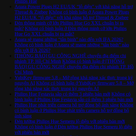
Philips Hue
Aqara Power Plugs H2 EU/UK “lộ diện” với khả năng hỗ trợ
Thread & Zigbee
Không có bình luận
ở Aqara Power Plugs
H2 EU/UK “lộ diện” với khả năng hỗ trợ Thread & Zigbee
Đèn thông minh cỡ lớn Philips Hue Go XXL chuẩn bị ra
mắt?
Không có bình luận
ở Đèn thông minh cỡ lớn Philips
Hue Go XXL chuẩn bị ra mắt?
Aqara sẽ mang những “tân binh” nào đến với IFA 2026?
Không có bình luận
ở Aqara sẽ mang những “tân binh” nào
đến với IFA 2026?
[THÔNG BÁO] GU CÔNG NGHỆ chuyển địa điểm chi
nhánh TP. Hồ Chí Minh
Không có bình luận
ở [THÔNG
BÁO] GU CÔNG NGHỆ chuyển địa điểm chi nhánh TP. Hồ
Chí Minh
YubiKey firmware 5.8 – Mở rộng khả năng xác thực trong kỷ
nguyên AI
Không có bình luận
ở YubiKey firmware 5.8 – Mở
rộng khả năng xác thực trong kỷ nguyên AI
Philips Hue Festavia sắp có thêm 3 phiên bản mới
Không có
bình luận
ở Philips Hue Festavia sắp có thêm 3 phiên bản mới
Philips Hue phát triển camera hỗ trợ đồng bộ ánh sáng
Không
có bình luận
ở Philips Hue phát triển camera hỗ trợ đồng bộ
ánh sáng
Đèn tường Philips Hue Semeru lộ diện với phiên bản mới
Không có bình luận
ở Đèn tường Philips Hue Semeru lộ diện
với phiên bản mới