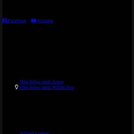
T2 – T6: 8h30 – 12h00; 13h30 – 18h00
T7 – CN: 8h30 – 12h00; 13h30 – 16h00
Facebook
–
Youtube
DANH MỤC SẢN PHẨM
Nhà thông minh Aqara
Đèn thông minh Philips Hue
Ví lạnh Ledger