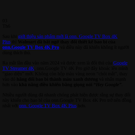
03
Th6
Sau khi
giới thiệu sản phẩm mới là onn. Google TV Box 4K
Plus
thì
Walmart đã bất ngờ thay đổi thiết kế bao bì của
onn.Google TV Box 4K Pro
và điều này đã khiến không ít người
dùng thích thú.
Ra mắt lần đầu vào năm 2024 và được xem là đối thủ của
Google
TV Streamer 4K
, onn.Google TV 4K Pro giờ đây khoác lên mình
“giao diện” mới. Không còn hộp màu vàng neon “chói mắt”, thay
vào đó
hãng đổi bao bì thành màu xanh dương
và nhấn mạnh
hơn vào
khả năng điều khiển bằng giọng nói
“Hey Google”
.
Nhiều người dùng đã nhanh chóng phát hiện được rằng sự thay đổi
này khiến cho bao bì của onn.Google TV Box 4K Pro trở nên đồng
nhất với
onn. Google TV Box 4K Plus
hơn.