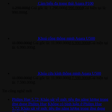
Cảm biến đa trạng thái Aqara P100
1.290.000
₫
Giá gốc là: 1.290.000₫.
990.000
₫
Giá hiện tại là:
990.000₫.
Khoá cổng thông minh Aqara U500
11.990.000
₫
Giá gốc là: 11.990.000₫.
6.990.000
₫
Giá hiện tại
là: 6.990.000₫.
Khóa cửa kính thông minh Aqara U500
11.990.000
₫
Giá gốc là: 11.990.000₫.
7.590.000
₫
Giá hiện tại
là: 7.590.000₫.
Tin công nghệ mới
Philips Hue 5.72: Khảo sát về mức tiêu thụ năng lượng trong
ứng dụng Philips Hue
Không có bình luận
ở Philips Hue
5.72: Khảo sát về mức tiêu thụ năng lượng trong ứng dụng