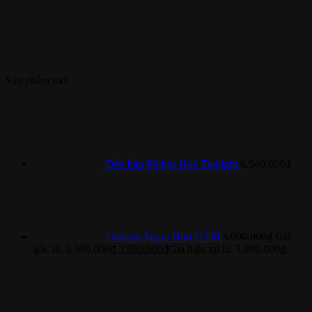
Sản phẩm mới
Đèn bàn Philips Hue Twilight
6.940.000
₫
Camera Aqara Hub G350
3.990.000
₫
Giá
gốc là: 3.990.000₫.
3.890.000
₫
Giá hiện tại là: 3.890.000₫.