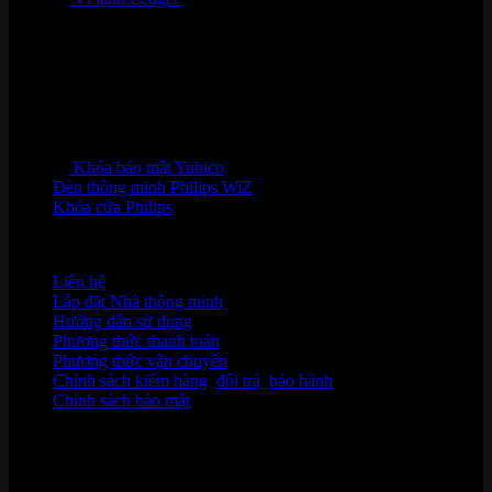
Khóa bảo mật Yubico
Đèn thông minh Philips WiZ
Khóa cửa Philips
HỖ TRỢ KHÁCH HÀNG
Liên hệ
Lắp đặt Nhà thông minh
Hướng dẫn sử dụng
Phương thức thanh toán
Phương thức vận chuyển
Chính sách kiểm hàng
,
đổi trả
,
bảo hành
Chính sách bảo mật