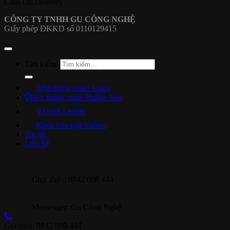
Cash On Delivery
CÔNG TY TNHH GU CÔNG NGHỆ
Giấy phép ĐKKD số 0110129415
Tìm kiếm:
Nhà thông minh Aqara
Đèn thông minh Philips Hue
Ví lạnh Ledger
Khóa bảo mật Yubico
Tin tức
Liên hệ
Chat Zalo: 0842 008 444
Messenger: Gu Công Nghệ
Gọi mua: 0842 008 444