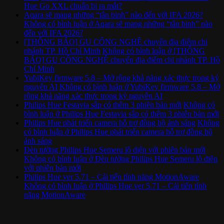
Hue Go XXL chuẩn bị ra mắt?
Aqara sẽ mang những “tân binh” nào đến với IFA 2026?
Không có bình luận
ở Aqara sẽ mang những “tân binh” nào
đến với IFA 2026?
[THÔNG BÁO] GU CÔNG NGHỆ chuyển địa điểm chi
nhánh TP. Hồ Chí Minh
Không có bình luận
ở [THÔNG
BÁO] GU CÔNG NGHỆ chuyển địa điểm chi nhánh TP. Hồ
Chí Minh
YubiKey firmware 5.8 – Mở rộng khả năng xác thực trong kỷ
nguyên AI
Không có bình luận
ở YubiKey firmware 5.8 – Mở
rộng khả năng xác thực trong kỷ nguyên AI
Philips Hue Festavia sắp có thêm 3 phiên bản mới
Không có
bình luận
ở Philips Hue Festavia sắp có thêm 3 phiên bản mới
Philips Hue phát triển camera hỗ trợ đồng bộ ánh sáng
Không
có bình luận
ở Philips Hue phát triển camera hỗ trợ đồng bộ
ánh sáng
Đèn tường Philips Hue Semeru lộ diện với phiên bản mới
Không có bình luận
ở Đèn tường Philips Hue Semeru lộ diện
với phiên bản mới
Philips Hue ver 5.71 – Cải tiến tính năng MotionAware
Không có bình luận
ở Philips Hue ver 5.71 – Cải tiến tính
năng MotionAware