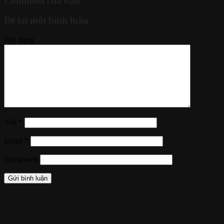
Comment của bạn
Để lại một bình luận
Nội dung
Tên
*
Email
*
Trang web