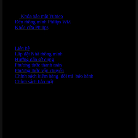
Khóa bảo mật Yubico
Đèn thông minh Philips WiZ
Khóa cửa Philips
HỖ TRỢ KHÁCH HÀNG
Liên hệ
Lắp đặt Nhà thông minh
Hướng dẫn sử dụng
Phương thức thanh toán
Phương thức vận chuyển
Chính sách kiểm hàng
,
đổi trả
,
bảo hành
Chính sách bảo mật