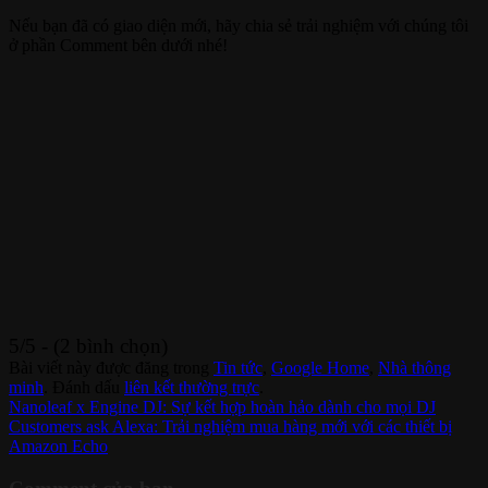
Nếu bạn đã có giao diện mới, hãy chia sẻ trải nghiệm với chúng tôi
ở phần Comment bên dưới nhé!
5/5 - (2 bình chọn)
Bài viết này được đăng trong
Tin tức
,
Google Home
,
Nhà thông
minh
. Đánh dấu
liên kết thường trực
.
Nanoleaf x Engine DJ: Sự kết hợp hoàn hảo dành cho mọi DJ
Customers ask Alexa: Trải nghiệm mua hàng mới với các thiết bị
Amazon Echo