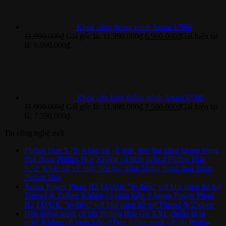
Khoá cổng thông minh Aqara U500
11.990.000
₫
Giá gốc là: 11.990.000₫.
6.990.000
₫
Giá hiện tại
là: 6.990.000₫.
Khóa cửa kính thông minh Aqara U500
11.990.000
₫
Giá gốc là: 11.990.000₫.
7.590.000
₫
Giá hiện tại
là: 7.590.000₫.
Tin công nghệ mới
Philips Hue 5.72: Khảo sát về mức tiêu thụ năng lượng trong
ứng dụng Philips Hue
Không có bình luận
ở Philips Hue
5.72: Khảo sát về mức tiêu thụ năng lượng trong ứng dụng
Philips Hue
Aqara Power Plugs H2 EU/UK “lộ diện” với khả năng hỗ trợ
Thread & Zigbee
Không có bình luận
ở Aqara Power Plugs
H2 EU/UK “lộ diện” với khả năng hỗ trợ Thread & Zigbee
Đèn thông minh cỡ lớn Philips Hue Go XXL chuẩn bị ra
mắt?
Không có bình luận
ở Đèn thông minh cỡ lớn Philips