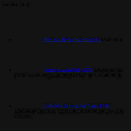
Sản phẩm mới
Đèn bàn Philips Hue Twilight
6.940.000
₫
Camera Aqara Hub G350
3.990.000
₫
Giá
gốc là: 3.990.000₫.
3.890.000
₫
Giá hiện tại là: 3.890.000₫.
Cảm biến đa trạng thái Aqara P100
1.290.000
₫
Giá gốc là: 1.290.000₫.
990.000
₫
Giá hiện tại là:
990.000₫.