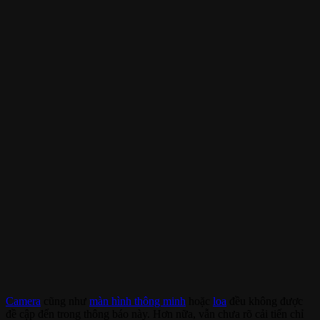
Camera
cũng như
màn hình thông minh
hoặc
loa
đều không được
đề cập đến trong thông báo này. Hơn nữa, vẫn chưa rõ cải tiến chỉ