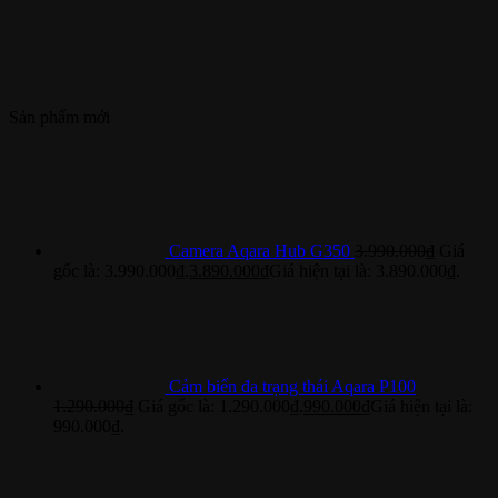
Sản phẩm mới
Camera Aqara Hub G350
3.990.000
₫
Giá
gốc là: 3.990.000₫.
3.890.000
₫
Giá hiện tại là: 3.890.000₫.
Cảm biến đa trạng thái Aqara P100
1.290.000
₫
Giá gốc là: 1.290.000₫.
990.000
₫
Giá hiện tại là:
990.000₫.