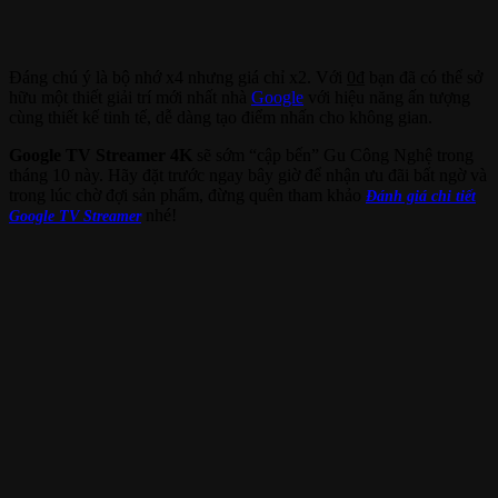
Đáng chú ý là bộ nhớ x4 nhưng giá chỉ x2. Với
0
₫
bạn đã có thể sở
hữu một thiết giải trí mới nhất nhà
Google
với hiệu năng ấn tượng
cùng thiết kế tinh tế, dễ dàng tạo điểm nhấn cho không gian.
Google TV Streamer 4K
sẽ sớm “cập bến” Gu Công Nghệ trong
tháng 10 này. Hãy đặt trước ngay bây giờ để nhận ưu đãi bất ngờ và
trong lúc chờ đợi sản phẩm, đừng quên tham khảo
Đánh giá chi tiết
nhé!
Google TV Streamer