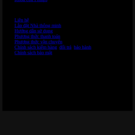
HỖ TRỢ KHÁCH HÀNG
Liên hệ
Lắp đặt Nhà thông minh
Hướng dẫn sử dụng
Phương thức thanh toán
Phương thức vận chuyển
Chính sách kiểm hàng
,
đổi trả
,
bảo hành
Chính sách bảo mật