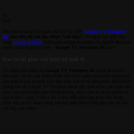
25
Th9
Sau một khoảng thời gian chờ đợi thì chiếc
Google TV Streamer
4K
đầu tiên đã bắt đầu được “mở hộp”.
Và ngay bây giờ, hãy
cùng
Gu Công Nghệ
khám phá những ấn tượng của người dùng khi
unbox thiết bị giải trí mới –
Google TV Streamer 4K
nhé!
Bao bì tối giản với thiết kế tinh tế
Ấn tượng đầu tiên của
Google TV Streamer 4K
chính là bao bì
đơn giản với tên sản phẩm được đặt chính giữa cùng hình minh họa
của thiết bị giải trí mới. Khi đập hộp, bạn sẽ dễ dàng thấy điều khiển
giọng nói và Google TV Streamer được đặt cạnh nhau với chiều dài
của 2 sản phẩm gần như tương đương. Bên cạnh sẽ là củ nguồn và
cáp USB-C sang USB-A dài 1.8m. Mỗi một phụ kiện bên trong
được đặt tại các khay riêng với hai cạnh bên có thể gập vào để vừa
với hộp sản phẩm.