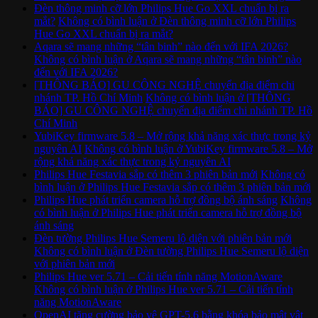
Đèn thông minh cỡ lớn Philips Hue Go XXL chuẩn bị ra
mắt?
Không có bình luận
ở Đèn thông minh cỡ lớn Philips
Hue Go XXL chuẩn bị ra mắt?
Aqara sẽ mang những “tân binh” nào đến với IFA 2026?
Không có bình luận
ở Aqara sẽ mang những “tân binh” nào
đến với IFA 2026?
[THÔNG BÁO] GU CÔNG NGHỆ chuyển địa điểm chi
nhánh TP. Hồ Chí Minh
Không có bình luận
ở [THÔNG
BÁO] GU CÔNG NGHỆ chuyển địa điểm chi nhánh TP. Hồ
Chí Minh
YubiKey firmware 5.8 – Mở rộng khả năng xác thực trong kỷ
nguyên AI
Không có bình luận
ở YubiKey firmware 5.8 – Mở
rộng khả năng xác thực trong kỷ nguyên AI
Philips Hue Festavia sắp có thêm 3 phiên bản mới
Không có
bình luận
ở Philips Hue Festavia sắp có thêm 3 phiên bản mới
Philips Hue phát triển camera hỗ trợ đồng bộ ánh sáng
Không
có bình luận
ở Philips Hue phát triển camera hỗ trợ đồng bộ
ánh sáng
Đèn tường Philips Hue Semeru lộ diện với phiên bản mới
Không có bình luận
ở Đèn tường Philips Hue Semeru lộ diện
với phiên bản mới
Philips Hue ver 5.71 – Cải tiến tính năng MotionAware
Không có bình luận
ở Philips Hue ver 5.71 – Cải tiến tính
năng MotionAware
OpenAI tăng cường bảo vệ GPT-5.6 bằng khóa bảo mật vật