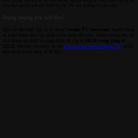
nếu bạn muốn kết nối thiết bị với TV mà không có sẵn cáp.
Dung lượng lưu trữ lớn?
Khi bắt đầu thiết lập và sử dụng
Google TV Streamer
, người dùng
sẽ nhận được bản cập nhập phần mềm đầu tiên. Dung lượng lưu trữ
khả dụng của thiết bị cũng được đề cập là
24GB trong tổng số
32GB
, lớn hơn rất nhiều so với
Chromecast with Google TV
(4GB
khả dụng trong tổng số 8GB).