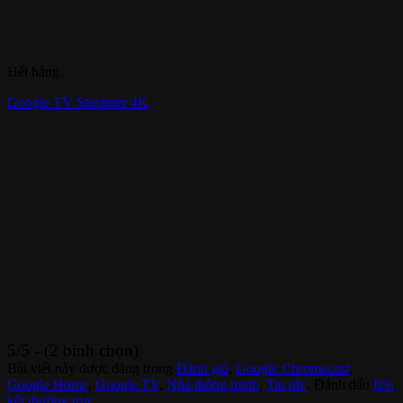
Hết hàng
Google TV Streamer 4K
5/5 - (2 bình chọn)
Bài viết này được đăng trong
Đánh giá
,
Google Chromecast
,
Google Home
,
Google TV
,
Nhà thông minh
,
Tin tức
. Đánh dấu
liên
kết thường trực
.