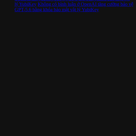
lý YubiKey
Không có bình luận
ở OpenAI tăng cường bảo vệ
GPT-5.6 bằng khóa bảo mật vật lý YubiKey