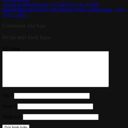
Lắp đặt hệ thống báo cháy tại Trần Quý Cáp, Hà Nội
Đặt mật khẩu cho mã xác thực trên app Yubico Authenticator – TẠI
SAO CẦN?!!
Comment của bạn
Để lại một bình luận
Nội dung
Tên
*
Email
*
Trang web