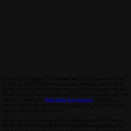
Giao diện của
Google TV Streamer 4K
đã được nhà sản xuất tiết
lộ trước đó với thiết kế hình hộp nhỏ gọn, tương tự như một đế sạc
không dây. Đồng thời, điều này cũng thay đổi phương thức kết nối
từ một dongle nhỏ gọn cắm phía sau TV như Chromecast sang vị trí
mặt bàn, tủ phía trước.
Điều khiển Voice Remote
cũng được bổ
sung và sắp xếp lại vị trí nút bấm, mang đến tổng thể mới cùng trải
nghiệm thông minh, tiện ích hơn.
Có thể bạn sẽ thấy sự thiếu sót ở lần mở hộp Google TV Streamer
4K này đó chính là
cáp HDMI sẽ không đi kèm sản phẩm
. Và
như thông báo trước đó của hãng, người dùng sẽ cần mua cáp riêng