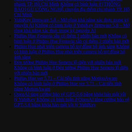
nhánh TP. Hồ Chí Minh
Không có bình luận
ở [THÔNG
BÁO] GU CÔNG NGHỆ chuyển địa điểm chi nhánh TP. Hồ
Chí Minh
YubiKey firmware 5.8 – Mở rộng khả năng xác thực trong kỷ
nguyên AI
Không có bình luận
ở YubiKey firmware 5.8 – Mở
rộng khả năng xác thực trong kỷ nguyên AI
Philips Hue Festavia sắp có thêm 3 phiên bản mới
Không có
bình luận
ở Philips Hue Festavia sắp có thêm 3 phiên bản mới
Philips Hue phát triển camera hỗ trợ đồng bộ ánh sáng
Không
có bình luận
ở Philips Hue phát triển camera hỗ trợ đồng bộ
ánh sáng
Đèn tường Philips Hue Semeru lộ diện với phiên bản mới
Không có bình luận
ở Đèn tường Philips Hue Semeru lộ diện
với phiên bản mới
Philips Hue ver 5.71 – Cải tiến tính năng MotionAware
Không có bình luận
ở Philips Hue ver 5.71 – Cải tiến tính
năng MotionAware
OpenAI tăng cường bảo vệ GPT-5.6 bằng khóa bảo mật vật
lý YubiKey
Không có bình luận
ở OpenAI tăng cường bảo vệ
GPT-5.6 bằng khóa bảo mật vật lý YubiKey