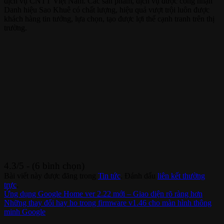
dịch vụ CNTT Việt Nam. Các sản phẩm, dịch vụ được công nhận
Danh hiệu Sao Khuê có chất lượng, hiệu quả vượt trội luôn được
khách hàng tin tưởng, lựa chọn, tạo được lợi thế cạnh tranh trên thị
trường.
4.3/5 - (6 bình chọn)
Bài viết này được đăng trong
Tin tức
. Đánh dấu
liên kết thường
trực
.
Ứng dụng Google Home ver 2.22 mới – Giao diện rõ ràng hơn
Những thay đổi hay ho trong firmware v1.46 cho màn hình thông
minh Google