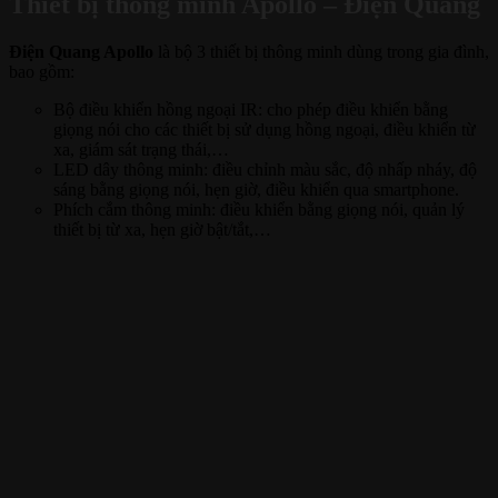
Thiết bị thông minh Apollo – Điện Quang
Điện Quang Apollo
là bộ 3 thiết bị thông minh dùng trong gia đình,
bao gồm:
Bộ điều khiển hồng ngoại IR: cho phép điều khiển bằng
giọng nói cho các thiết bị sử dụng hồng ngoại, điều khiển từ
xa, giám sát trạng thái,…
LED dây thông minh: điều chỉnh màu sắc, độ nhấp nháy, độ
sáng bằng giọng nói, hẹn giờ, điều khiển qua smartphone.
Phích cắm thông minh: điều khiển bằng giọng nói, quản lý
thiết bị từ xa, hẹn giờ bật/tắt,…