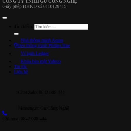
CÔNG TY TNHH GU CÔNG NGHỆ
Giấy phép ĐKKD số 0110129415
Tìm kiếm:
Nhà thông minh Aqara
Đèn thông minh Philips Hue
Ví lạnh Ledger
Khóa bảo mật Yubico
Tin tức
Liên hệ
Chat Zalo: 0842 008 444
Messenger: Gu Công Nghệ
Gọi mua: 0842 008 444