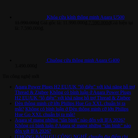
Khóa cửa kính thông minh Aqara U500
11.990.000
₫
Giá gốc là: 11.990.000₫.
7.590.000
₫
Giá hiện tại
là: 7.590.000₫.
Chuông cửa thông minh Aqara G400
3.490.000
₫
Tin công nghệ mới
Aqara Power Plugs H2 EU/UK “lộ diện” với khả năng hỗ trợ
Thread & Zigbee
Không có bình luận
ở Aqara Power Plugs
H2 EU/UK “lộ diện” với khả năng hỗ trợ Thread & Zigbee
Đèn thông minh cỡ lớn Philips Hue Go XXL chuẩn bị ra
mắt?
Không có bình luận
ở Đèn thông minh cỡ lớn Philips
Hue Go XXL chuẩn bị ra mắt?
Aqara sẽ mang những “tân binh” nào đến với IFA 2026?
Không có bình luận
ở Aqara sẽ mang những “tân binh” nào
đến với IFA 2026?
[THÔNG BÁO] GU CÔNG NGHỆ chuyển địa điểm chi