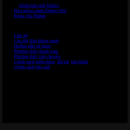
Khóa bảo mật Yubico
Đèn thông minh Philips WiZ
Khóa cửa Philips
HỖ TRỢ KHÁCH HÀNG
Liên hệ
Lắp đặt Nhà thông minh
Hướng dẫn sử dụng
Phương thức thanh toán
Phương thức vận chuyển
Chính sách kiểm hàng
,
đổi trả
,
bảo hành
Chính sách bảo mật