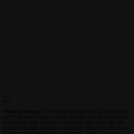
21
Th5
“Make in Vietnam”
có lẽ còn là khẩu hiệu khá xa lạ đối với nhiều
người Việt Nam. Slogan này được Diễn đàn quốc gia về Phát triển
doanh nghiệp công nghệ đưa ra vào tháng 5 năm 2019. Mới đây,
hàng loạt sản phẩm do chính doanh nghiệp Việt tự sản xuất có mặt
tại chương trình
Sao Khuê
đã chứng minh “Make in Vietnam”