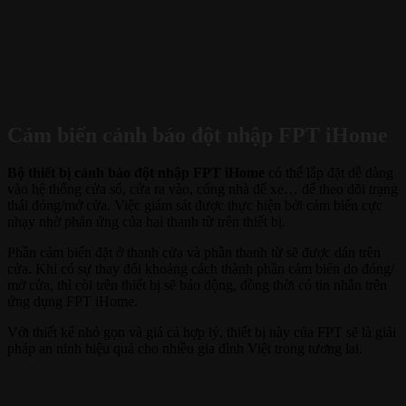
Cảm biến cảnh báo đột nhập FPT iHome
Bộ thiết bị cảnh báo đột nhập FPT iHome
có thể lắp đặt dễ dàng
vào hệ thống cửa sổ, cửa ra vào, cổng nhà để xe… để theo dõi trạng
thái đóng/mở cửa. Việc giám sát được thực hiện bởi cảm biến cực
nhạy nhờ phản ứng của hai thanh từ trên thiết bị.
Phần cảm biến đặt ở thanh cửa và phần thanh từ sẽ được dán trên
cửa. Khi có sự thay đổi khoảng cách thành phần cảm biến do đóng/
mở cửa, thì còi trên thiết bị sẽ báo động, đồng thời có tin nhắn trên
ứng dụng FPT iHome.
Với thiết kế nhỏ gọn và giá cả hợp lý, thiết bị này của FPT sẽ là giải
pháp an ninh hiệu quả cho nhiều gia đình Việt trong tương lai.