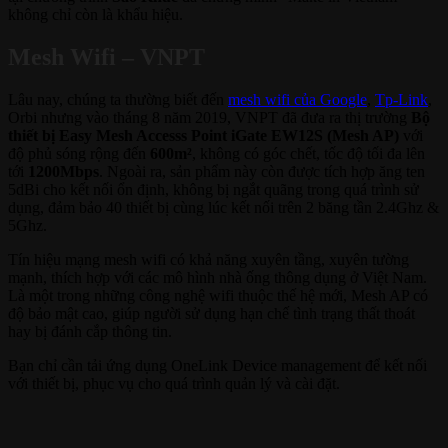
không chỉ còn là khẩu hiệu.
Mesh Wifi – VNPT
Lâu nay, chúng ta thường biết đến
mesh wifi của Google
,
Tp-Link
,
Orbi nhưng vào tháng 8 năm 2019, VNPT đã đưa ra thị trường
Bộ
thiết bị Easy Mesh Accesss Point iGate EW12S (Mesh AP)
với
độ phủ sóng rộng đến
600m²
, không có góc chết, tốc độ tối đa lên
tới
1200Mbps
. Ngoài ra, sản phẩm này còn được tích hợp ăng ten
5dBi cho kết nối ổn định, không bị ngắt quãng trong quá trình sử
dụng, đảm bảo 40 thiết bị cùng lúc kết nối trên 2 băng tần 2.4Ghz &
5Ghz.
Tín hiệu mạng mesh wifi có khả năng xuyên tầng, xuyên tường
mạnh, thích hợp với các mô hình nhà ống thông dụng ở Việt Nam.
Là một trong những công nghệ wifi thuộc thế hệ mới, Mesh AP có
độ bảo mật cao, giúp người sử dụng hạn chế tình trạng thất thoát
hay bị đánh cắp thông tin.
Bạn chỉ cần tải ứng dụng OneLink Device management để kết nối
với thiết bị, phục vụ cho quá trình quản lý và cài đặt.