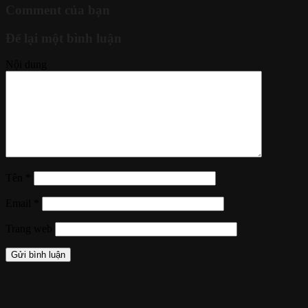
Comment của bạn
Để lại một bình luận
Nội dung
Tên
*
Email
*
Trang web