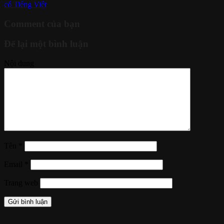
có Tiếng Việt
Comment của bạn
Để lại một bình luận
Nội dung
Tên
*
Email
*
Trang web