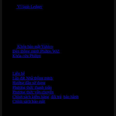
Ví lạnh Ledger
Khóa bảo mật Yubico
Đèn thông minh Philips WiZ
Khóa cửa Philips
HỖ TRỢ KHÁCH HÀNG
Liên hệ
Lắp đặt Nhà thông minh
Hướng dẫn sử dụng
Phương thức thanh toán
Phương thức vận chuyển
Chính sách kiểm hàng
,
đổi trả
,
bảo hành
Chính sách bảo mật