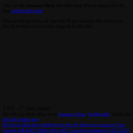
Việc cài đặt
Amazon Alexa
trên điện thoại iPhone dùng iOS vẫn
theo
hướng dẫn trước
.
Nếu cần hỗ trợ thêm, các bạn hãy để lại comment bên dưới hoặc
liên hệ Hotline hỗ trợ khách hàng 0848.480.466.
3.9/5 - (7 bình chọn)
Bài viết này được đăng trong
Amazon Alexa
,
Hướng dẫn
. Đánh dấu
liên kết thường trực
.
Kích hoạt phát nhạc Multi-Room trên hệ thống loa Amazon Echo
Google giới thiệu “thông dịch viên” Google Assistant tại CES 2019,