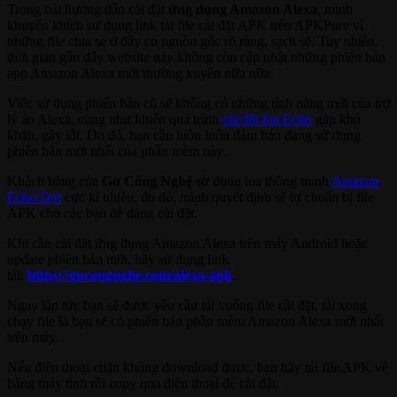
Trong bài hướng dẫn cài đặt
ứng dụng Amazon Alexa
, mình
khuyến khích sử dụng link tải file cài đặt APK trên APKPure vì
những file chia sẻ ở đây có nguồn gốc rõ ràng, sạch sẽ. Tuy nhiên,
thời gian gần đây website này không còn cập nhật những phiên bản
app Amazon Alexa mới thường xuyên nữa nữa.
Việc sử dụng phiên bản cũ sẽ không có những tính năng mới của trợ
lý ảo Alexa, cũng như khiến quá trình
cài đặt loa Echo
gặp khó
khăn, gây lỗi. Do đó, bạn cần luôn luôn đảm bảo đang sử dụng
phiên bản mới nhất của phần mềm này.
Khách hàng của
Gu Công Nghệ
sử dụng loa thông minh
Amazon
Echo Dot
cực kì nhiều, do đó, mình quyết định sẽ tự chuẩn bị file
APK cho các bạn dễ dàng cài đặt.
Khi cần cài đặt ứng dụng Amazon Alexa trên máy Android hoặc
update phiên bản mới, hãy sử dụng link
tải:
https://gucongnghe.com/alexa-apk
..
Ngay lập tức bạn sẽ được yêu cầu tải xuống file cài đặt, tải xong
chạy file là bạn sẽ có phiên bản phần mềm Amazon Alexa mới nhất
trên máy.
Nếu điện thoại chặn không download được, bạn hãy tải file APK về
bằng máy tính rồi copy qua điện thoại để cài đặt.