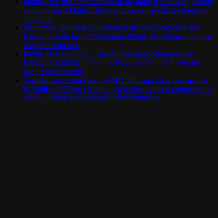
Philips Hue phát triển camera hỗ trợ đồng bộ ánh sáng
Không
có bình luận
ở Philips Hue phát triển camera hỗ trợ đồng bộ
ánh sáng
Đèn tường Philips Hue Semeru lộ diện với phiên bản mới
Không có bình luận
ở Đèn tường Philips Hue Semeru lộ diện
với phiên bản mới
Philips Hue ver 5.71 – Cải tiến tính năng MotionAware
Không có bình luận
ở Philips Hue ver 5.71 – Cải tiến tính
năng MotionAware
OpenAI tăng cường bảo vệ GPT-5.6 bằng khóa bảo mật vật
lý YubiKey
Không có bình luận
ở OpenAI tăng cường bảo vệ
GPT-5.6 bằng khóa bảo mật vật lý YubiKey