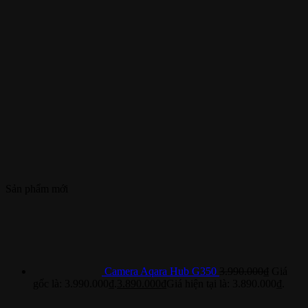
Sản phẩm mới
Camera Aqara Hub G350
3.990.000
₫
Giá
gốc là: 3.990.000₫.
3.890.000
₫
Giá hiện tại là: 3.890.000₫.