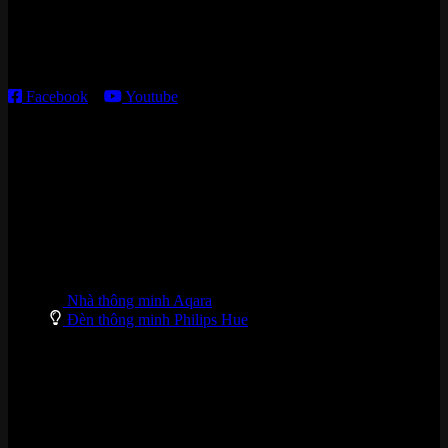
Thời gian làm việc:
T2 – T6: 8h30 – 12h00; 13h30 – 18h00
T7 – CN: 8h30 – 12h00; 13h30 – 16h00
Facebook
–
Youtube
DANH MỤC SẢN PHẨM
Nhà thông minh Aqara
Đèn thông minh Philips Hue