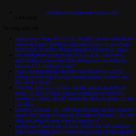
Chuông cửa thông minh Aqara G400
3.490.000
₫
Tin công nghệ mới
Aqara Power Plugs H2 EU/UK “lộ diện” với khả năng hỗ trợ
Thread & Zigbee
Không có bình luận
ở Aqara Power Plugs
H2 EU/UK “lộ diện” với khả năng hỗ trợ Thread & Zigbee
Đèn thông minh cỡ lớn Philips Hue Go XXL chuẩn bị ra
mắt?
Không có bình luận
ở Đèn thông minh cỡ lớn Philips
Hue Go XXL chuẩn bị ra mắt?
Aqara sẽ mang những “tân binh” nào đến với IFA 2026?
Không có bình luận
ở Aqara sẽ mang những “tân binh” nào
đến với IFA 2026?
[THÔNG BÁO] GU CÔNG NGHỆ chuyển địa điểm chi
nhánh TP. Hồ Chí Minh
Không có bình luận
ở [THÔNG
BÁO] GU CÔNG NGHỆ chuyển địa điểm chi nhánh TP. Hồ
Chí Minh
YubiKey firmware 5.8 – Mở rộng khả năng xác thực trong kỷ
nguyên AI
Không có bình luận
ở YubiKey firmware 5.8 – Mở
rộng khả năng xác thực trong kỷ nguyên AI
Philips Hue Festavia sắp có thêm 3 phiên bản mới
Không có
bình luận
ở Philips Hue Festavia sắp có thêm 3 phiên bản mới