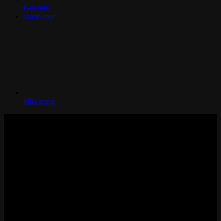
Gọi mua
Danh mục
Đầu trang
Nhà thông minh và Thiết bị công nghệ cao cấp
Zalo/Whatsapp:
0842 008 444