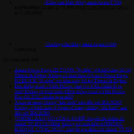
Khóa cửa kính thông minh Aqara U500
11.990.000
₫
Giá gốc là: 11.990.000₫.
7.590.000
₫
Giá hiện tại
là: 7.590.000₫.
Chuông cửa thông minh Aqara G400
3.490.000
₫
Tin công nghệ mới
Aqara Power Plugs H2 EU/UK “lộ diện” với khả năng hỗ trợ
Thread & Zigbee
Không có bình luận
ở Aqara Power Plugs
H2 EU/UK “lộ diện” với khả năng hỗ trợ Thread & Zigbee
Đèn thông minh cỡ lớn Philips Hue Go XXL chuẩn bị ra
mắt?
Không có bình luận
ở Đèn thông minh cỡ lớn Philips
Hue Go XXL chuẩn bị ra mắt?
Aqara sẽ mang những “tân binh” nào đến với IFA 2026?
Không có bình luận
ở Aqara sẽ mang những “tân binh” nào
đến với IFA 2026?
[THÔNG BÁO] GU CÔNG NGHỆ chuyển địa điểm chi
nhánh TP. Hồ Chí Minh
Không có bình luận
ở [THÔNG
BÁO] GU CÔNG NGHỆ chuyển địa điểm chi nhánh TP. Hồ