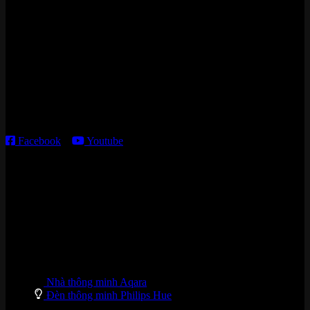
Cửa hàng HN:
15 ngõ 113 Hoàng Cầu, P. Đống Đa, TP. HN
Kho giao HCM
:
179 Nguyễn Cư Trinh, P. Cầu Ông Lãnh, TP. HCM
Thời gian làm việc:
T2 – T6: 8h30 – 12h00; 13h30 – 18h00
T7 – CN: 8h30 – 12h00; 13h30 – 16h00
Facebook
–
Youtube
DANH MỤC SẢN PHẨM
Nhà thông minh Aqara
Đèn thông minh Philips Hue