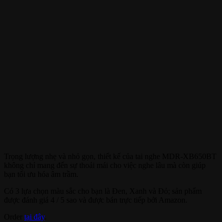
Trọng lượng nhẹ và nhỏ gọn, thiết kế của tai nghe MDR-XB650BT
không chỉ mang đến sự thoải mái cho việc nghe lâu mà còn giúp
bạn tối ưu hóa âm trầm.
Có 3 lựa chọn màu sắc cho bạn là Đen, Xanh và Đỏ; sản phẩm
được đánh giá 4 / 5 sao và được bán trực tiếp bởi Amazon.
Order
tại đây
.