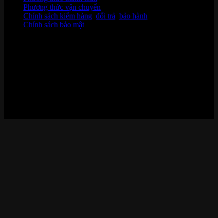
Phương thức vận chuyển
Chính sách kiểm hàng
,
đổi trả
,
bảo hành
Chính sách bảo mật