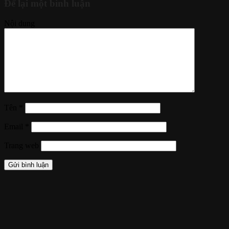
Để lại một bình luận
Nội dung
Tên
*
Email
*
Trang web