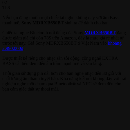
02
Th8
Nếu bạn đang muốn một chiếc tai nghe không dây với âm Bass
mạnh mẽ,
Sony MDRXB650BT
sinh ra để dành cho bạn.
Chiếc tai nghe Bluetooth nổi tiếng của Sony
MDRXB650BT
đang
được giảm giá chỉ còn 78$ trên Amazon, đây là mức giá rẻ nhất từ
trước tới nay. Giá Sony MDRXB650BT ở Việt Nam vào
khoảng
2.990.000đ
.
Được thiết kế riêng cho nhạc sàn sôi động, công nghệ EXTRA
BASS cải tiến đem đến âm trầm mạnh mẽ và sâu lắng.
Thời gian sử dụng pin dài hơn cho bạn nghe nhạc đến 30 giờ với
chất lượng âm thanh tuyệt hảo. Khả năng kết nối không dây với trải
nghiệm nghe một chạm qua Bluetooth® và NFC sẽ đem đến cho
bạn cảm giác thật sự thoải mái.