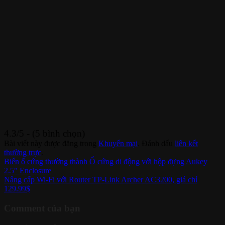
4.3/5 - (5 bình chọn)
Bài viết này được đăng trong
Khuyến mại
. Đánh dấu
liên kết
thường trực
.
Biển ổ cứng thường thành Ổ cứng di động với hộp đựng Aukey
2.5″ Enclosure
Nâng cấp Wi-Fi với Router TP-Link Archer AC3200, giá chỉ
129.99$
Comment của bạn