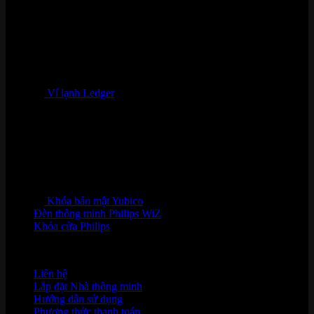
Ví lạnh Ledger
Khóa bảo mật Yubico
Đèn thông minh Philips WiZ
Khóa cửa Philips
HỖ TRỢ KHÁCH HÀNG
Liên hệ
Lắp đặt Nhà thông minh
Hướng dẫn sử dụng
Phương thức thanh toán