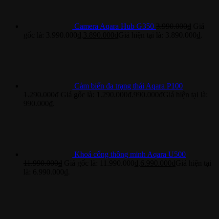
Camera Aqara Hub G350
3.990.000
₫
Giá
gốc là: 3.990.000₫.
3.890.000
₫
Giá hiện tại là: 3.890.000₫.
Cảm biến đa trạng thái Aqara P100
1.290.000
₫
Giá gốc là: 1.290.000₫.
990.000
₫
Giá hiện tại là:
990.000₫.
Khoá cổng thông minh Aqara U500
11.990.000
₫
Giá gốc là: 11.990.000₫.
6.990.000
₫
Giá hiện tại
là: 6.990.000₫.