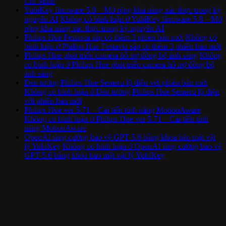
Chí Minh
YubiKey firmware 5.8 – Mở rộng khả năng xác thực trong kỷ
nguyên AI
Không có bình luận
ở YubiKey firmware 5.8 – Mở
rộng khả năng xác thực trong kỷ nguyên AI
Philips Hue Festavia sắp có thêm 3 phiên bản mới
Không có
bình luận
ở Philips Hue Festavia sắp có thêm 3 phiên bản mới
Philips Hue phát triển camera hỗ trợ đồng bộ ánh sáng
Không
có bình luận
ở Philips Hue phát triển camera hỗ trợ đồng bộ
ánh sáng
Đèn tường Philips Hue Semeru lộ diện với phiên bản mới
Không có bình luận
ở Đèn tường Philips Hue Semeru lộ diện
với phiên bản mới
Philips Hue ver 5.71 – Cải tiến tính năng MotionAware
Không có bình luận
ở Philips Hue ver 5.71 – Cải tiến tính
năng MotionAware
OpenAI tăng cường bảo vệ GPT-5.6 bằng khóa bảo mật vật
lý YubiKey
Không có bình luận
ở OpenAI tăng cường bảo vệ
GPT-5.6 bằng khóa bảo mật vật lý YubiKey