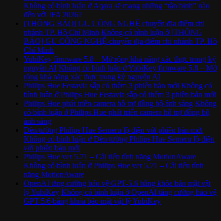
Không có bình luận
ở Aqara sẽ mang những “tân binh” nào
đến với IFA 2026?
[THÔNG BÁO] GU CÔNG NGHỆ chuyển địa điểm chi
nhánh TP. Hồ Chí Minh
Không có bình luận
ở [THÔNG
BÁO] GU CÔNG NGHỆ chuyển địa điểm chi nhánh TP. Hồ
Chí Minh
YubiKey firmware 5.8 – Mở rộng khả năng xác thực trong kỷ
nguyên AI
Không có bình luận
ở YubiKey firmware 5.8 – Mở
rộng khả năng xác thực trong kỷ nguyên AI
Philips Hue Festavia sắp có thêm 3 phiên bản mới
Không có
bình luận
ở Philips Hue Festavia sắp có thêm 3 phiên bản mới
Philips Hue phát triển camera hỗ trợ đồng bộ ánh sáng
Không
có bình luận
ở Philips Hue phát triển camera hỗ trợ đồng bộ
ánh sáng
Đèn tường Philips Hue Semeru lộ diện với phiên bản mới
Không có bình luận
ở Đèn tường Philips Hue Semeru lộ diện
với phiên bản mới
Philips Hue ver 5.71 – Cải tiến tính năng MotionAware
Không có bình luận
ở Philips Hue ver 5.71 – Cải tiến tính
năng MotionAware
OpenAI tăng cường bảo vệ GPT-5.6 bằng khóa bảo mật vật
lý YubiKey
Không có bình luận
ở OpenAI tăng cường bảo vệ
GPT-5.6 bằng khóa bảo mật vật lý YubiKey