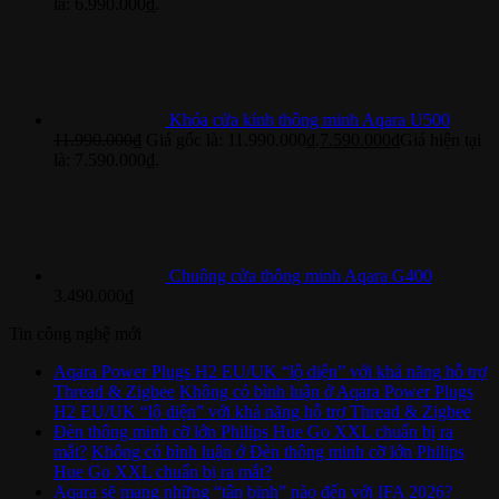
là: 6.990.000₫.
Khóa cửa kính thông minh Aqara U500
11.990.000
₫
Giá gốc là: 11.990.000₫.
7.590.000
₫
Giá hiện tại
là: 7.590.000₫.
Chuông cửa thông minh Aqara G400
3.490.000
₫
Tin công nghệ mới
Aqara Power Plugs H2 EU/UK “lộ diện” với khả năng hỗ trợ
Thread & Zigbee
Không có bình luận
ở Aqara Power Plugs
H2 EU/UK “lộ diện” với khả năng hỗ trợ Thread & Zigbee
Đèn thông minh cỡ lớn Philips Hue Go XXL chuẩn bị ra
mắt?
Không có bình luận
ở Đèn thông minh cỡ lớn Philips
Hue Go XXL chuẩn bị ra mắt?
Aqara sẽ mang những “tân binh” nào đến với IFA 2026?