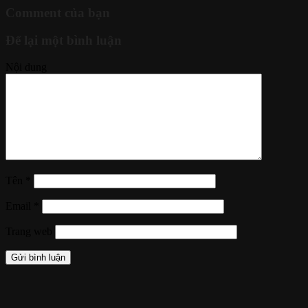
Comment của bạn
Để lại một bình luận
Nội dung
Tên
*
Email
*
Trang web