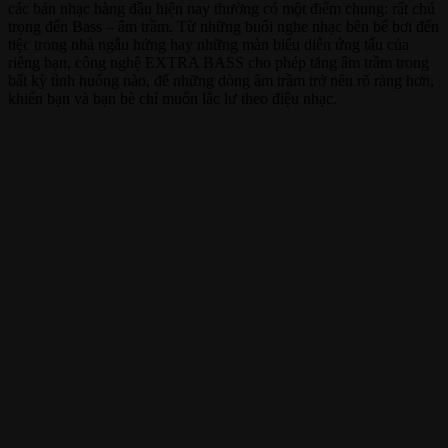
các bản nhạc hàng đầu hiện nay thường có một điểm chung: rất chú
trọng đến Bass – âm trầm. Từ những buổi nghe nhạc bên bể bơi đến
tiệc trong nhà ngẫu hứng hay những màn biểu diễn ứng tấu của
riêng bạn, công nghệ EXTRA BASS cho phép tăng âm trầm trong
bất kỳ tình huống nào, để những dòng âm trầm trở nên rõ ràng hơn,
khiến bạn và bạn bè chỉ muốn lắc lư theo điệu nhạc.