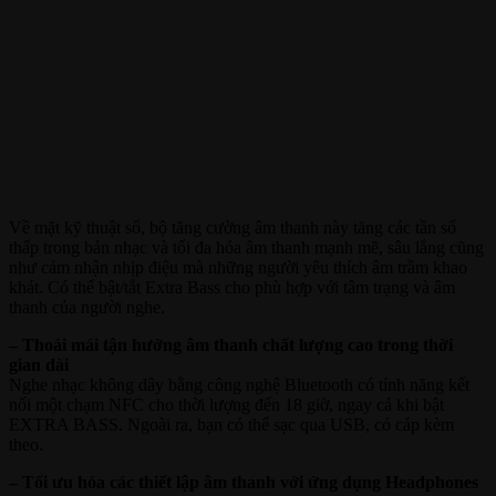
Về mặt kỹ thuật số, bộ tăng cường âm thanh này tăng các tần số
thấp trong bản nhạc và tối đa hóa âm thanh mạnh mẽ, sâu lắng cũng
như cảm nhận nhịp điệu mà những người yêu thích âm trầm khao
khát. Có thể bật/tắt Extra Bass cho phù hợp với tâm trạng và âm
thanh của người nghe.
– Thoải mái tận hưởng âm thanh chất lượng cao trong thời
gian dài
Nghe nhạc không dây bằng công nghệ Bluetooth có tính năng kết
nối một chạm NFC cho thời lượng đến 18 giờ, ngay cả khi bật
EXTRA BASS. Ngoài ra, bạn có thể sạc qua USB, có cáp kèm
theo.
– Tối ưu hóa các thiết lập âm thanh với ứng dụng Headphones