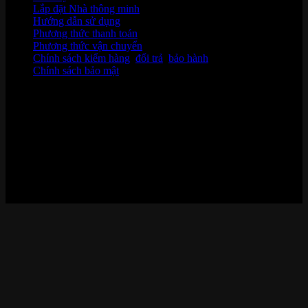
Lắp đặt Nhà thông minh
Hướng dẫn sử dụng
Phương thức thanh toán
Phương thức vận chuyển
Chính sách kiểm hàng
,
đổi trả
,
bảo hành
Chính sách bảo mật