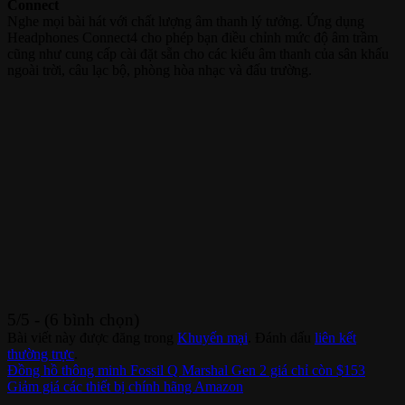
Connect
Nghe mọi bài hát với chất lượng âm thanh lý tưởng. Ứng dụng
Headphones Connect4 cho phép bạn điều chỉnh mức độ âm trầm
cũng như cung cấp cài đặt sẵn cho các kiểu âm thanh của sân khấu
ngoài trời, câu lạc bộ, phòng hòa nhạc và đấu trường.
5/5 - (6 bình chọn)
Bài viết này được đăng trong
Khuyến mại
. Đánh dấu
liên kết
thường trực
.
Đồng hồ thông minh Fossil Q Marshal Gen 2 giá chỉ còn $153
Giảm giá các thiết bị chính hãng Amazon