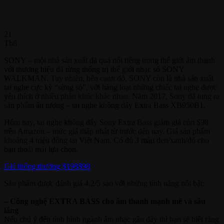
21
Th8
SONY – một nhà sản xuất đã quá nổi tiếng trong thế giới âm thanh
với thương hiệu đã từng thống trị thế giới nhạc số SONY
WALKMAN. Tuy nhiên, bên cạnh đó, SONY còn là nhà sản xuất
tai nghe cực kỳ “sừng sỏ”, với hàng loạt những chiếc tai nghe được
yêu thích ở nhiều phân khúc khác nhau. Năm 2017, Sony đã tung ra
sản phẩm ấn tượng – tai nghe không dây Extra Bass XB950B1.
Hôm nay, tai nghe không dây Sony Extra Bass giảm giá còn $98
trên Amazon – mức giá thấp nhất từ trước đến nay. Giá sản phẩm
khoảng 4 triệu đồng tại Việt Nam. Có đủ 3 màu đen/xanh/đỏ cho
bạn thoải mái lựa chọn.
Giá thông thường $198
$98
Sản phẩm được đánh giá 4.2/5 sao với những tính năng nổi bật:
– Công nghệ EXTRA BASS cho âm thanh mạnh mẽ và sâu
lắng
Nếu chú ý đến tình hình ngành âm nhạc gần đây thì bạn sẽ biết rằng