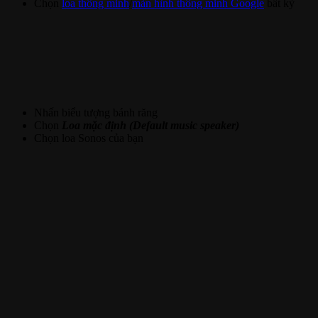
Chọn
loa thông minh
/
màn hình thông minh Google
bất kỳ
Nhấn biểu tượng bánh răng
Chọn
Loa mặc định (Default music speaker)
Chọn loa Sonos của bạn