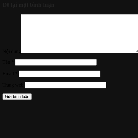
Để lại một bình luận
Nội dung
Tên
*
Email
*
Trang web