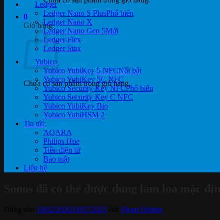
Ledger
Ledger Nano S Plus
0
Ledger Nano X
Giỏ hàng
Ledger Nano Gen 5
Ledger Flex
Ledger Stax
Yubico
Yubico YubiKey 5 NFC
Yubico YubiKey 5C NFC
Chưa có sản phẩm trong giỏ hàng.
Yubico Security Key NFC
Yubico Security Key C NFC
Yubico YubiKey Bio
Yubico YubiHSM 2
Tin tức
AQARA
Philips Hue
Tiền điện tử
Bảo mật
Liên hệ
Sonos đã có thể được dùng làm loa mặc định
Đăng vào
19/02/2020
19/07/2025
bởi
Phạm Hương