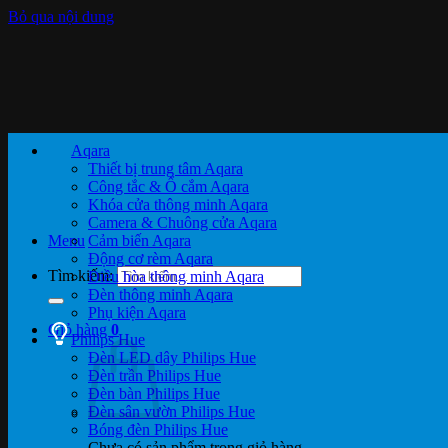
Bỏ qua nội dung
Aqara
Thiết bị trung tâm Aqara
Công tắc & Ổ cắm Aqara
Khóa cửa thông minh Aqara
Camera & Chuông cửa Aqara
Menu
Cảm biến Aqara
Động cơ rèm Aqara
Tìm kiếm:
Điều hòa thông minh Aqara
Đèn thông minh Aqara
Phụ kiện Aqara
Giỏ hàng
0
Philips Hue
Đèn LED dây Philips Hue
Đèn trần Philips Hue
Đèn bàn Philips Hue
Đèn sân vườn Philips Hue
Bóng đèn Philips Hue
Chưa có sản phẩm trong giỏ hàng.