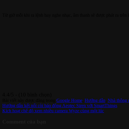
Từ giờ mỗi khi ra lệnh hay nghe nhạc, âm thanh sẽ được phát ra trên l
4.4/5 - (10 bình chọn)
Bài viết này được đăng trong
Google Home
,
Hướng dẫn
,
Nhà thông 
Hướng dẫn kết nối còi báo động Aeotec Siren với SmartThings
Kích hoạt chế độ xem nhiều camera Wyze cùng một lúc
Comment của bạn