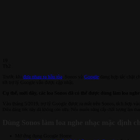
19
Th2
Trước khi
đưa nhau ra hầu tòa
, Sonos và
Google
đang hợp tác chặt c
tới trợ lý Google vẫn được cập nhật.
Cụ thể, mới đây, các loa Sonos đã có thể được dùng làm loa nghe
Vào tháng 5/2019, trợ lý Google được ra mắt trên Sonos, tích hợp và
Điều đáng tiếc này đã không còn nữa. Nếu muốn nâng cấp chất lượng âm thanh
Dùng Sonos làm loa nghe nhạc mặc định c
Mở ứng dụng Google Home