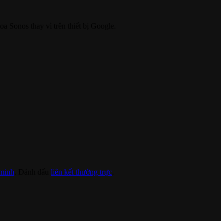
oa Sonos thay vì trên thiết bị Google.
minh
. Đánh dấu
liên kết thường trực
.