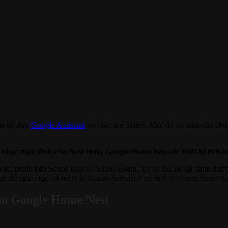
hẽ để đưa
Google Assistant
vào các loa Sonos. Mặc dù vụ kiện còn chưa
 nhạc mặc định cho Nest Hub, Google Home hay các thiết bị tích h
o hai phiên bản Sonos One và Sonos Beam, tuy nhiên, nó lại chưa được
 khi nghe nhạc với trợ lý ảo Google Assistant ở các thiết bị Google Home/Nes
ho Google Home/Nest