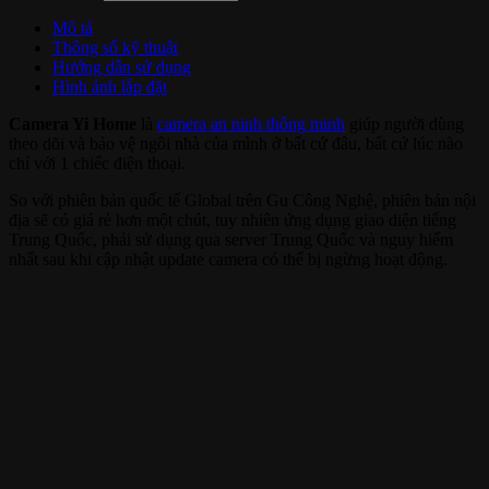
Mô tả
Thông số kỹ thuật
Hướng dẫn sử dụng
Hình ảnh lắp đặt
Camera Yi Home
là
camera an ninh thông minh
giúp người dùng
theo dõi và bảo vệ ngôi nhà của mình ở bất cứ đâu, bất cứ lúc nào
chỉ với 1 chiếc điện thoại.
So với phiên bản quốc tế Global trên Gu Công Nghệ, phiên bản nội
địa sẽ có giá rẻ hơn một chút, tuy nhiên ứng dụng giao diện tiếng
Trung Quốc, phải sử dụng qua server Trung Quốc và nguy hiểm
nhất sau khi cập nhật update camera có thể bị ngừng hoạt động.