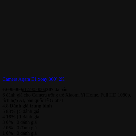
Camera Aqara E1 xoay 360º 2K
1.690.000
₫
1.590.000
₫
307
đã bán
6 đánh giá cho
Camera trông trẻ Xiaomi Yi Home, Full HD 1080p,
tích hợp AI, bản quốc tế Global
4.8
Đánh giá trung bình
5
83%
| 5 đánh giá
4
16%
| 1 đánh giá
3
0%
| 0 đánh giá
2
0%
| 0 đánh giá
1
0%
| 0 đánh giá