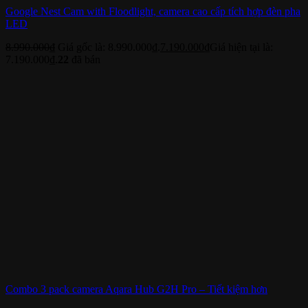
Google Nest Cam with Floodlight, camera cao cấp tích hợp đèn pha
LED
8.990.000
₫
Giá gốc là: 8.990.000₫.
7.190.000
₫
Giá hiện tại là:
7.190.000₫.
22
đã bán
Combo 3 pack camera Aqara Hub G2H Pro – Tiết kiệm hơn