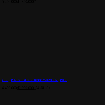
5.250.000
₫
4.350.000
₫
Google Nest Cam Outdoor Wired 2K gen 2
4.490.000
₫
2.990.000
₫
24
đã bán