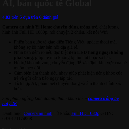
AI, bản quốc tế Global
4.83
trên 5 dựa trên
6
đánh giá
Camera an ninh Yi Home chuyên dùng trông trẻ
, chất lượng
hình ảnh Full HD 1080p, nói chuyện 2 chiều, kết nối Wifi
Phiên bản quốc tế giao diện Tiếng Việt, update thoải mái
không sợ lỗi như bản nội địa giá rẻ.
Nhìn ban đêm rõ nét, đặc biệt
đèn LED hồng ngoại không
phát sáng
, giúp trẻ nhỏ không bị thu hút hoặc sợ hãi.
Hỗ trợ khoanh vùng chuyển động để xác định khu vực của bé
muốn theo dõi.
Cảm biến âm thanh siêu nhạy giúp phát hiện tiếng khóc của
trẻ và gửi cảnh báo ngay lập tức.
Tích hợp AI, phân biệt chuyển động và âm thanh chính xác
hơn.
Sản phẩm ngừng kinh doanh, tham khảo thêm
camera trông trẻ
eufy 2K
.
Danh mục:
Camera an ninh
Từ khóa:
Full HD 1080p
GTIN:
6970171174968