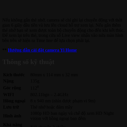
Nếu không gắn thẻ nhớ, camera sẽ chỉ ghi lại chuyển động với thời
gian 6 giây đầu tiên và lưu lên cloud hỗ trợ xem lại. Nếu gắn thêm
thẻ nhớ bạn sẽ xem được toàn bộ chuyển động cho đến khi kết thúc.
Để xem lại trên thẻ, trong cửa sổ Live view nhấn vào nửa màn hình
bên trên sẽ hiện ra Time line để lựa chọn phát lại.
**
Hướng dẫn cài đặt camera Yi Home
Thông số kỹ thuật
Kích thước
80mm x 114 mm x 32 mm
Nặng
135g
Góc rộng
112⁰
WIFI
802.11bgn – 2.4GHz
Hồng ngoại
8 x 940 nm (nhìn được phạm vi 9m)
Lưu trữ
Thẻ nhớ hoặc đám mây
1080p HD ban ngày và chế độ xem HD Night
Hình ảnh
vision với hồng ngoại ban đêm
Khả năng