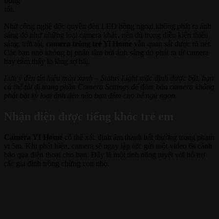
bóng
tối.
Nhờ công nghệ độc quyền đèn LED hồng ngoại không phát ra ánh
sáng đỏ như những loại camera khác, nên dù trong điều kiện thiếu
sáng, trời tối,
camera trông trẻ Yi Home
vẫn quan sát được rõ nét.
Các bạn nhỏ không bị phân tâm bởi ánh sáng đỏ phát ra từ camera
hay cảm thấy lo lắng sợ hãi.
Lưu ý đèn tín hiệu màu xanh – Status Light mặc định được bật, bạn
có thể tắt đi trong phần Camera Settings để đảm bảo camera không
phát bất kỳ loại ánh đèn nào ban đêm cho bé ngủ ngon.
Nhận diện được tiếng khóc trẻ em
Camera YI Home
có thể xác định âm thanh bất thường trong phạm
vi 5m. Khi phát hiện, camera sẽ ngay lập tức gửi một video 6s cảnh
báo qua điện thoại cho bạn. Đây là một tính năng tuyệt vời hỗ trợ
các gia đình trông chừng con nhỏ.