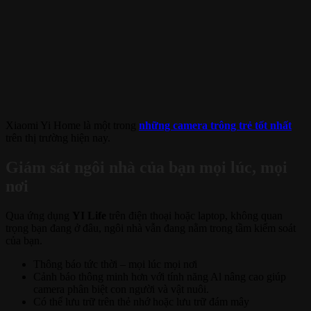
Xiaomi Yi Home là một trong
những camera trông trẻ tốt nhất
trên thị trường hiện nay.
Giám sát ngôi nhà của bạn mọi lúc, mọi
nơi
Qua ứng dụng
YI Life
trên điện thoại hoặc laptop, không quan
trọng bạn đang ở đâu, ngôi nhà vẫn đang nằm trong tầm kiểm soát
của bạn.
Thông báo tức thời – mọi lúc mọi nơi
Cảnh báo thông minh hơn với tính năng Al nâng cao giúp
camera phân biệt con người và vật nuôi.
Có thể lưu trữ trên thẻ nhớ hoặc lưu trữ đám mây