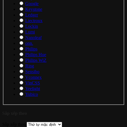
Google
Keystone
Ledger
Liectroux
Lockin
Lumi
Nanoleaf
onn.
Philips
Philips Hue
Philips WiZ
Ring
Sensibo
Vconnex
VinCSS
Yeelight
Yubico
Sắp xếp theo
Sắp xếp theo