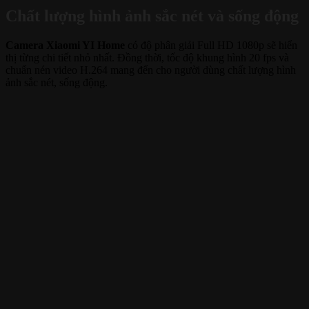
Chất lượng hình ảnh sắc nét và sống động
Camera Xiaomi YI Home
có độ phân giải Full HD 1080p sẽ hiển
thị từng chi tiết nhỏ nhất. Đồng thời, tốc độ khung hình 20 fps và
chuẩn nén video H.264 mang đến cho người dùng chất lượng hình
ảnh sắc nét, sống động.