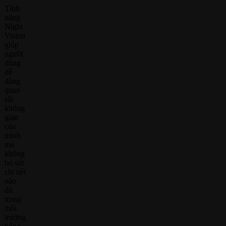
Tính
năng
Night
Vision
giúp
người
dùng
dễ
dàng
quan
sát
không
gian
của
mình
mà
không
bỏ sót
chi tiết
nào
dù
trong
môi
trường