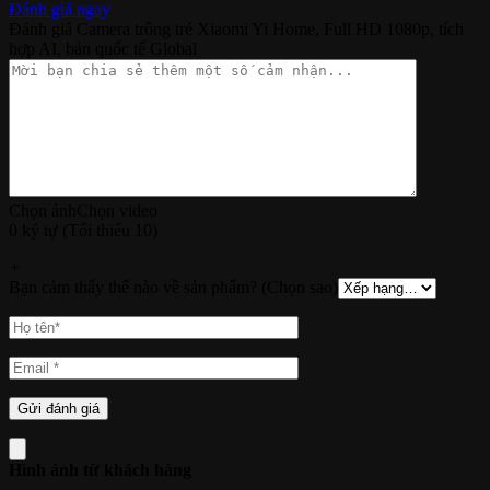
Đánh giá ngay
Đánh giá Camera trông trẻ Xiaomi Yi Home, Full HD 1080p, tích
hợp AI, bản quốc tế Global
Chọn ảnh
Chọn video
0 ký tự (Tối thiểu 10)
+
Bạn cảm thấy thế nào về sản phẩm? (Chọn sao)
Hình ảnh từ khách hàng