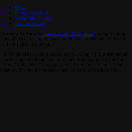
Mô tả
Thông số kỹ thuật
Hướng dẫn sử dụng
Hình ảnh lắp đặt
Camera Yi Home
là
camera an ninh thông minh
giúp người dùng
theo dõi và bảo vệ ngôi nhà của mình ở bất cứ đâu, bất cứ lúc nào
chỉ với 1 chiếc điện thoại.
So với phiên bản quốc tế Global trên Gu Công Nghệ, phiên bản nội
địa sẽ có giá rẻ hơn một chút, tuy nhiên ứng dụng giao diện tiếng
Trung Quốc, phải sử dụng qua server Trung Quốc và nguy hiểm
nhất sau khi cập nhật update camera có thể bị ngừng hoạt động.