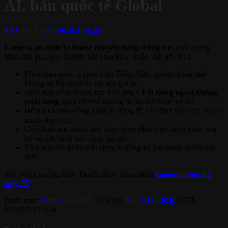
AI, bản quốc tế Global
4.83
trên 5 dựa trên
6
đánh giá
Camera an ninh Yi Home chuyên dùng trông trẻ
, chất lượng
hình ảnh Full HD 1080p, nói chuyện 2 chiều, kết nối Wifi
Phiên bản quốc tế giao diện Tiếng Việt, update thoải mái
không sợ lỗi như bản nội địa giá rẻ.
Nhìn ban đêm rõ nét, đặc biệt
đèn LED hồng ngoại không
phát sáng
, giúp trẻ nhỏ không bị thu hút hoặc sợ hãi.
Hỗ trợ khoanh vùng chuyển động để xác định khu vực của bé
muốn theo dõi.
Cảm biến âm thanh siêu nhạy giúp phát hiện tiếng khóc của
trẻ và gửi cảnh báo ngay lập tức.
Tích hợp AI, phân biệt chuyển động và âm thanh chính xác
hơn.
Sản phẩm ngừng kinh doanh, tham khảo thêm
camera trông trẻ
eufy 2K
.
Danh mục:
Camera an ninh
Từ khóa:
Full HD 1080p
GTIN:
6970171174968