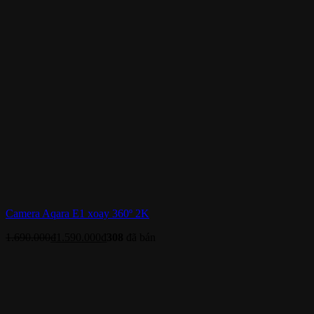
Camera Aqara E1 xoay 360º 2K
1.690.000
₫
1.590.000
₫
308
đã bán