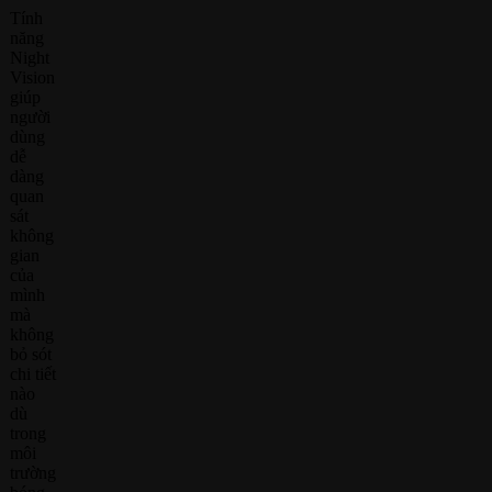
Tính
năng
Night
Vision
giúp
người
dùng
dễ
dàng
quan
sát
không
gian
của
mình
mà
không
bỏ sót
chi tiết
nào
dù
trong
môi
trường