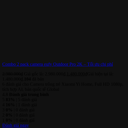
Combo 2 pack camera eufy Outdoor Pro 2K – Tối ưu chi phí
2.980.000
₫
Giá gốc là: 2.980.000₫.
1.480.000
₫
Giá hiện tại là:
1.480.000₫.
104
đã bán
6 đánh giá cho
Camera trông trẻ Xiaomi Yi Home, Full HD 1080p,
tích hợp AI, bản quốc tế Global
4.8
Đánh giá trung bình
5
83%
| 5 đánh giá
4
16%
| 1 đánh giá
3
0%
| 0 đánh giá
2
0%
| 0 đánh giá
1
0%
| 0 đánh giá
Đánh giá ngay