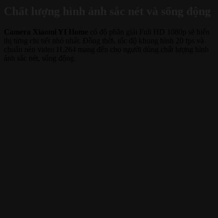
Chất lượng hình ảnh sắc nét và sống động
Camera Xiaomi YI Home
có độ phân giải Full HD 1080p sẽ hiển
thị từng chi tiết nhỏ nhất. Đồng thời, tốc độ khung hình 20 fps và
chuẩn nén video H.264 mang đến cho người dùng chất lượng hình
ảnh sắc nét, sống động.