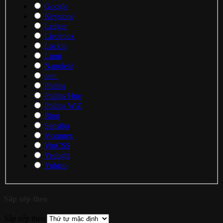
Google
Keystone
Ledger
Liectroux
Lockin
Lumi
Nanoleaf
onn.
Philips
Philips Hue
Philips WiZ
Ring
Sensibo
Vconnex
VinCSS
Yeelight
Yubico
Sắp xếp theo
Sắp xếp theo