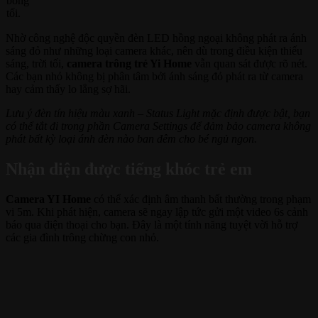
bóng
tối.
Nhờ công nghệ độc quyền đèn LED hồng ngoại không phát ra ánh
sáng đỏ như những loại camera khác, nên dù trong điều kiện thiếu
sáng, trời tối,
camera trông trẻ Yi Home
vẫn quan sát được rõ nét.
Các bạn nhỏ không bị phân tâm bởi ánh sáng đỏ phát ra từ camera
hay cảm thấy lo lắng sợ hãi.
Lưu ý đèn tín hiệu màu xanh – Status Light mặc định được bật, bạn
có thể tắt đi trong phần Camera Settings để đảm bảo camera không
phát bất kỳ loại ánh đèn nào ban đêm cho bé ngủ ngon.
Nhận diện được tiếng khóc trẻ em
Camera YI Home
có thể xác định âm thanh bất thường trong phạm
vi 5m. Khi phát hiện, camera sẽ ngay lập tức gửi một video 6s cảnh
báo qua điện thoại cho bạn. Đây là một tính năng tuyệt vời hỗ trợ
các gia đình trông chừng con nhỏ.