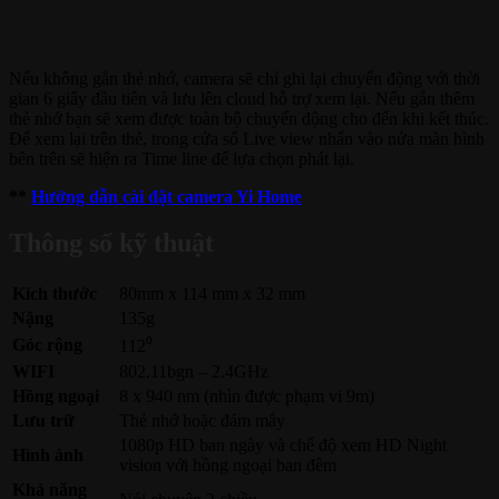
Nếu không gắn thẻ nhớ, camera sẽ chỉ ghi lại chuyển động với thời
gian 6 giây đầu tiên và lưu lên cloud hỗ trợ xem lại. Nếu gắn thêm
thẻ nhớ bạn sẽ xem được toàn bộ chuyển động cho đến khi kết thúc.
Để xem lại trên thẻ, trong cửa sổ Live view nhấn vào nửa màn hình
bên trên sẽ hiện ra Time line để lựa chọn phát lại.
**
Hướng dẫn cài đặt camera Yi Home
Thông số kỹ thuật
Kích thước
80mm x 114 mm x 32 mm
Nặng
135g
Góc rộng
112⁰
WIFI
802.11bgn – 2.4GHz
Hồng ngoại
8 x 940 nm (nhìn được phạm vi 9m)
Lưu trữ
Thẻ nhớ hoặc đám mây
1080p HD ban ngày và chế độ xem HD Night
Hình ảnh
vision với hồng ngoại ban đêm
Khả năng