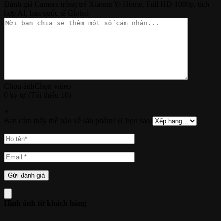
Đánh giá Camera trông trẻ Xiaomi Yi Home, Full HD 1080p, tích
hợp AI, bản quốc tế Global
Chọn ảnh
Chọn video
0 ký tự (Tối thiểu 10)
+
Bạn cảm thấy thế nào về sản phẩm? (Chọn sao)
Hình ảnh từ khách hàng