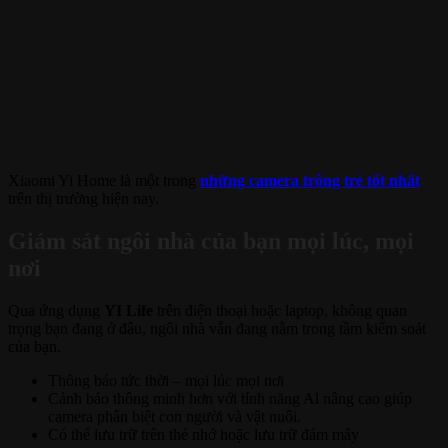
Xiaomi Yi Home là một trong
những camera trông trẻ tốt nhất
trên thị trường hiện nay.
Giám sát ngôi nhà của bạn mọi lúc, mọi
nơi
Qua ứng dụng
YI Life
trên điện thoại hoặc laptop, không quan
trọng bạn đang ở đâu, ngôi nhà vẫn đang nằm trong tầm kiểm soát
của bạn.
Thông báo tức thời – mọi lúc mọi nơi
Cảnh báo thông minh hơn với tính năng Al nâng cao giúp
camera phân biệt con người và vật nuôi.
Có thể lưu trữ trên thẻ nhớ hoặc lưu trữ đám mây