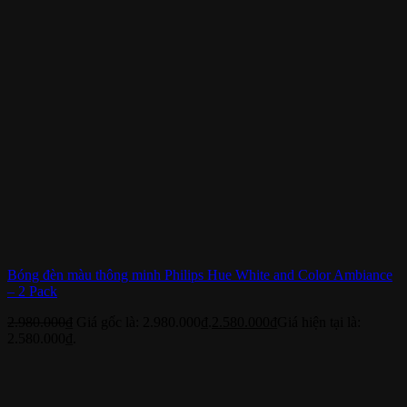
Bóng đèn màu thông minh Philips Hue White and Color Ambiance
– 2 Pack
2.980.000
₫
Giá gốc là: 2.980.000₫.
2.580.000
₫
Giá hiện tại là:
2.580.000₫.