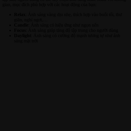
gian, mục đích phù hợp với các hoạt động của bạn:
Relax
: Ánh sáng vàng dịu nhẹ, thích hợp vào buổi tối, thư
giãn, nghỉ ngơi,…
Candle
: Ánh sáng có hiệu ứng như ngọn nến
Focus
: Ánh sáng giúp tăng độ tập trung cho người dùng
Daylight
: Ánh sáng có cường độ mạnh tương tự như ánh
sáng mặt trời