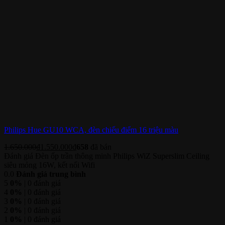
Philips Hue GU10 WCA, đèn chiếu điểm 16 triệu màu
1.650.000
₫
1.550.000
₫
658
đã bán
Đánh giá Đèn ốp trần thông minh Philips WiZ Superslim Ceiling
siêu mỏng 16W, kết nối Wifi
0.0
Đánh giá trung bình
5
0%
| 0 đánh giá
4
0%
| 0 đánh giá
3
0%
| 0 đánh giá
2
0%
| 0 đánh giá
1
0%
| 0 đánh giá