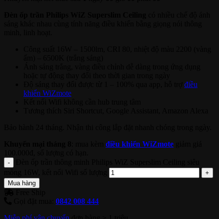
Đèn ốp trần Philips WiZ Superslim Ceiling
có nhiều chế độ ánh
sáng khác nhau cùng tính năng điều khiển bằng giọng nói thông
minh, linh hoạt.
Công suất 16W – 1500lm, CRI 80, nhiệt độ màu 2200 (vàng
ấm) – 6500K (trắng sáng)
Ánh sáng trắng, vàng điều chỉnh dễ dàng trong ứng dụng
hoặc tự động thay đổi theo thời gian trong ngày
Độ sáng thay đổi được từ 1 – 100% qua app, hỗ trợ
điều
khiển WiZmote
Kết nối Wifi không cần hub trung tâm
Tương thích Siri Shortcut, Google Assistant, Amazon Alexa
Bảo hành 24 tháng. Nhận thi công lắp đặt nhanh chóng trong ngày.
Khuyến mại tháng 8
: mua kèm
điều khiển WiZmote
giảm giá
100.000đ, số lượng có hạn.
Đèn ốp trần thông minh Philips WiZ Superslim Ceiling siêu
mỏng 16W, kết nối Wifi số lượng
Mua hàng
Free Ship
Gọi đặt mua:
0842 008 444
Miễn phí vận chuyển
đơn hàng > 1 triệu