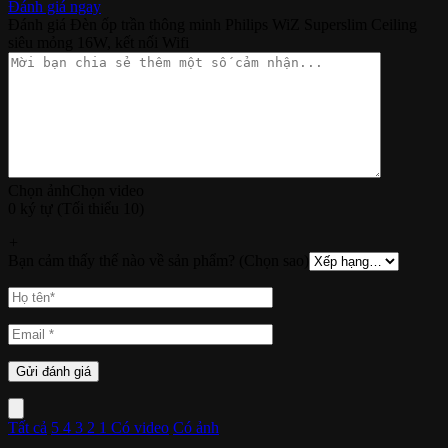
Đánh giá ngay
Đánh giá Đèn ốp trần thông minh Philips WiZ Superslim Ceiling
siêu mỏng 16W, kết nối Wifi
Chọn ảnh
Chọn video
0 ký tự (Tối thiểu 10)
+
Bạn cảm thấy thế nào về sản phẩm? (Chọn sao)
Tất cả
5
4
3
2
1
Có video
Có ảnh