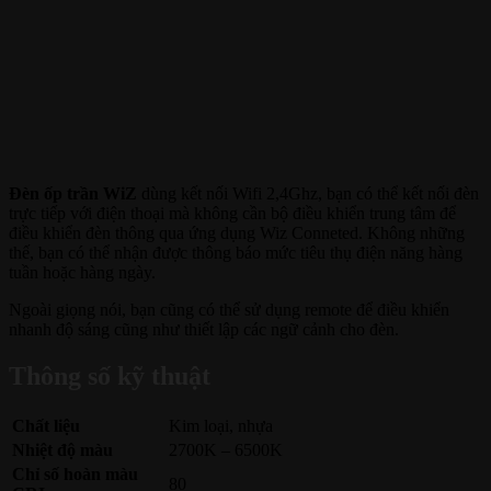
Đèn ốp trần WiZ
dùng kết nối Wifi 2,4Ghz, bạn có thể kết nối đèn
trực tiếp với điện thoại mà không cần bộ điều khiển trung tâm để
điều khiển đèn thông qua ứng dụng Wiz Conneted. Không những
thế, bạn có thể nhận được thông báo mức tiêu thụ điện năng hàng
tuần hoặc hàng ngày.
Ngoài giọng nói, bạn cũng có thể sử dụng remote để điều khiển
nhanh độ sáng cũng như thiết lập các ngữ cảnh cho đèn.
Thông số kỹ thuật
Chất liệu
Kim loại, nhựa
Nhiệt độ màu
2700K – 6500K
Chỉ số hoàn màu
80