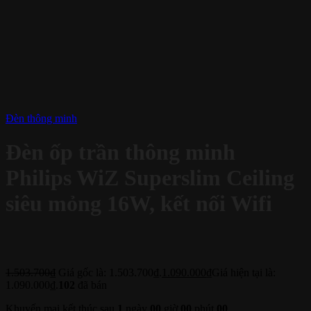
Đèn thông minh
Đèn ốp trần thông minh
Philips WiZ Superslim Ceiling
siêu mỏng 16W, kết nối Wifi
1.503.700
₫
Giá gốc là: 1.503.700₫.
1.090.000
₫
Giá hiện tại là:
1.090.000₫.
102
đã bán
Khuyến mại kết thúc sau
1
ngày
00
giờ
00
phút
00