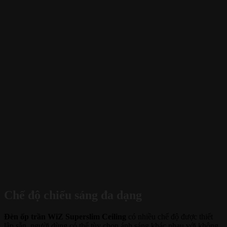
Chế độ chiếu sáng đa dạng
Đèn ốp trần WiZ Superslim Ceiling
có nhiều chế độ được thiết
lập sẵn, người dùng có thể tùy chọn ánh sáng khác nhau với không