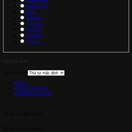
Philips Hue
Philips WiZ
Ring
Sensibo
Vconnex
VinCSS
Yeelight
Yubico
Sắp xếp theo
Sắp xếp theo
Mô tả
Thông số kỹ thuật
Hướng dẫn sử dụng
Hỗ trợ
Google Home
Hỗ trợ
Amazon Alexa