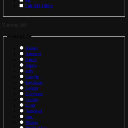
4K
Full HD 1080p
Thương hiệu
Thương hiệu
Aeotec
Amazon
Apple
Aqara
eufy
Google
Keystone
Ledger
Liectroux
Lockin
Lumi
Nanoleaf
onn.
Philips