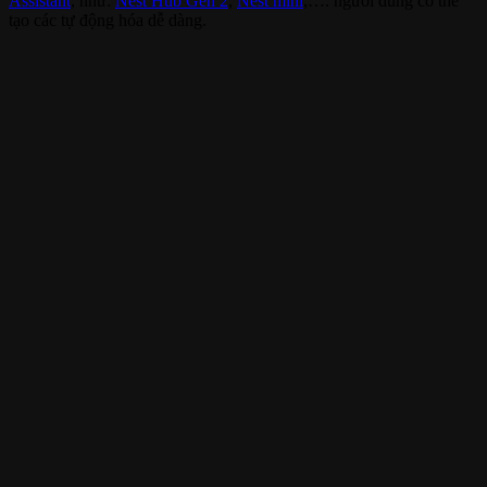
Assistant
, như:
Nest Hub Gen 2
,
Nest mini
,…. người dùng có thể
tạo các tự động hóa dễ dàng.