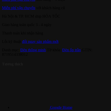
Miễn phí vận chuyển
với khách hàng cũ
Hà Nội & TP. HCM ship HỎA TỐC
Giao hàng toàn quốc 3 - 4 ngày
Thanh toán khi nhận hàng
Lỗi kỹ thuật
đổi ngay sản phẩm mới
Danh mục:
Đèn thông minh
Từ khóa:
Đèn ốp trần
GTIN:
8719514338012
Tương thích
Google Home