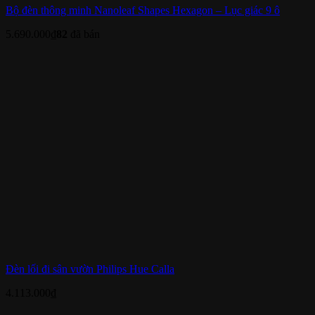
Bộ đèn thông minh Nanoleaf Shapes Hexagon – Lục giác 9 ô
5.690.000
₫
82
đã bán
Đèn lối đi sân vườn Philips Hue Calla
4.113.000
₫