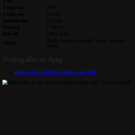
CRI
Công suất
16W
Chiều cao
2.3 cm
Đường kính
29.2 cm
Độ sáng
1.500 lm
Kết nối
Wifi 2.4Ghz
Apple HomeKit, Google Home, Amazon
Hỗ trợ
Alexa
Hướng dẫn sử dụng
Hướng dẫn cài đặt đèn thông minh WiZ