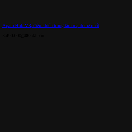
Aqara Hub M3, điều khiển trung tâm mạnh mẽ nhất
3.490.000
₫
480
đã bán