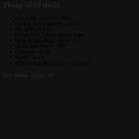
Thông số kỹ thuật
Kích thước: 60 x 60 x 20mm
Khoảng cách điều khiển: ≤10 mét
Tần số IR: 38 KHz
Kết nối Wifi: 2.4GHz 802.11 b/g/n
Nhiệt độ hoạt động 0 đến 60 độ C
Độ ẩm hoạt động 0 – 90%
Công suất: ≤0.5W
Nguồn: 5V-1A
Sử dụng App Tuya Smart / Smart Life
Sản phẩm tương tự