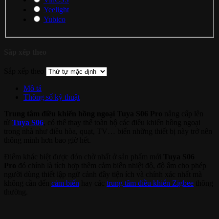
Yeelight
Yubico
Sắp xếp theo
Sắp xếp theo
Mô tả
Thông số kỹ thuật
Trung tâm điều khiển hồng ngoại Tuya S06 Pro
nâng cấp lên
từ
Tuya S06
, có thể thay thế toàn bộ các điều khiển hồng ngoại
trong nhà như điều hòa, quạt, TV… biến những thiết bị này trở nên
thông minh hơn bao giờ hết.
Điểm khác biệt được đón chờ nhất ở sản phẩm mới
Tuya S06
Pro
đó chính là tích hợp thêm cảm biến nhiệt độ, độ ẩm cho phép
người dùng thiết lập ngữ cảnh đầy tiện ích và chính xác nhất mà
không cần đến
cảm biến
hay các
trung tâm điều khiển Zigbee
thông
thường.