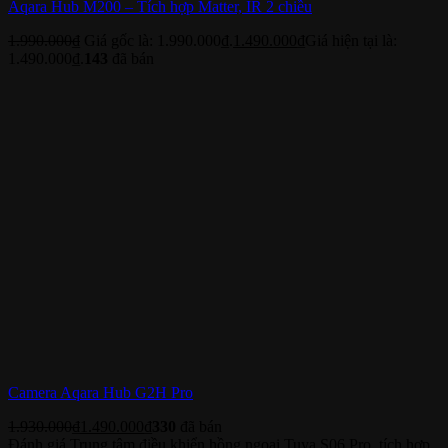
Aqara Hub M200 – Tích hợp Matter, IR 2 chiều
1.990.000
₫
Giá gốc là: 1.990.000₫.
1.490.000
₫
Giá hiện tại là:
1.490.000₫.
143
đã bán
Camera Aqara Hub G2H Pro
1.930.000
₫
1.490.000
₫
330
đã bán
Đánh giá Trung tâm điều khiển hồng ngoại Tuya S06 Pro, tích hợp