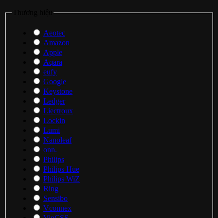
Thương hiệu
Aeotec
Amazon
Apple
Aqara
eufy
Google
Keystone
Ledger
Liectroux
Lockin
Lumi
Nanoleaf
onn.
Philips
Philips Hue
Philips WiZ
Ring
Sensibo
Vconnex
VinCSS