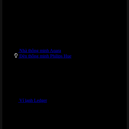
DANH MỤC SẢN PHẨM
Nhà thông minh Aqara
Đèn thông minh Philips Hue
Ví lạnh Ledger