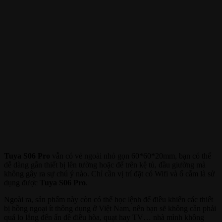
Tuya S06 Pro
vẫn có vẻ ngoài nhỏ gọn 60*60*20mm, bạn có thể
dễ dàng gắn thiết bị lên tường hoặc để trên kệ tủ, đầu giường mà
không gây ra sự chú ý nào. Chỉ cần vị trí đặt có Wifi và ổ cắm là sử
dụng được
Tuya S06 Pro
.
Ngoài ra, sản phẩm này còn có thể học lệnh để điều khiển các thiết
bị hồng ngoại ít thông dụng ở Việt Nam, nên bạn sẽ không cần phải
quá lo lắng đến ấn đề điều hòa, quạt hay TV… nhà mình không