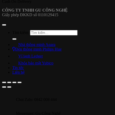
Cash On Delivery
CÔNG TY TNHH GU CÔNG NGHỆ
Giấy phép ĐKKD số 0110129415
Tìm kiếm:
Nhà thông minh Aqara
Đèn thông minh Philips Hue
Ví lạnh Ledger
Khóa bảo mật Yubico
Tin tức
Liên hệ
Chat Zalo: 0842 008 444
Messenger: Gu Công Nghệ