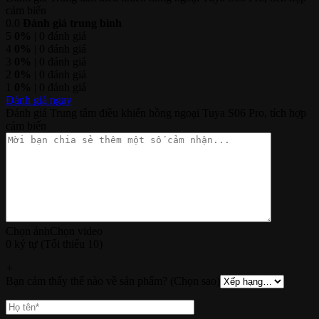
cảm biến
0.0
Đánh giá trung bình
5
0%
| 0 đánh giá
4
0%
| 0 đánh giá
3
0%
| 0 đánh giá
2
0%
| 0 đánh giá
1
0%
| 0 đánh giá
Đánh giá ngay
Đánh giá Trung tâm điều khiển hồng ngoại Tuya S06 Pro, tích hợp
cảm biến
Chọn ảnh
Chọn video
0 ký tự (Tối thiểu 10)
+
Bạn cảm thấy thế nào về sản phẩm? (Chọn sao)