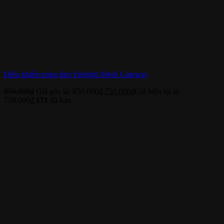
Điều khiển trung tâm Yeelight Mesh Gateway
850.000
₫
Giá gốc là: 850.000₫.
750.000
₫
Giá hiện tại là:
750.000₫.
171
đã bán