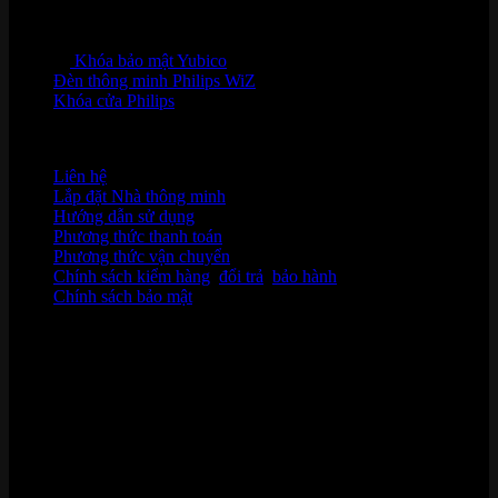
Khóa bảo mật Yubico
Đèn thông minh Philips WiZ
Khóa cửa Philips
HỖ TRỢ KHÁCH HÀNG
Liên hệ
Lắp đặt Nhà thông minh
Hướng dẫn sử dụng
Phương thức thanh toán
Phương thức vận chuyển
Chính sách kiểm hàng
,
đổi trả
,
bảo hành
Chính sách bảo mật