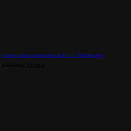
Combo 3 pack camera Aqara Hub G3 – Tiết kiệm hơn
9.070.000
₫
7.020.000
₫