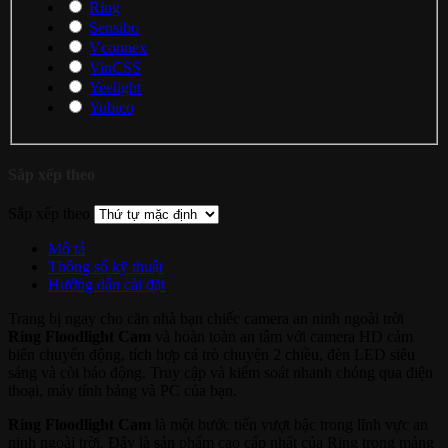
Ring
Sensibo
Vconnex
VinCSS
Yeelight
Yubico
Sắp xếp theo
Sắp xếp theo
Mô tả
Thông số kỹ thuật
Hướng dẫn cài đặt
Trang bị ngay cho căn nhà bạn chiếc camera an ninh ngoài trời
Ring Floodlight Cam
và hoàn toàn an tâm với camera HD cảm
biến chuyển động, tích hợp cả trò chuyện 2 chiều, đèn LED siêu
sáng và còi báo động. Truy cập và kiểm soát nhanh chóng qua điện
thoại, máy tính bảng và PC của bạn.
Ring Floodlight Cam
là một bước tiến vượt bậc trong lĩnh vực an
ninh ngoài trời. Đây là sản phẩm cao cấp nhất của Ring trong mảng