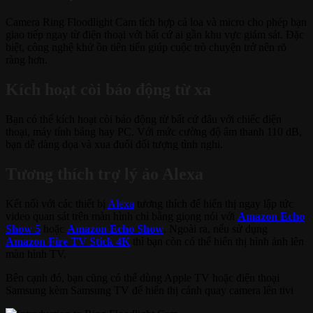
Camera Ring Floodlight Cam tích hợp cả loa và micro cho phép bạn
giao tiếp ngay từ điện thoại với bất cứ ai gần khu vực giám sát. Đặc
biệt, công nghệ khử ồn tiên tiến giúp cuộc trò chuyện trở nên rõ
ràng hơn.
Kích hoạt còi báo động từ xa
Bạn có thể kích hoạt còi báo động từ bất cứ đâu với chiếc điện
thoại, máy tính bảng hay PC. Với mức cường độ âm thanh 110 dB,
bạn dễ dàng dọa và xua đuổi đối tượng tình nghi.
Tương thích trợ lý ảo Alexa
Kết nối với các thiết bị
Alexa
tương thích để hiển thị ngay lập tức
video quan sát trên màn hình chỉ bằng giọng nói với
Amazon Echo
Show 5
hoặc
Amazon Echo Show
. Ngoài ra, nếu sử dụng
Amazon Fire TV Stick 4K
thì bạn còn có thể hiển thị hình ảnh lên
màn hình TV.
Bên cạnh đó, bạn cũng có thể dùng Apple TV hoặc điện thoại
Samsung kèm Samsung TV để hiển thị cảnh quay camera lên tivi