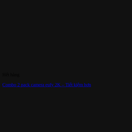
Hết hàng
Combo 2 pack camera eufy 2K – Tiết kiệm hơn