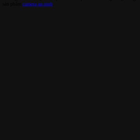
sản phẩm
camera an ninh
.