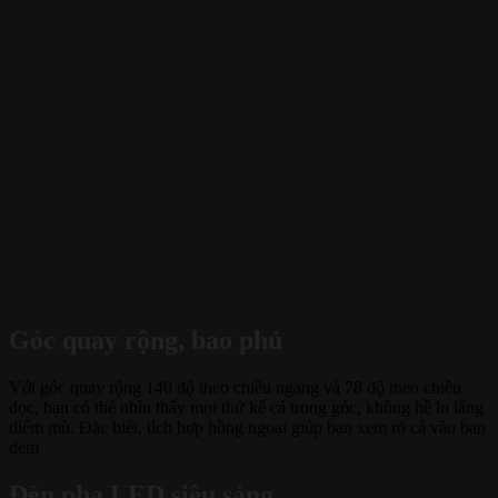
Góc quay rộng, bao phủ
Với góc quay rộng 140 độ theo chiều ngang và 78 độ theo chiều
dọc, bạn có thể nhìn thấy mọi thứ kể cả trong góc, không hề lo lắng
điểm mù. Đặc biệt, tích hợp hồng ngoại giúp bạn xem rõ cả vào ban
đem
Đèn pha LED siêu sáng