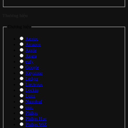
Thương hiệu
Thương hiệu
Aeotec
Amazon
Apple
Aqara
eufy
Google
Keystone
Ledger
Liectroux
Lockin
Lumi
Nanoleaf
onn.
Philips
Philips Hue
Philips WiZ