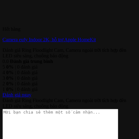
Hết hàng
Camera eufy Indoor 2K, hỗ trợ Apple HomeKit
Đánh giá Ring Floodlight Cam, Camera ngoài trời tích hợp đèn
LED siêu sáng, chuông báo động
0.0
Đánh giá trung bình
5
0%
| 0 đánh giá
4
0%
| 0 đánh giá
3
0%
| 0 đánh giá
2
0%
| 0 đánh giá
1
0%
| 0 đánh giá
Đánh giá ngay
Đánh giá Ring Floodlight Cam, Camera ngoài trời tích hợp đèn
LED siêu sáng, chuông báo động