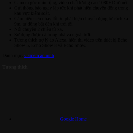
Camera góc nhìn rộng, video chất lượng cao 1080HD rõ nét.
Gửi thông báo ngay lập tức khi phát hiện chuyển động trong
khu vực kiểm soát.
Cảm biến siêu nhạy tối ưu phát hiện chuyển động từ cách xa
9m, tự động bật đèn khi trời tối.
Nói chuyện 2 chiều từ xa.
Sử dụng được cả trong nhà và ngoài trời.
Tương thích trợ lý ảo Alexa, hiển thị video trên thiết bị Echo
Show 5, Echo Show 8 và Echo Show.
Danh mục:
Camera an ninh
Tương thích
Google Home