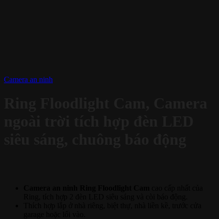
Camera an ninh
Ring Floodlight Cam, Camera
ngoài trời tích hợp đèn LED
siêu sáng, chuông báo động
Camera an ninh Ring Floodlight Cam
cao cấp nhất của
Ring, tích hợp 2 đèn LED siêu sáng và còi báo động.
Thích hợp lắp ở nhà riêng, biệt thự, nhà liền kề, trước cửa
garage hoặc lối vào.