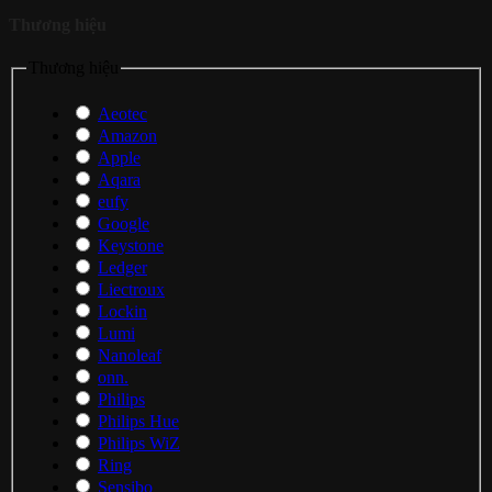
Thương hiệu
Thương hiệu
Aeotec
Amazon
Apple
Aqara
eufy
Google
Keystone
Ledger
Liectroux
Lockin
Lumi
Nanoleaf
onn.
Philips
Philips Hue
Philips WiZ
Ring
Sensibo