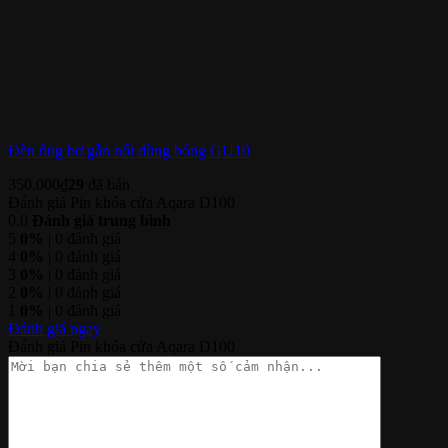
Đèn ống bơ gắn nổi dùng bóng GU10
350.000
₫
29
đã bán
Đánh giá Pin khóa cửa Aqara D100
0.0
Đánh giá trung bình
5
0%
| 0 đánh giá
4
0%
| 0 đánh giá
3
0%
| 0 đánh giá
2
0%
| 0 đánh giá
1
0%
| 0 đánh giá
Đánh giá ngay
Đánh giá Pin khóa cửa Aqara D100