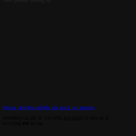
Khung viền đèn sưởi lắp trần thạch cao Yeelight
450.000
₫
Giá gốc là: 450.000₫.
410.000
₫
Giá hiện tại là:
410.000₫.
496
đã bán