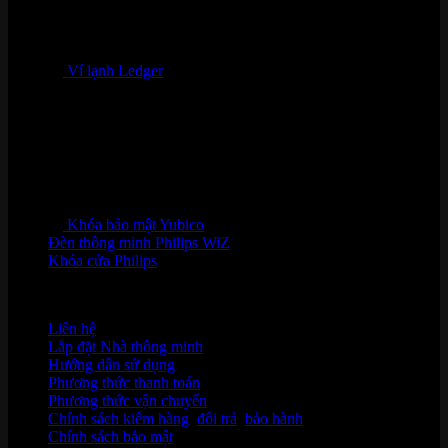
Ví lạnh Ledger
Khóa bảo mật Yubico
Đèn thông minh Philips WiZ
Khóa cửa Philips
HỖ TRỢ KHÁCH HÀNG
Liên hệ
Lắp đặt Nhà thông minh
Hướng dẫn sử dụng
Phương thức thanh toán
Phương thức vận chuyển
Chính sách kiểm hàng
,
đổi trả
,
bảo hành
Chính sách bảo mật