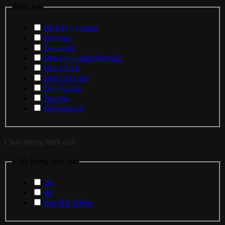
Phân loại
Bộ KIT / Combo
Đèn bàn
Đèn Bulb
Đèn Downlight/Âm trần
Đèn GU10
Đèn LED dây
Đèn ốp trần
Đèn thả
Đèn trang trí
Chất lượng hình ảnh
Chất lượng hình ảnh
2K
4K
Full HD 1080p