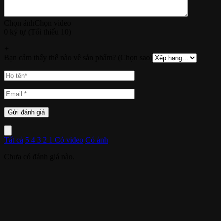
Chọn ảnh
Chọn video
0 ký tự (Tối thiểu 10)
+
Bạn cảm thấy thế nào về sản phẩm? (Chọn sao)
Tất cả
5
4
3
2
1
Có video
Có ảnh
Chưa có đánh giá nào.