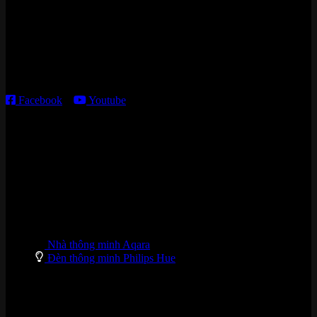
Kho giao HCM
:
179 Nguyễn Cư Trinh, P. Cầu Ông Lãnh, TP. HCM
Thời gian làm việc:
T2 – T6: 8h30 – 12h00; 13h30 – 18h00
T7 – CN: 8h30 – 12h00; 13h30 – 16h00
Facebook
–
Youtube
DANH MỤC SẢN PHẨM
Nhà thông minh Aqara
Đèn thông minh Philips Hue