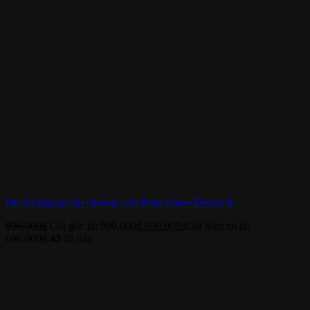
Pin dự phòng cho chuông cửa Ring Video Doorbell
890.000
₫
Giá gốc là: 890.000₫.
690.000
₫
Giá hiện tại là:
690.000₫.
43
đã bán