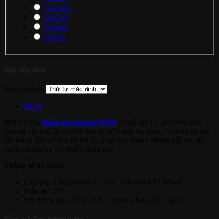
Vconnex
VinCSS
Yeelight
Yubico
Sắp xếp theo
Sắp xếp theo
Mô tả
PIN zin của
khóa cửa Aqara D100
có thể sạc lại, tiết kiệm thời
gian và chi phí, đồng thời duy trì hiệu suất ổn định. Thiết kế dễ lắp
đặt mang đến sự tiện lợi tối đa, giúp bạn nhanh chóng tiếp tục sử
dụng mà không tốn nhiều công sức.
Thông số kỹ thuật:
Loại pin: Lithium-ion (Li-ion), 2480mAh/17,85Wh
Điện áp: 3V
Sạc thông qua cổng USB-C (không bao gồm cáp)
Sản phẩm tương tự