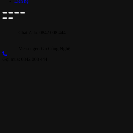
Liên hệ
Chat Zalo: 0842 008 444
Messenger: Gu Công Nghệ
Gọi mua: 0842 008 444