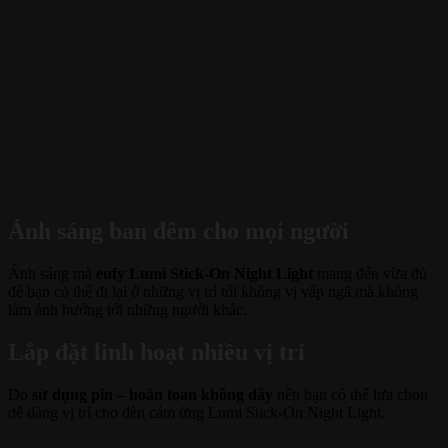
Ánh sáng ban đêm cho mọi người
Ánh sáng mà
eufy Lumi Stick-On Night Light
mang đến vừa đủ
để bạn có thể đi lại ở những vị trí tối không vị vấp ngã mà không
làm ảnh hướng tới những người khác.
Lắp đặt linh hoạt nhiều vị trí
Do
sử dụng pin – hoàn toàn không dây
nên bạn có thể lựa chọn
dễ dàng vị trí cho đèn cảm ứng Lumi Stick-On Night Light.