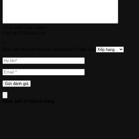
Chọn ảnh
Chọn video
0 ký tự (Tối thiểu 10)
+
Bạn cảm thấy thế nào về sản phẩm? (Chọn sao)
Hình ảnh từ khách hàng