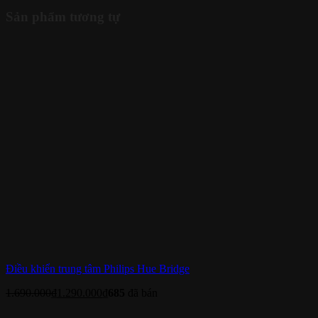
Sản phẩm tương tự
Điều khiển trung tâm Philips Hue Bridge
1.690.000
₫
1.290.000
₫
685
đã bán