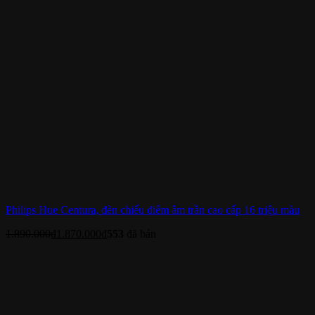
Philips Hue Centura, đèn chiếu điểm âm trần cao cấp 16 triệu màu
1.890.000
₫
1.870.000
₫
553
đã bán