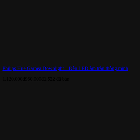
Philips Hue Garnea Downlight – Đèn LED âm trần thông minh
1.120.000
₫
950.000
₫
1.522
đã bán