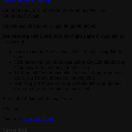
5
trên 5 dựa trên
2
đánh giá
420.000
₫
Giá gốc là: 420.000₫.
390.000
₫
Giá hiện tại là:
390.000₫.
47
đã bán
Khuyến mại kết thúc sau
1
ngày
00
giờ
00
phút
00
Đèn cảm ứng eufy Lumi Stick-On Night Light
sử dụng tiện lợi
cho gia đình.
Dùng 3 viên pin AAA, công suất 0.1W chiếu sáng đến 365
ngày
Kích thước nhỏ gọn, hoàn toàn không dây. Lắp đặt dễ dàng
bằng băng dính 2 mặt hoặc ốc vít có sẵn
Tự động bật đèn khi phát hiện có chuyển động trong bóng
tối, tắt sau 15s nếu không còn chuyển động
Ánh sáng lý tưởng cho những vị trí cần đèn sáng mờ như
trong phòng ngủ, tủ quần áo, nhà vệ sinh…
Bảo hành 12 tháng chính hãng Anker.
Hết hàng
Danh mục:
Đèn thông minh
Tương thích