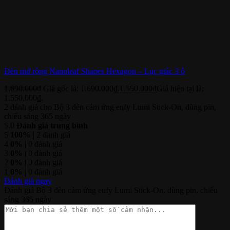
Đèn mở rộng Nanoleaf Shapes Hexagon – Lục giác 3 ô
1.690.000
₫
Giá gốc là: 1.690.000₫.
1.550.000
₫
Giá hiện tại là:
1.550.000₫.
2 đánh giá cho
Bộ 3 đèn cảm ứng eufy Lumi Stick-On, dùng pin,
chiếu sáng 365 ngày
5.0
Đánh giá trung bình
5
100%
| 2 đánh giá
4
0%
| 0 đánh giá
3
0%
| 0 đánh giá
2
0%
| 0 đánh giá
1
0%
| 0 đánh giá
Đánh giá ngay
Đánh giá Bộ 3 đèn cảm ứng eufy Lumi Stick-On, dùng pin, chiếu
sáng 365 ngày