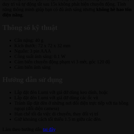
duy trì và tự động tắt sau 15s không phát hiện chuyển động. Tính
năng thông minh giúp bạn có đủ ánh sáng nhưng
không hề hao tốn
điện năng
.
Thông số kỹ thuật
Cân nặng: 40 g
Kích thước: 72 x 72 x 32 mm
Nguồn: 3 pin AAA
Công suất ánh sáng: 0.1 W
Cảm biến chuyển động phạm vi 3 mét, góc 120 độ
Cảm biến ánh sáng
Hướng dẫn sử dụng
Lắp đặt đèn Lumi với giá đỡ dùng keo dính, hoặc
Lắp đặt đèn Lumi với giá đỡ dùng các ốc vít
Tránh lắp đặt đèn ở những nơi đối diện trực tiếp với tia hồng
ngoại (đối diện camera)
Hạn chế tối đa việc di chuyển, thay đổi vị trí
Giữ khoảng cách tối thiểu 1.5 m giữa các đèn.
Làm theo hướng dẫn
tại đây
.