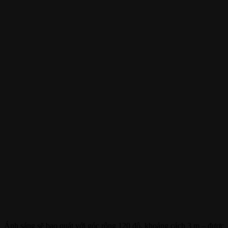
Ánh sáng sẽ bao quát với góc rộng 120 độ, khoảng cách 3 m – được