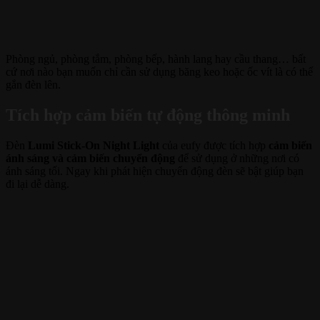
Phòng ngủ, phòng tắm, phòng bếp, hành lang hay cầu thang… bất
cứ nơi nào bạn muốn chỉ cần sử dụng băng keo hoặc ốc vít là có thể
gắn đèn lên.
Tích hợp cảm biến tự động thông minh
Đèn
Lumi Stick-On Night Light
của eufy được tích hợp
cảm biến
ánh sáng và cảm biến chuyển động
để sử dụng ở những nơi có
ánh sáng tối. Ngay khi phát hiện chuyển động đèn sẽ bật giúp bạn
đi lại dễ dàng.