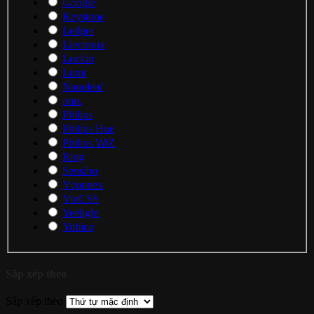
Google
Keystone
Ledger
Liectroux
Lockin
Lumi
Nanoleaf
onn.
Philips
Philips Hue
Philips WiZ
Ring
Sensibo
Vconnex
VinCSS
Yeelight
Yubico
Sắp xếp theo
Sắp xếp theo