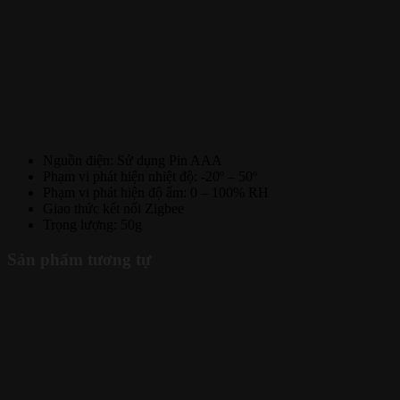
Nguồn điện: Sử dụng Pin AAA
Phạm vi phát hiện nhiệt độ: -20º – 50º
Phạm vi phát hiện độ ẩm: 0 – 100% RH
Giao thức kết nối Zigbee
Trọng lượng: 50g
Sản phẩm tương tự