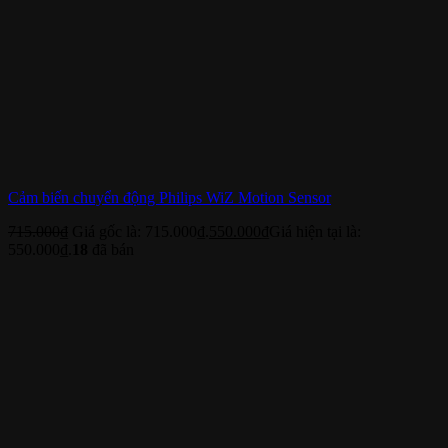
Cảm biến chuyển động Philips WiZ Motion Sensor
715.000
₫
Giá gốc là: 715.000₫.
550.000
₫
Giá hiện tại là:
550.000₫.
18
đã bán