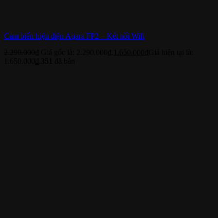
Cảm biến hiện diện Aqara FP2 – Kết nối Wifi
2.290.000
₫
Giá gốc là: 2.290.000₫.
1.650.000
₫
Giá hiện tại là:
1.650.000₫.
351
đã bán