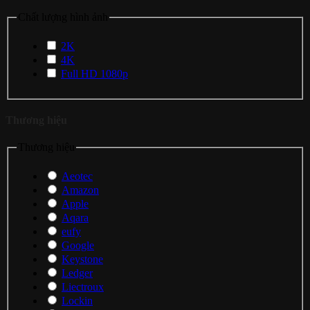
Chất lượng hình ảnh
2K
4K
Full HD 1080p
Thương hiệu
Thương hiệu
Aeotec
Amazon
Apple
Aqara
eufy
Google
Keystone
Ledger
Liectroux
Lockin