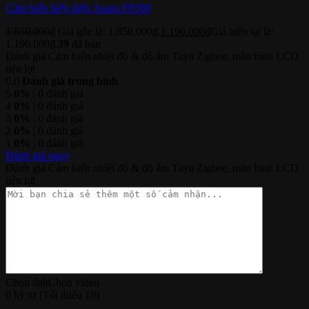
Cảm biến hiện diện Aqara FP300
1.850.000
₫
Giá gốc là: 1.850.000₫.
1.190.000
₫
Giá hiện tại là:
1.190.000₫.
39
đã bán
Đánh giá Cảm biến nhiệt độ & độ ẩm Tuya Zigbee, màn hình LCD
tiện lợi
0.0
Đánh giá trung bình
5
0%
| 0 đánh giá
4
0%
| 0 đánh giá
3
0%
| 0 đánh giá
2
0%
| 0 đánh giá
1
0%
| 0 đánh giá
Đánh giá ngay
Đánh giá Cảm biến nhiệt độ & độ ẩm Tuya Zigbee, màn hình LCD
tiện lợi
Chọn ảnh
Chọn video
0 ký tự (Tối thiểu 10)