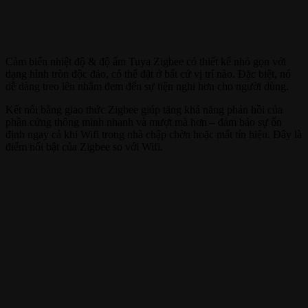
Cảm biến nhiệt độ & độ ẩm Tuya Zigbee có thiết kế nhỏ gọn với
dạng hình tròn độc đáo, có thể đặt ở bất cứ vị trí nào. Đặc biệt, nó
dễ dàng treo lên nhằm đem đến sự tiện nghi hơn cho người dùng.
Kết nối bằng giao thức Zigbee giúp tăng khả năng phản hồi của
phần cứng thông minh nhanh và mượt mà hơn – đảm bảo sự ổn
định ngay cả khi Wifi trong nhà chập chờn hoặc mất tín hiệu. Đây là
điểm nổi bật của Zigbee so với Wifi.