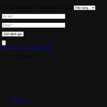
+
Bạn cảm thấy thế nào về sản phẩm? (Chọn sao)
Tất cả
5
4
3
2
1
Có video
Có ảnh
Chưa có đánh giá nào.
Chat Zalo