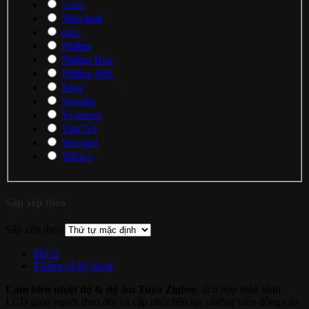
Lumi
Nanoleaf
onn.
Philips
Philips Hue
Philips WiZ
Ring
Sensibo
Vconnex
VinCSS
Yeelight
Yubico
Sắp xếp theo
Sắp xếp theo
Mô tả
Thông số kỹ thuật
Cảm biến nhiệt độ & độ ẩm Tuya Zigbee
, tích hợp màn hình
LCD giúp người theo dõi và cập nhật liên tục những biến động của