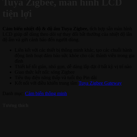
Tuya Zigbee, màn hình LCD
tiện lợi
Cảm biến nhiệt độ & độ ẩm Tuya Zigbee,
tích hợp sẵn màn hình
LCD giúp dễ dàng theo dõi sự thay đổi bất thường của nhiệt độ lẫn
độ ẩm và gửi cảnh báo đến người dùng.
Liên kết với các thiết bị thông minh khác, tạo các chuỗi hành
động linh hoạt đảm bảo sức khỏe cho các thành viên trong gia
đình
Thiết kế tối giản, nhỏ gọn, dễ dàng lắp đặt ở bất kỳ vị trí nào
Giao thức kết nối: sóng Zigbee
Tiêu thụ điện năng thấp và tuổi thọ Pin dài
Kết nối với điều khiển trung tâm
Tuya Zigbee Gateway
Danh mục:
Cảm biến thông minh
Tương thích