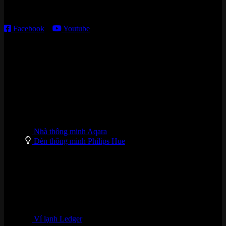
T2 – T6: 8h30 – 12h00; 13h30 – 18h00
T7 – CN: 8h30 – 12h00; 13h30 – 16h00
Facebook
–
Youtube
DANH MỤC SẢN PHẨM
Nhà thông minh Aqara
Đèn thông minh Philips Hue
Ví lạnh Ledger