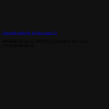
Cảm biến nhiệt độ, độ ẩm Aqara T1
490.000
₫
Giá gốc là: 490.000₫.
370.000
₫
Giá hiện tại là:
370.000₫.
369
đã bán