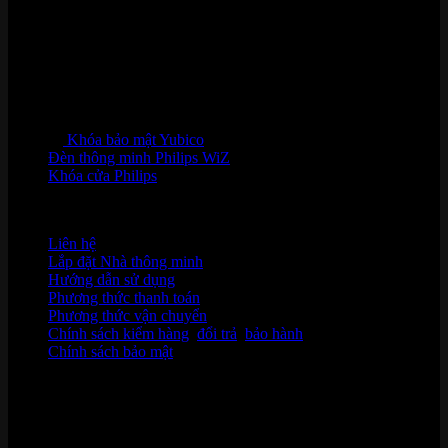
Khóa bảo mật Yubico
Đèn thông minh Philips WiZ
Khóa cửa Philips
HỖ TRỢ KHÁCH HÀNG
Liên hệ
Lắp đặt Nhà thông minh
Hướng dẫn sử dụng
Phương thức thanh toán
Phương thức vận chuyển
Chính sách kiểm hàng
,
đổi trả
,
bảo hành
Chính sách bảo mật