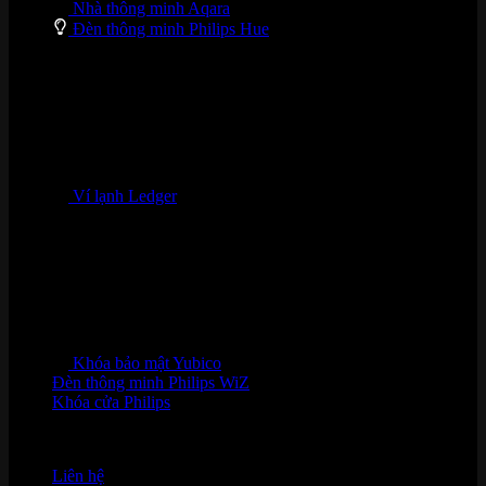
Nhà thông minh Aqara
Đèn thông minh Philips Hue
Ví lạnh Ledger
Khóa bảo mật Yubico
Đèn thông minh Philips WiZ
Khóa cửa Philips
HỖ TRỢ KHÁCH HÀNG
Liên hệ