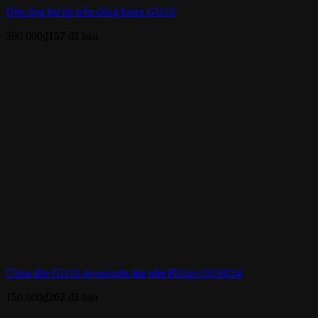
Đèn ống bơ ốp trần dùng bóng GU10
390.000
₫
157
đã bán
Chóa đèn GU10 downlight âm trần Philips QBS024
150.000
₫
202
đã bán