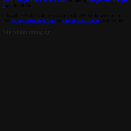
gen 2
,
Google Wifi bản mới 2020
và thiết bị
Google Nest Wifi gen
2
giá 300.000đ.
Củ nguồn với chân cắm tròn DC điện áp 24V sử dụng cho màn
hình
Google Nest Hub Max
và
Google Nest Audio
giá 450.000đ.
Sản phẩm tương tự