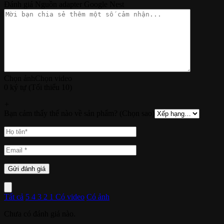
Đánh giá Nguồn adapter Google Nest
Chọn ảnh
Chọn video
0 ký tự (Tối thiểu 10)
+
Bạn cảm thấy thế nào về sản phẩm? (Chọn sao)
Tất cả
5
4
3
2
1
Có video
Có ảnh
Chưa có đánh giá nào.