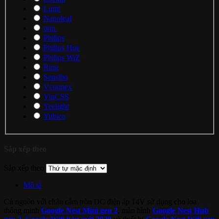
Lumi
Nanoleaf
onn.
Philips
Philips Hue
Philips WiZ
Ring
Sensibo
Vconnex
VinCSS
Yeelight
Yubico
Sắp xếp theo
Sắp xếp theo
Mô tả
Củ nguồn với chân cắm tròn DC điện áp 14V sử dụng cho loa
thông minh
Google Nest Mini gen 2
, màn hình
Google Nest Hub