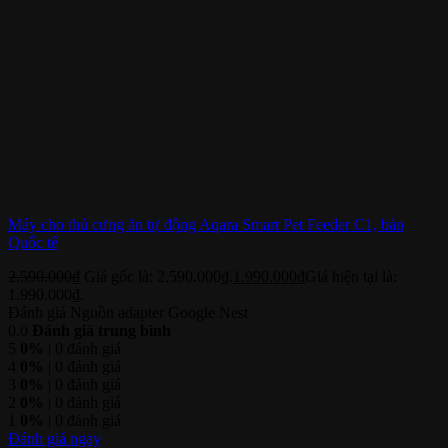
Máy cho thú cưng ăn tự động Aqara Smart Pet Feeder C1, bản
Quốc tế
2.590.000
₫
Giá gốc là: 2.590.000₫.
1.990.000
₫
Giá hiện tại là:
1.990.000₫.
Đánh giá Nguồn adapter Google Nest
0.0
Đánh giá trung bình
5
0%
| 0 đánh giá
4
0%
| 0 đánh giá
3
0%
| 0 đánh giá
2
0%
| 0 đánh giá
1
0%
| 0 đánh giá
Đánh giá ngay