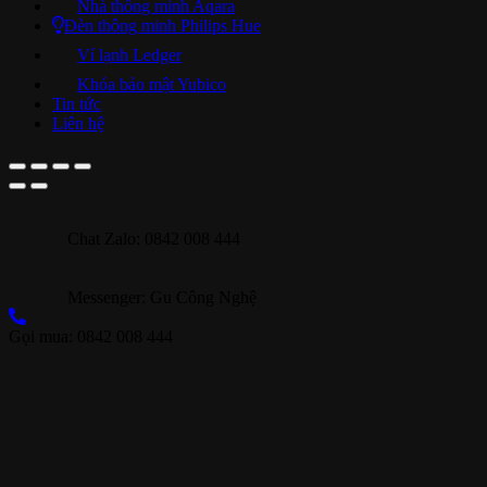
Nhà thông minh Aqara
Đèn thông minh Philips Hue
Ví lạnh Ledger
Khóa bảo mật Yubico
Tin tức
Liên hệ
Chat Zalo: 0842 008 444
Messenger: Gu Công Nghệ
Gọi mua: 0842 008 444