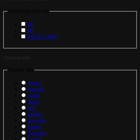
Chất lượng hình ảnh
2K
4K
Full HD 1080p
Thương hiệu
Thương hiệu
Aeotec
Amazon
Apple
Aqara
eufy
Google
Keystone
Ledger
Liectroux
Lockin