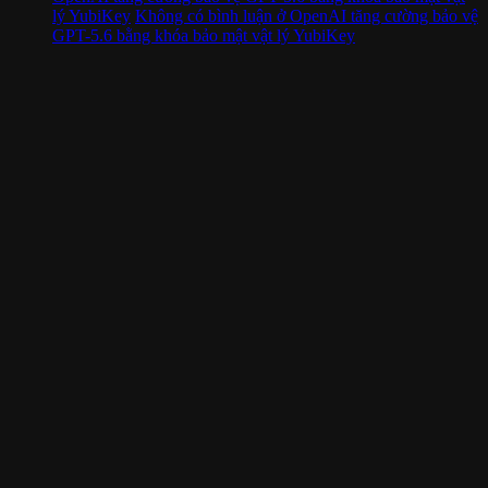
lý YubiKey
Không có bình luận
ở OpenAI tăng cường bảo vệ
GPT-5.6 bằng khóa bảo mật vật lý YubiKey