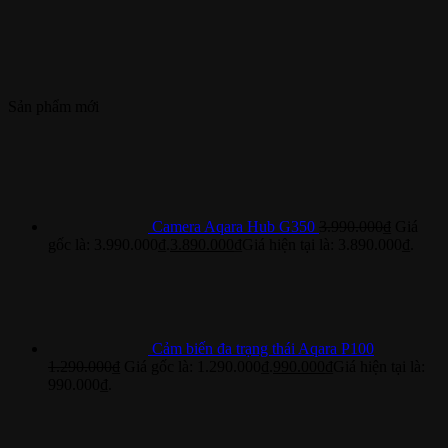
Sản phẩm mới
Camera Aqara Hub G350
3.990.000
₫
Giá
gốc là: 3.990.000₫.
3.890.000
₫
Giá hiện tại là: 3.890.000₫.
Cảm biến đa trạng thái Aqara P100
1.290.000
₫
Giá gốc là: 1.290.000₫.
990.000
₫
Giá hiện tại là:
990.000₫.