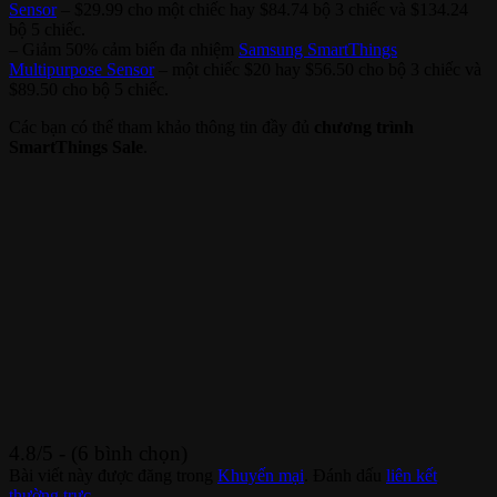
Sensor
– $29.99 cho một chiếc hay $84.74 bộ 3 chiếc và $134.24
bộ 5 chiếc.
– Giảm 50% cảm biến đa nhiệm
Samsung SmartThings
Multipurpose Sensor
– một chiếc $20 hay $56.50 cho bộ 3 chiếc và
$89.50 cho bộ 5 chiếc.
Các bạn có thể tham khảo thông tin đầy đủ
chương trình
SmartThings Sale
.
4.8/5 - (6 bình chọn)
Bài viết này được đăng trong
Khuyến mại
. Đánh dấu
liên kết
thường trực
.