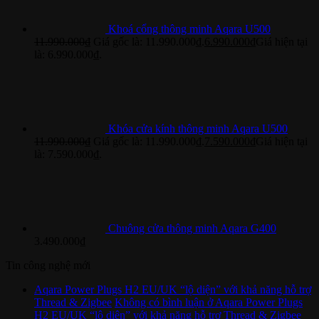
Khoá cổng thông minh Aqara U500
11.990.000
₫
Giá gốc là: 11.990.000₫.
6.990.000
₫
Giá hiện tại
là: 6.990.000₫.
Khóa cửa kính thông minh Aqara U500
11.990.000
₫
Giá gốc là: 11.990.000₫.
7.590.000
₫
Giá hiện tại
là: 7.590.000₫.
Chuông cửa thông minh Aqara G400
3.490.000
₫
Tin công nghệ mới
Aqara Power Plugs H2 EU/UK “lộ diện” với khả năng hỗ trợ
Thread & Zigbee
Không có bình luận
ở Aqara Power Plugs
H2 EU/UK “lộ diện” với khả năng hỗ trợ Thread & Zigbee