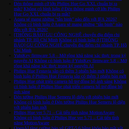
Đèn thông minh cỡ lớn Philips Hue Go XXL chuẩn bị ra
mắt?
Không có bình luận
ở Đèn thông minh cỡ lớn Philips
Hue Go XXL chuẩn bị ra mắt?
Aqara sẽ mang những “tân binh” nào đến với IFA 2026?
Không có bình luận
ở Aqara sẽ mang những “tân binh” nào
đến với IFA 2026?
[THÔNG BÁO] GU CÔNG NGHỆ chuyển địa điểm chi
nhánh TP. Hồ Chí Minh
Không có bình luận
ở [THÔNG
BÁO] GU CÔNG NGHỆ chuyển địa điểm chi nhánh TP. Hồ
Chí Minh
YubiKey firmware 5.8 – Mở rộng khả năng xác thực trong kỷ
nguyên AI
Không có bình luận
ở YubiKey firmware 5.8 – Mở
rộng khả năng xác thực trong kỷ nguyên AI
Philips Hue Festavia sắp có thêm 3 phiên bản mới
Không có
bình luận
ở Philips Hue Festavia sắp có thêm 3 phiên bản mới
Philips Hue phát triển camera hỗ trợ đồng bộ ánh sáng
Không
có bình luận
ở Philips Hue phát triển camera hỗ trợ đồng bộ
ánh sáng
Đèn tường Philips Hue Semeru lộ diện với phiên bản mới
Không có bình luận
ở Đèn tường Philips Hue Semeru lộ diện
với phiên bản mới
Philips Hue ver 5.71 – Cải tiến tính năng MotionAware
Không có bình luận
ở Philips Hue ver 5.71 – Cải tiến tính
năng MotionAware
OpenAI tăng cường bảo vệ GPT-5.6 bằng khóa bảo mật vật