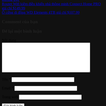
Router Wifi kiêm điều khiển nhà thông minh Connect Home PRO
giá chỉ $149.99
Ổ cứng di động WD Elements 4TB giá chỉ $107.99
Comment của bạn
Để lại một bình luận
Nội dung
Tên
*
Email
*
Trang web