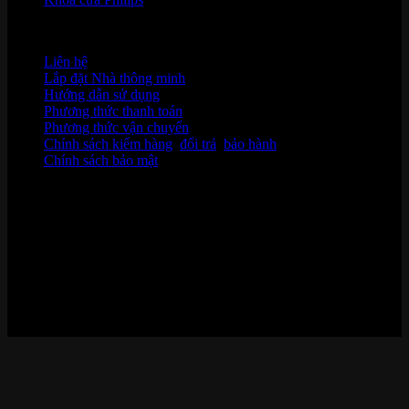
HỖ TRỢ KHÁCH HÀNG
Liên hệ
Lắp đặt Nhà thông minh
Hướng dẫn sử dụng
Phương thức thanh toán
Phương thức vận chuyển
Chính sách kiểm hàng
,
đổi trả
,
bảo hành
Chính sách bảo mật