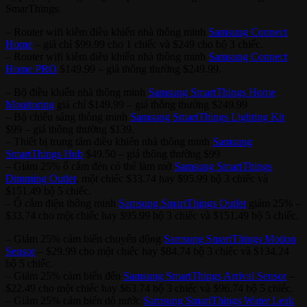
SmarThings:
– Router wifi kiêm điều khiển nhà thông minh
Samsung Connect
Home
– giá chỉ $99.99 cho 1 chiếc và $249 cho bộ 3 chiếc.
– Router wifi kiêm điều khiển nhà thông minh
Samsung Connect
Home PRO
$149.99 – giá thông thường $249.99.
– Bộ điều khiển nhà thông minh
Samsung SmartThings Home
Monitoring
giá chỉ $149.99 – giá thông thường $249.99
– Bộ chiếu sáng thông minh
Samsung SmartThings Lighting Kit
$99 – giá thông thường $139.
– Thiết bị trung tâm điều khiển nhà thông minh
Samsung
SmartThings Hub
$49.50 – giá thông thường $99
– Giảm 25% ổ cắm đèn có thể làm mờ
Samsung SmartThings
Dimming Outlet
, một chiếc $33.74 hay $95.99 bộ 3 chiếc và
$151.49 bộ 5 chiếc.
– Ổ cắm điện thông minh
Samsung SmartThings Outlet
giảm 25% –
$33.74 cho một chiếc hay $95.99 bộ 3 chiếc và $151.49 bộ 5 chiếc.
– Giảm 25% cảm biến chuyển động
Samsung SmartThings Motion
Sensor
– $29.99 cho một chiếc hay $84.74 bộ 3 chiếc và $134.24
bộ 5 chiếc.
– Giảm 25% cảm biến đến
Samsung SmartThings Arrival Sensor
–
$22.49 cho một chiếc hay $63.74 bộ 3 chiếc và $96.74 bộ 5 chiếc.
– Giảm 25% cảm biến dò nước
Samsung SmartThings Water Leak