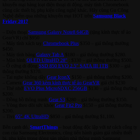
khuyến mại hàng loạt điện thoại di động, máy tính Chromebook
cùng các thiết bị, phụ kiện công nghệ khác. Hãy cùng Gu Công
Nghệ điểm qua những khuyến mại HOT trên
Samsung Black
Friday 2017
:
– Điện thoại
Samsung Galaxy Note8 64GB
(tặng kính thực tế ảo
GearVR) chỉ $950
– Máy tính xách tay
Chromebook Plus
$350 – giá thông thường
$450.
– Máy tính bảng
Galaxy Tab A
$180 – giá thông thường $280.
– Màn hình
QLED UltraHD 28″
: $330 – giá thông thường $500.
– Ổ cứng di động
SSD 850 EVO 2.5″ SATA III 1TB
$300 – giá
thông thường $370.
– Tai nghe không dây
Gear IconX
$150 – giá thông thường $200.
– Camera
Gear 360 kèm kính thực tế ảo GearVR
giá chỉ $230
– Thẻ nhớ
EVO Plus MicroSDXC 256GB
$130 – giá thông thường
$200.
– Đồng hồ thông minh
Gear S3
$280 – giá thông thường $350.
– Vòng theo dõi sức khỏe
Gear Fit2 Pro
$150 – giá thông thường
$200.
– Tivi
65″ 4K UltraHD
$850 – giá thông thường $1,100.
Bên cạnh đó,
SmartThings
– hoạt động độc lập với tư cách công ty
con của Samsung Electronics, cũng tiến hành giảm giá nhiều thiết
bị, phụ kiện trong dòng sản phẩm nhà thông minh Samsung