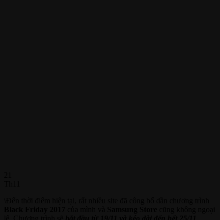
21
Th11
\Đến thời điểm hiện tại, rất nhiều site đã công bố dần chương trình
Black Friday 2017
của mình và
Samsung Store
cũng không ngoại
lệ. Chương trình sẽ
bắt đầu từ 19/11 và kéo dài đến hết 25/11
,