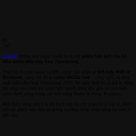
02
Th7
Google
dường như đang chuẩn bị ra mắt
phiên bản mới của bộ
điều khiển điều hòa Nest Thermostat
.
Thiết bị có code name GJQ8U được xác nhận sẽ
tích hợp Wifi và
Bluetooth
, cùng với đó là
radar 60GHz Soli
– công nghệ đã từng
xuất hiện trên Nest Thermostat 2020. Nó giúp thiết bị có thể tự động
bật sáng màn hình khi phát hiện người dùng đến gần và cảm biến
radar được dùng trong các tính năng Home & Away Routines.
Một điểm đáng chú ý là tân binh này có một nhãn FCC vật lý, khác
với các phiên bản điện tử thông thường, được khắc bằng tia laser ở
mặt sau.