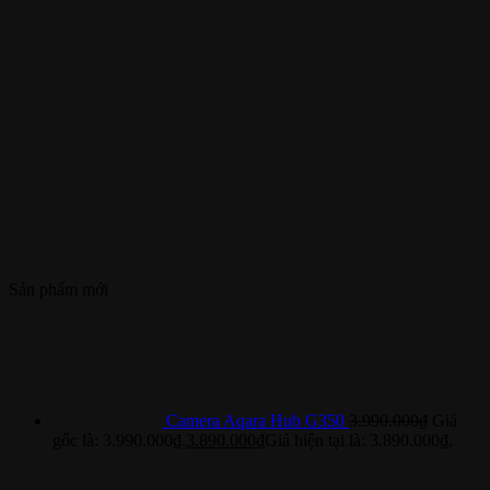
Sản phẩm mới
Camera Aqara Hub G350
3.990.000
₫
Giá
gốc là: 3.990.000₫.
3.890.000
₫
Giá hiện tại là: 3.890.000₫.