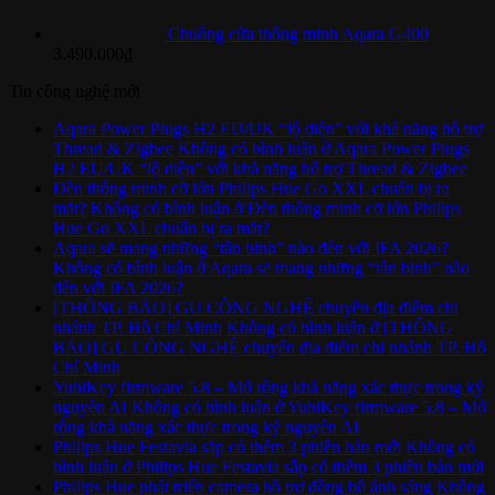
Chuông cửa thông minh Aqara G400
3.490.000
₫
Tin công nghệ mới
Aqara Power Plugs H2 EU/UK “lộ diện” với khả năng hỗ trợ
Thread & Zigbee
Không có bình luận
ở Aqara Power Plugs
H2 EU/UK “lộ diện” với khả năng hỗ trợ Thread & Zigbee
Đèn thông minh cỡ lớn Philips Hue Go XXL chuẩn bị ra
mắt?
Không có bình luận
ở Đèn thông minh cỡ lớn Philips
Hue Go XXL chuẩn bị ra mắt?
Aqara sẽ mang những “tân binh” nào đến với IFA 2026?
Không có bình luận
ở Aqara sẽ mang những “tân binh” nào
đến với IFA 2026?
[THÔNG BÁO] GU CÔNG NGHỆ chuyển địa điểm chi
nhánh TP. Hồ Chí Minh
Không có bình luận
ở [THÔNG
BÁO] GU CÔNG NGHỆ chuyển địa điểm chi nhánh TP. Hồ
Chí Minh
YubiKey firmware 5.8 – Mở rộng khả năng xác thực trong kỷ
nguyên AI
Không có bình luận
ở YubiKey firmware 5.8 – Mở
rộng khả năng xác thực trong kỷ nguyên AI
Philips Hue Festavia sắp có thêm 3 phiên bản mới
Không có
bình luận
ở Philips Hue Festavia sắp có thêm 3 phiên bản mới
Philips Hue phát triển camera hỗ trợ đồng bộ ánh sáng
Không