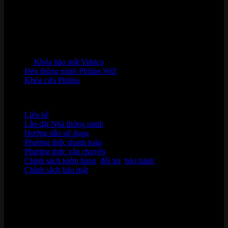
Khóa bảo mật Yubico
Đèn thông minh Philips WiZ
Khóa cửa Philips
HỖ TRỢ KHÁCH HÀNG
Liên hệ
Lắp đặt Nhà thông minh
Hướng dẫn sử dụng
Phương thức thanh toán
Phương thức vận chuyển
Chính sách kiểm hàng
,
đổi trả
,
bảo hành
Chính sách bảo mật