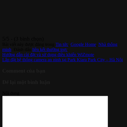
5/5 - (3 bình chọn)
Bài viết này được đăng trong
Tin tức
,
Google Home
,
Nhà thông
minh
. Đánh dấu
liên kết thường trực
.
Hướng dẫn cài đặt và sử dụng điều khiển WiZmote
Lắp đặt hệ thống camera an ninh tại Park Kiara Park City – Hà Nội
Comment của bạn
Để lại một bình luận
Nội dung