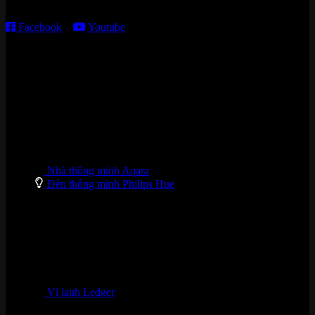
T7 – CN: 8h30 – 12h00; 13h30 – 16h00
Facebook
–
Youtube
DANH MỤC SẢN PHẨM
Nhà thông minh Aqara
Đèn thông minh Philips Hue
Ví lạnh Ledger