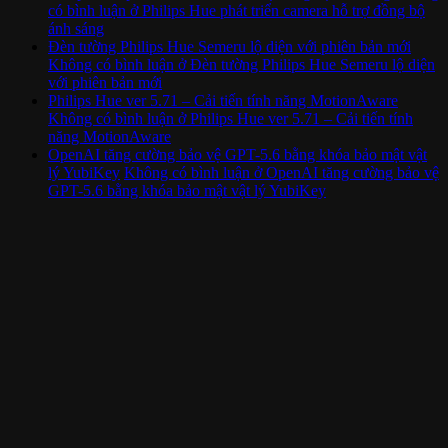
có bình luận
ở Philips Hue phát triển camera hỗ trợ đồng bộ
ánh sáng
Đèn tường Philips Hue Semeru lộ diện với phiên bản mới
Không có bình luận
ở Đèn tường Philips Hue Semeru lộ diện
với phiên bản mới
Philips Hue ver 5.71 – Cải tiến tính năng MotionAware
Không có bình luận
ở Philips Hue ver 5.71 – Cải tiến tính
năng MotionAware
OpenAI tăng cường bảo vệ GPT-5.6 bằng khóa bảo mật vật
lý YubiKey
Không có bình luận
ở OpenAI tăng cường bảo vệ
GPT-5.6 bằng khóa bảo mật vật lý YubiKey