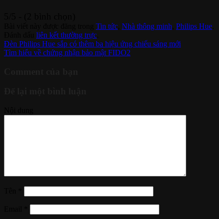
5/5 - (2 bình chọn)
Bài viết này được đăng trong
Tin tức
,
Nhà thông minh
,
Philips Hue
.
Đánh dấu
liên kết thường trực
.
Đèn Philips Hue sắp có thêm ba hiệu ứng chiếu sáng mới
Tìm hiểu về chứng nhận bảo mật FIDO2
Comment của bạn
Để lại một bình luận
Nội dung
Tên
*
Email
*