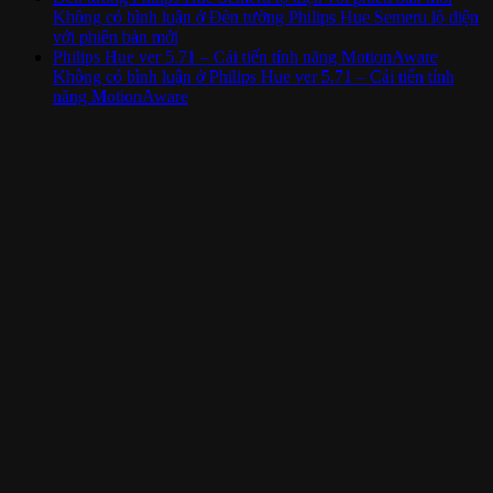
Không có bình luận
ở Đèn tường Philips Hue Semeru lộ diện
với phiên bản mới
Philips Hue ver 5.71 – Cải tiến tính năng MotionAware
Không có bình luận
ở Philips Hue ver 5.71 – Cải tiến tính
năng MotionAware