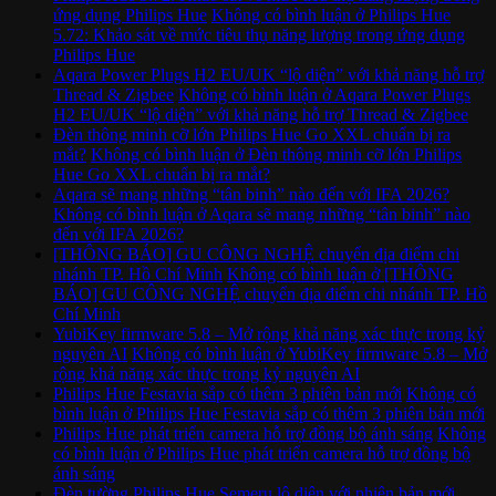
ứng dụng Philips Hue
Không có bình luận
ở Philips Hue
5.72: Khảo sát về mức tiêu thụ năng lượng trong ứng dụng
Philips Hue
Aqara Power Plugs H2 EU/UK “lộ diện” với khả năng hỗ trợ
Thread & Zigbee
Không có bình luận
ở Aqara Power Plugs
H2 EU/UK “lộ diện” với khả năng hỗ trợ Thread & Zigbee
Đèn thông minh cỡ lớn Philips Hue Go XXL chuẩn bị ra
mắt?
Không có bình luận
ở Đèn thông minh cỡ lớn Philips
Hue Go XXL chuẩn bị ra mắt?
Aqara sẽ mang những “tân binh” nào đến với IFA 2026?
Không có bình luận
ở Aqara sẽ mang những “tân binh” nào
đến với IFA 2026?
[THÔNG BÁO] GU CÔNG NGHỆ chuyển địa điểm chi
nhánh TP. Hồ Chí Minh
Không có bình luận
ở [THÔNG
BÁO] GU CÔNG NGHỆ chuyển địa điểm chi nhánh TP. Hồ
Chí Minh
YubiKey firmware 5.8 – Mở rộng khả năng xác thực trong kỷ
nguyên AI
Không có bình luận
ở YubiKey firmware 5.8 – Mở
rộng khả năng xác thực trong kỷ nguyên AI
Philips Hue Festavia sắp có thêm 3 phiên bản mới
Không có
bình luận
ở Philips Hue Festavia sắp có thêm 3 phiên bản mới
Philips Hue phát triển camera hỗ trợ đồng bộ ánh sáng
Không
có bình luận
ở Philips Hue phát triển camera hỗ trợ đồng bộ
ánh sáng
Đèn tường Philips Hue Semeru lộ diện với phiên bản mới