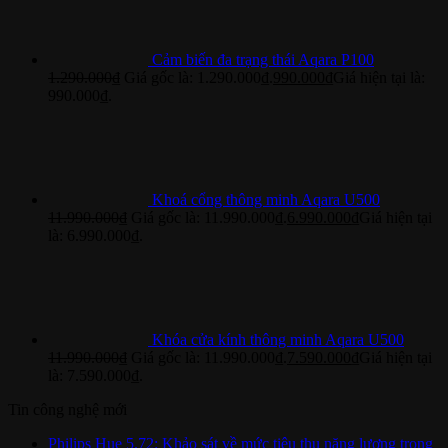
Cảm biến đa trạng thái Aqara P100
1.290.000
₫
Giá gốc là: 1.290.000₫.
990.000
₫
Giá hiện tại là:
990.000₫.
Khoá cổng thông minh Aqara U500
11.990.000
₫
Giá gốc là: 11.990.000₫.
6.990.000
₫
Giá hiện tại
là: 6.990.000₫.
Khóa cửa kính thông minh Aqara U500
11.990.000
₫
Giá gốc là: 11.990.000₫.
7.590.000
₫
Giá hiện tại
là: 7.590.000₫.
Tin công nghệ mới
Philips Hue 5.72: Khảo sát về mức tiêu thụ năng lượng trong