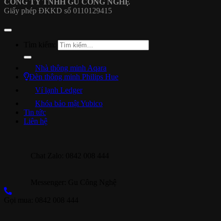
CÔNG TY TNHH GU CÔNG NGHỆ
Giấy phép ĐKKD số 0110129415
Tìm kiếm:
Nhà thông minh Aqara
Đèn thông minh Philips Hue
Ví lạnh Ledger
Khóa bảo mật Yubico
Tin tức
Liên hệ
Chat Zalo: 0842 008 444
Messenger: Gu Công Nghệ
Gọi mua: 0842 008 444