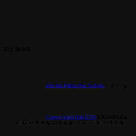
Sản phẩm mới
Đèn bàn Philips Hue Twilight
6.940.000
₫
Camera Aqara Hub G350
3.990.000
₫
Giá
gốc là: 3.990.000₫.
3.890.000
₫
Giá hiện tại là: 3.890.000₫.