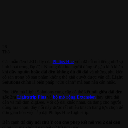
26
Th8
Các mẫu đèn LED dây của
Philips Hue
vốn đã rất nổi tiếng nhờ sự
linh hoạt trong lắp đặt. Nhưng đôi lúc người dùng sẽ gặp khó khăn
khi
dây nguồn hoặc dải đèn không đủ độ dài
và những phụ kiện
có sẵn trong bộ sản phẩm không thể giải quyết được vấn đề.
Light
Solutions
chính là biện pháp “cứu cánh” mà bạn nên cân nhắc.
Phụ kiện mà Light Solutions cung cấp có thể
kết nối giữa dải đèn
gốc 2m
Lightstrip Plus
và
bộ mở rộng Extension
hay giữa dải
đèn và mô-đun ZigBee. Với độ dài khác nhau, đa dạng cho người
dùng lựa chọn, dây nối này được rất nhiều khách hàng lựa chọn để
đơn giản hóa việc lắp đặt Philips Hue Lightstrip.
Bên cạnh đó
dây nối chữ Y còn cho phép kết nối với 2 dải đèn
cùng lúc mà không gặp bất cứ trở ngại nào.