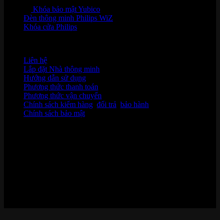
Khóa bảo mật Yubico
Đèn thông minh Philips WiZ
Khóa cửa Philips
HỖ TRỢ KHÁCH HÀNG
Liên hệ
Lắp đặt Nhà thông minh
Hướng dẫn sử dụng
Phương thức thanh toán
Phương thức vận chuyển
Chính sách kiểm hàng
,
đổi trả
,
bảo hành
Chính sách bảo mật