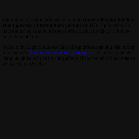
Light Solutions cũng hứa hẹn về một
bộ chuyển đổi giúp dải đèn
Hue Lighstrip v3 tương thích với bản v4
. Đây là giải pháp cần
thiết khi mà bạn muốn mở rộng những Lightstrip đã cũ và không
muốn lãng phí nó.
Ngoài ra thì Light Solutions cũng đã kịp thời ra mắt phụ kiện tương
ứng cho mẫu
Philips Hue Gradient Ambiance
– dải đèn có thể phát
cùng lúc nhiều màu và nó cũng sở hữu chân cắm khác hoàn toàn so
với các mẫu trước đây.