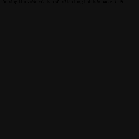
ắn rằng khu vườn của bạn sẽ trở lên lung linh hơn bao giờ hết.