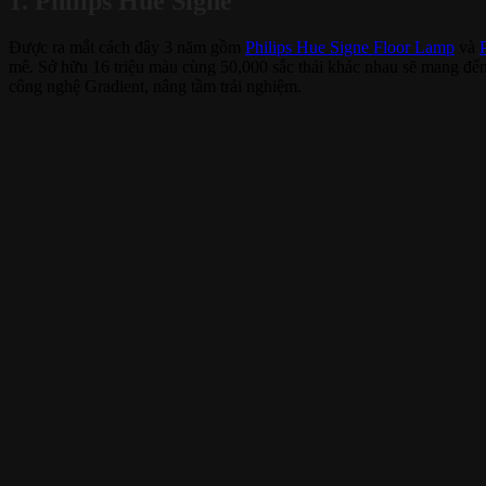
1. Philips Hue Signe
Được ra mắt cách đây 3 năm gồm
Philips Hue Signe Floor Lamp
và
mê. Sở hữu 16 triệu màu cùng 50,000 sắc thái khác nhau sẽ mang đến
công nghệ Gradient, nâng tầm trải nghiệm.