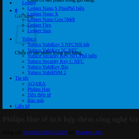
Ledger
Ledger Nano S Plus
0
Ledger Nano X
Giỏ hàng
Ledger Nano Gen 5
Ledger Flex
Ledger Stax
Yubico
Yubico YubiKey 5 NFC
Yubico YubiKey 5C NFC
Chưa có sản phẩm trong giỏ hàng.
Yubico Security Key NFC
Yubico Security Key C NFC
Yubico YubiKey Bio
Yubico YubiHSM 2
Tin tức
AQARA
Philips Hue
Tiền điện tử
Bảo mật
Liên hệ
Philips Hue sẽ tích hợp thêm công nghệ Gra
Đăng vào
06/08/2021
19/07/2025
bởi
Phương Linh