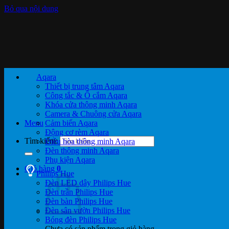
Bỏ qua nội dung
Aqara
Thiết bị trung tâm Aqara
Công tắc & Ổ cắm Aqara
Khóa cửa thông minh Aqara
Camera & Chuông cửa Aqara
Menu
Cảm biến Aqara
Động cơ rèm Aqara
Tìm kiếm:
Điều hòa thông minh Aqara
Đèn thông minh Aqara
Phụ kiện Aqara
Giỏ hàng
0
Philips Hue
Đèn LED dây Philips Hue
Đèn trần Philips Hue
Đèn bàn Philips Hue
Đèn sân vườn Philips Hue
Bóng đèn Philips Hue
Chưa có sản phẩm trong giỏ hàng.