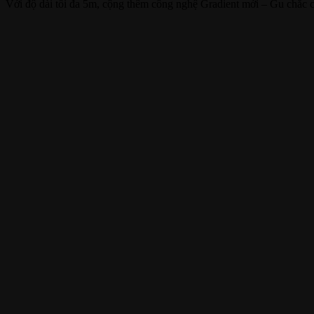
Với độ dài tối đa 5m, cộng thêm công nghệ Gradient mới – Gu chắc ch