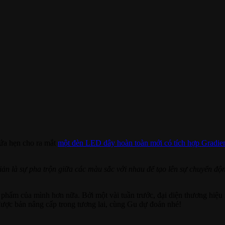
hứa hẹn cho ra mắt
một đèn LED dây hoàn toàn mới có tích hợp Gradie
ản là sự pha trộn giữa các màu sắc với nhau để tạo lên sự chuyển độn
phẩm của mình hơn nữa. Bởi một vài tuần trước, đại diện thương hiệu n
ược bản nâng cấp trong tương lai, cùng Gu dự đoán nhé!