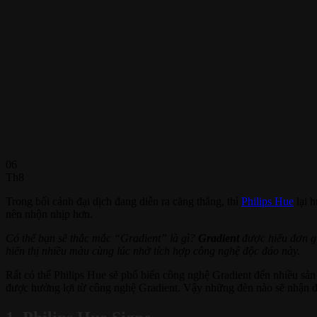
06
Th8
Trong bối cảnh đại dịch đang diễn ra căng thẳng, thì
Philips Hue
lại 
nên nhộn nhịp hơn.
Có thể bạn sẽ thắc mắc “Gradient” là gì?
Gradient
được hiểu đơn gi
hiển thị nhiều màu cùng lúc nhờ tích hợp công nghệ độc đáo này.
Rất có thể Philips Hue sẽ phổ biến công nghệ Gradient đến nhiều sản 
được hưởng lợi từ công nghệ Gradient. Vậy những đèn nào sẽ nhận đ