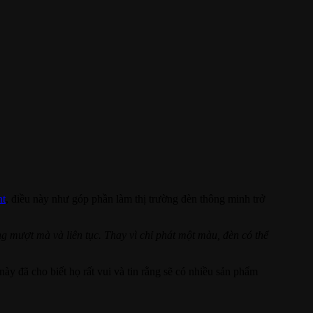
nt
, điều này như góp phần làm thị trường đèn thông minh trở
g mượt mà và liên tục. Thay vì chỉ phát một màu, đèn có thể
ày đã cho biết họ rất vui và tin rằng sẽ có nhiều sản phẩm