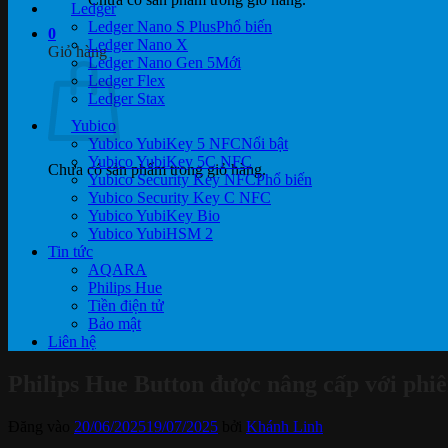
Ledger
Ledger Nano S Plus
0
Ledger Nano X
Giỏ hàng
Ledger Nano Gen 5
Ledger Flex
Ledger Stax
Yubico
Yubico YubiKey 5 NFC
Yubico YubiKey 5C NFC
Chưa có sản phẩm trong giỏ hàng.
Yubico Security Key NFC
Yubico Security Key C NFC
Yubico YubiKey Bio
Yubico YubiHSM 2
Tin tức
AQARA
Philips Hue
Tiền điện tử
Bảo mật
Liên hệ
Philips Hue Button được nâng cấp với phi
Đăng vào
20/06/2025
19/07/2025
bởi
Khánh Linh