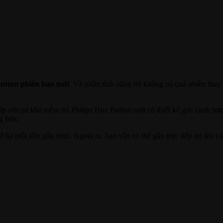
utton phiên bản mới
. Về phần tính năng thì không có quá nhiều thay
p silicon khá mềm thì Philips Hue Button mới có thiết kế góc cạnh hơ
g hơn.
 lại một tấm gắn mini. Ngoài ra, bạn vẫn có thể gắn trực tiếp nó lên các