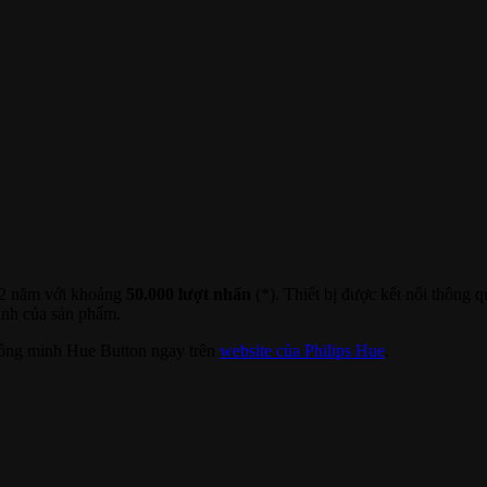
 2 năm với khoảng
50.000 lượt nhấn
(*). Thiết bị được kết nối thông 
minh của sản phẩm.
thông minh Hue Button ngay trên
website của Philips Hue
.