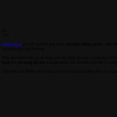
20
Th6
Philips Hue
gây bất ngờ khi giới thiệu
nút bấm thông minh – Hue B
với đông đảo người dùng.
Nếu như phiên bản cũ có dạng nút vặn được bo tròn và bao bọc bởi lớ
kính 4,5 cm cùng độ dày 1.3 cm
khiến cho nút bấm mới lớn và mỏn
Tân binh nhà Philips Hue cũng sẽ loại bỏ tấm gắn tường lớn và chỉ giữ