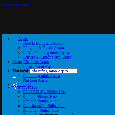
Bỏ qua nội dung
Aqara
Thiết bị trung tâm Aqara
Công tắc & Ổ cắm Aqara
Khóa cửa thông minh Aqara
Camera & Chuông cửa Aqara
Menu
Cảm biến Aqara
Động cơ rèm Aqara
Tìm kiếm:
Điều hòa thông minh Aqara
Đèn thông minh Aqara
Phụ kiện Aqara
Giỏ hàng
0
Philips Hue
Đèn LED dây Philips Hue
Đèn trần Philips Hue
Đèn bàn Philips Hue
Đèn sân vườn Philips Hue
Bóng đèn Philips Hue
Chưa có sản phẩm trong giỏ hàng.