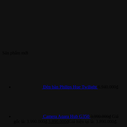
Sản phẩm mới
Đèn bàn Philips Hue Twilight
6.940.000
₫
Camera Aqara Hub G350
3.990.000
₫
Giá
gốc là: 3.990.000₫.
3.890.000
₫
Giá hiện tại là: 3.890.000₫.