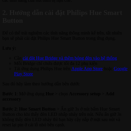
các tính năng của nút bấm bị hạn chế.
2. Hướng dẫn cài đặt Philips Hue Smart
Button
Để có thể trải nghiệm các tính năng thông minh kể trên, tất nhiên
bạn sẽ phải cài đặt Philips Hue Smart Button trong ứng dụng.
Lưu ý:
Cần
cài đặt Hue Bridge và thêm bóng đèn vào hệ thống
Mỗi Bridge chỉ chứa được tối đa 12 phụ kiện
Tải ứng dụng Philips Hue trên
Apple App Store
hoặc
Google
Play Store
Sau đó hãy làm theo hướng dẫn bên dưới:
Bước 1
: Mở ứng dụng
Hue
> chọn
Accessory setup
>
Add
accessory
Bước 2
:
Hue Smart Button
> Ấn giữ 3s ở nút bấm Hue Smart
Button cho khi thấy đèn LED nhấp nháy trên nút. Nếu ấn giữ 3s
không thấy đèn LED nháy thì bạn hãy cậy nắp ở mặt sau nút và
reset lại pin ở cái lỗ nhỏ bên cạnh.