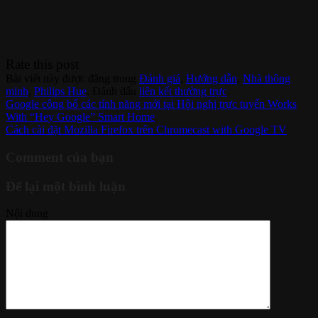
Rate this post
Bài viết này được đăng trong
Đánh giá
,
Hướng dẫn
,
Nhà thông
minh
,
Philips Hue
. Đánh dấu
liên kết thường trực
.
Google công bố các tính năng mới tại Hội nghị trực tuyến Works
With “Hey Google” Smart Home
Cách cài đặt Mozilla Firefox trên Chromecast with Google TV
Comment của bạn
Để lại một bình luận
Nội dung