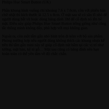
Philips Hue Smart Button (UK)
Phần khung hình vuông chỉ khoảng 7.6 x 7.6cm, còn với phiên bản
chữ nhật thì kích thước là 12.5 x 8cm. Ở mặt sau sẽ có sẵn lỗ nhỏ để
người dùng bắt vít hoặc dùng băng dính 3M để cố định nó lên bề
mặt. Điều này giúp Philips Hue Smart Button trông giống như công
tắc thông minh không dây, phù hợp với mọi không gian.
Ngoài ra, còn một tấm gắn nhỏ hình tròn đi kèm với bộ sản phẩm.
Phòng trường hợp nếu người dùng không thích các khung nhựa kể
trên thì tấm gắn mini này sẽ giúp cố định nút bấm tại các vị trí như
tường, mặt bàn, kệ tủ gỗ… Mặt sau cũng có băng dính nên hạn
hoàn toàn có thể yên tâm về độ chắc chắn.