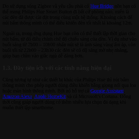
Do sử dụng sóng Zigbee và yêu cầu phải có
Hue Bridge
nên bạn có
thể mang Philips Hue Smart Button đi bất cứ phòng nào, miễn là
các đèn đã được cài đặt trong cùng một hệ thống. Khoảng cách để
nút bấm thông minh có thể điều khiển đèn tốt nhất là khoảng 12m.
Ngoài ra, trong ứng dụng Hue bạn còn có thể thiết lập thời gian cho
nút bấm, từ đó điều chỉnh chế độ chiếu sáng của đèn. Ví dụ như vào
buổi sáng từ 7h00 – 10h00 nhấn nút sẽ là ánh sáng vàng ấm áp, còn
buổi tối từ 22h00 – 23h30 các đèn sẽ có độ sáng mờ nhẹ nhàng,
giúp bạn chìm vào giấc ngủ dễ dàng hơn.
1.3. Đầy tiện ích với các tính năng hiện đại
Cũng tương tự như các thiết bị khác của Philips Hue thì nút bấm
thông minh cho phép người dùng điều khiển bằng giọng nói qua loa
hoặc màn hình thông minh. Bởi nó hỗ trợ cả
Google Assistant
,
Amazon Alexa
,
Apple HomeKit
và cả Microsoft’s Cortana. Đồng
thời cũng giúp người dùng có thêm nhiều lựa chọn đa dạng khi
muốn thiết lập smarthome.