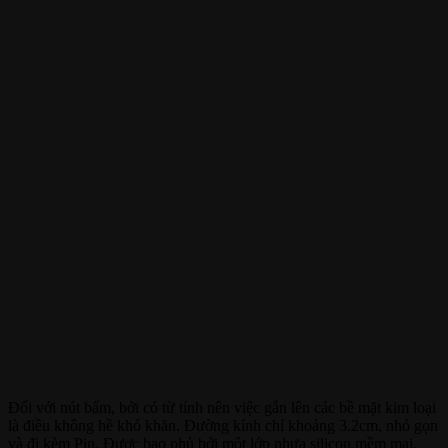
Đối với nút bấm, bởi có từ tính nên việc gắn lên các bề mặt kim loại
là điều không hề khó khăn. Đường kính chỉ khoảng 3.2cm, nhỏ gọn
và đi kèm Pin. Được bao phủ bởi một lớp nhựa silicon mềm mại,