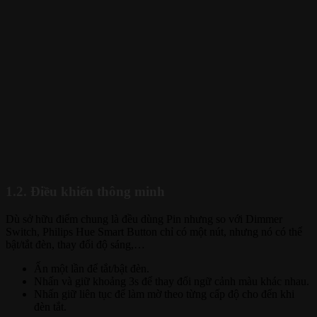
1.2. Điều khiển thông minh
Dù sở hữu điểm chung là đều dùng Pin nhưng so với Dimmer
Switch, Philips Hue Smart Button chỉ có một nút, nhưng nó có thể
bật/tắt đèn, thay đổi độ sáng,…
Ấn một lần để tắt/bật đèn.
Nhấn và giữ khoảng 3s để thay đổi ngữ cảnh màu khác nhau.
Nhấn giữ liên tục để làm mờ theo từng cấp độ cho đến khi
đèn tắt.