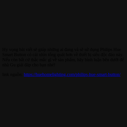
Hy vọng bài viết sẽ giúp những ai đang và sẽ sử dụng Philips Hue
Smart Button có cái nhìn tổng quát hơn về thiết bị siêu độc đáo này.
Nếu còn bất cứ thắc mắc gì về sản phẩm, hãy bình luận bên dưới để
nhà Gu giải đáp cho bạn nhé!
link nguồn:
https://huehomelighting.com/philips-hue-smart-button/