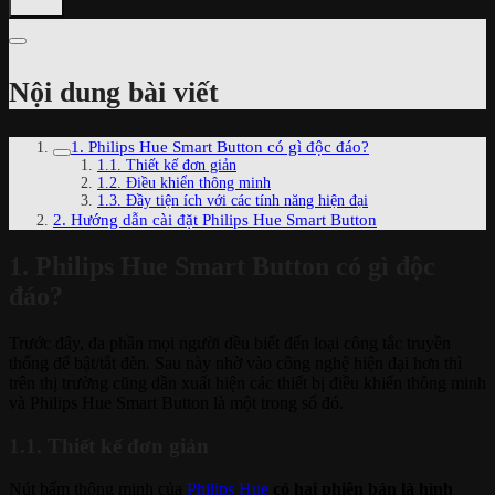
Nội dung bài viết
1. Philips Hue Smart Button có gì độc đáo?
1.1. Thiết kế đơn giản
1.2. Điều khiển thông minh
1.3. Đầy tiện ích với các tính năng hiện đại
2. Hướng dẫn cài đặt Philips Hue Smart Button
1. Philips Hue Smart Button có gì độc
đáo?
Trước đây, đa phần mọi người đều biết đến loại công tắc truyền
thống để bật/tắt đèn. Sau này nhờ vào công nghệ hiện đại hơn thì
trên thị trường cũng dần xuất hiện các thiết bị điều khiển thông minh
và Philips Hue Smart Button là một trong số đó.
1.1. Thiết kế đơn giản
Nút bấm thông minh của
Philips Hue
có hai phiên bản là hình