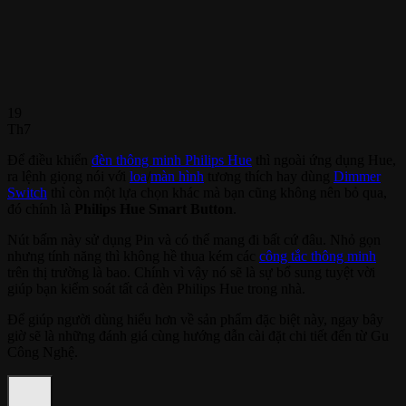
19
Th7
Để điều khiển
đèn thông minh Philips Hue
thì ngoài ứng dụng Hue,
ra lệnh giọng nói với
loa
/
màn hình
tương thích hay dùng
Dimmer
Switch
thì còn một lựa chọn khác mà bạn cũng không nên bỏ qua,
đó chính là
Philips Hue Smart Button
.
Nút bấm này sử dụng Pin và có thể mang đi bất cứ đâu. Nhỏ gọn
nhưng tính năng thì không hề thua kém các
công tắc thông minh
trên thị trường là bao. Chính vì vậy nó sẽ là sự bổ sung tuyệt vời
giúp bạn kiểm soát tất cả đèn Philips Hue trong nhà.
Để giúp người dùng hiểu hơn về sản phẩm đặc biệt này, ngay bây
giờ sẽ là những đánh giá cùng hướng dẫn cài đặt chi tiết đến từ Gu
Công Nghệ.