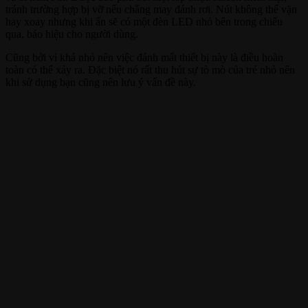
tránh trường hợp bị vỡ nếu chẳng may đánh rơi. Nút không thể vặn
hay xoay nhưng khi ấn sẽ có một đèn LED nhỏ bên trong chiếu
qua, báo hiệu cho người dùng.
Cũng bởi vì khá nhỏ nên việc đánh mất thiết bị này là điều hoàn
toàn có thể xảy ra. Đặc biệt nó rất thu hút sự tò mò của trẻ nhỏ nên
khi sử dụng bạn cũng nên lưu ý vấn đề này.