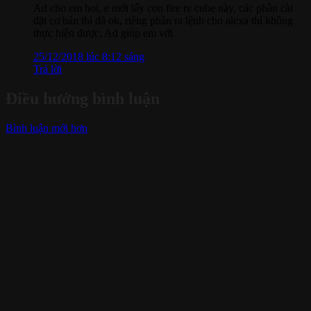
Ad cho em hoi, e mới lấy con fire tv cube này, các phần cài
đặt cơ bản thì đã ok, riêng phần ra lệnh cho alexa thì không
thực hiện được, Ad giúp em với
25/12/2018 lúc 8:12 sáng
Trả lời
Điều hướng bình luận
Bình luận mới hơn