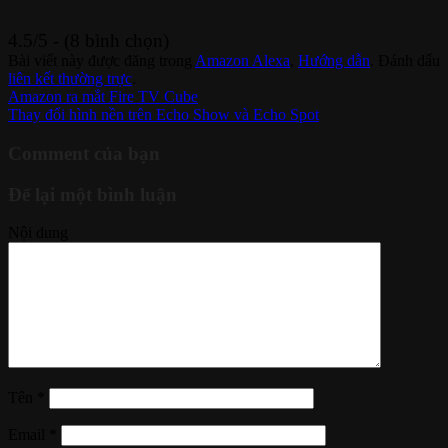
4.5/5 - (8 bình chọn)
Bài viết này được đăng trong
Amazon Alexa
,
Hướng dẫn
. Đánh dấu
liên kết thường trực
.
Amazon ra mắt Fire TV Cube
Thay đổi hình nền trên Echo Show và Echo Spot
Comment của bạn
Để lại một bình luận
Nội dung
Tên
*
Email
*