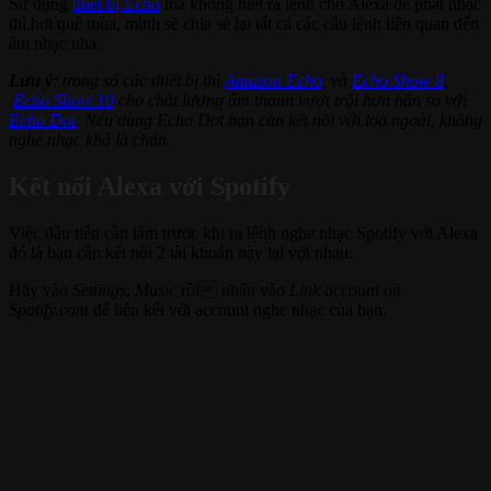
Sử dụng
thiết bị Echo
mà không biết ra lệnh cho Alexa để phát nhạc
thì hơi quê mùa, mình sẽ chia sẻ lại tất cả các câu lệnh liên quan đến
âm nhạc nha.
Lưu ý
: trong số các thiết bị thì
Amazon Echo
, và
Echo Show 8
,
Echo Show 10
cho chất lượng âm thanh vượt trội hơn hẳn so với
Echo Dot
. Nếu dùng Echo Dot bạn cần kết nối với loa ngoài, không
nghe nhạc khá là chán.
Kết nối Alexa với Spotify
Việc đầu tiên cần làm trước khi ra lệnh nghe nhạc Spotify với Alexa
đó là bạn cần kết nối 2 tài khoản này lại với nhau.
Hãy vào
Settings
,
Music
rồi nhấn vào
Link account on
Spotify.com
để liên kết với account nghe nhạc của bạn.