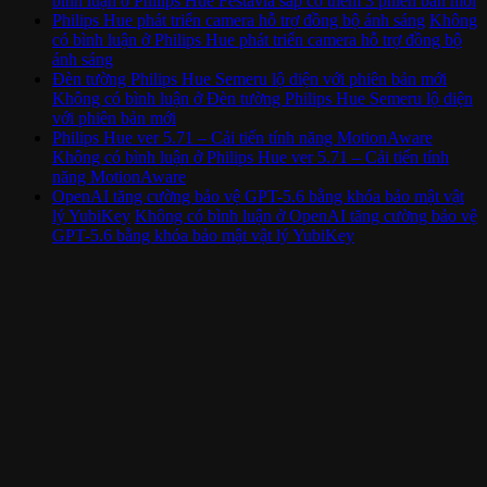
bình luận
ở Philips Hue Festavia sắp có thêm 3 phiên bản mới
Philips Hue phát triển camera hỗ trợ đồng bộ ánh sáng
Không
có bình luận
ở Philips Hue phát triển camera hỗ trợ đồng bộ
ánh sáng
Đèn tường Philips Hue Semeru lộ diện với phiên bản mới
Không có bình luận
ở Đèn tường Philips Hue Semeru lộ diện
với phiên bản mới
Philips Hue ver 5.71 – Cải tiến tính năng MotionAware
Không có bình luận
ở Philips Hue ver 5.71 – Cải tiến tính
năng MotionAware
OpenAI tăng cường bảo vệ GPT-5.6 bằng khóa bảo mật vật
lý YubiKey
Không có bình luận
ở OpenAI tăng cường bảo vệ
GPT-5.6 bằng khóa bảo mật vật lý YubiKey