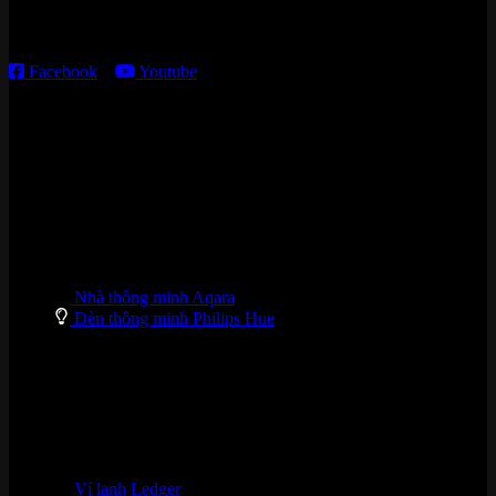
T2 – T6: 8h30 – 12h00; 13h30 – 18h00
T7 – CN: 8h30 – 12h00; 13h30 – 16h00
Facebook
–
Youtube
DANH MỤC SẢN PHẨM
Nhà thông minh Aqara
Đèn thông minh Philips Hue
Ví lạnh Ledger