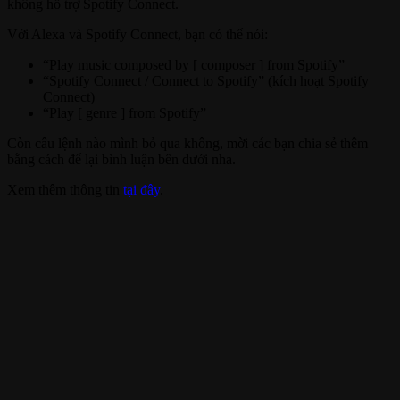
không hỗ trợ Spotify Connect.
Với Alexa và Spotify Connect, bạn có thể nói:
“Play music composed by [ composer ] from Spotify”
“Spotify Connect / Connect to Spotify” (kích hoạt Spotify
Connect)
“Play [ genre ] from Spotify”
Còn câu lệnh nào mình bỏ qua không, mời các bạn chia sẻ thêm
bằng cách để lại bình luận bên dưới nha.
Xem thêm thông tin
tại đây
.