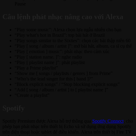
Pause
Câu lệnh phát nhạc nâng cao với Alexa
“Play some music”: Alexa chọn lựa ngẫu nhiên cho bạn
“Play what’s hot in Brazil”: top bài hát ở Brazil
“Play songs similar to the Sixties”: chọn các bài thập niên 60
“Play [ song / album / artist ]”: mở bài hát, album, ca sĩ cụ thể
“Play [ emotion ] music”: phát nhạc theo cảm xúc
“Play [ station name. ]”: nghe radio
“Play [ playlist name ]”: phát playlist
“Play a Prime playlist”
“Show me [ songs / playlists / genres ] from Prime”
“Who’s the lead singer for this [ band ]?”
“Block explicit songs” / “Stop blocking explicit songs”
“Add [ song / album / artist ] to [ playlist name ]”
“Create a playlist”
Spotify
Spotify Premium được Alexa hỗ trợ thông qua
Spotify Connect
, cho
phép bạn phát nhạc trên thiết bị Echo và sử dụng ứng dụng Spotify
trên điện thoại hoặc tablet để điều khiển. Alexa trên thiết bị Fire TV