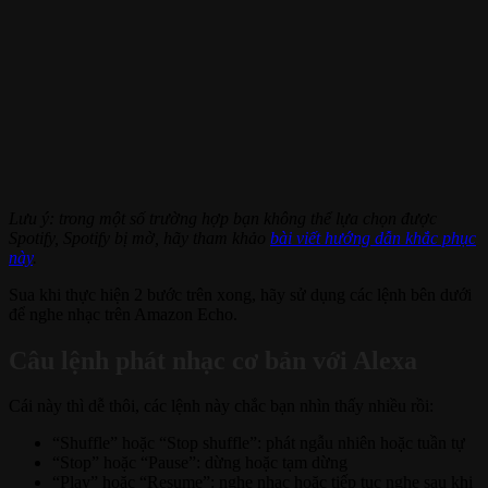
Lưu ý: trong một số trường hợp bạn không thể lựa chọn được
Spotify, Spotify bị mờ, hãy tham khảo
bài viết hướng dẫn khắc phục
này
.
Sua khi thực hiện 2 bước trên xong, hãy sử dụng các lệnh bên dưới
để nghe nhạc trên Amazon Echo.
Câu lệnh phát nhạc cơ bản với Alexa
Cái này thì dễ thôi, các lệnh này chắc bạn nhìn thấy nhiều rồi:
“Shuffle” hoặc “Stop shuffle”: phát ngẫu nhiên hoặc tuần tự
“Stop” hoặc “Pause”: dừng hoặc tạm dừng
“Play” hoặc “Resume”: nghe nhạc hoặc tiếp tục nghe sau khi