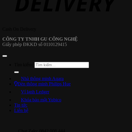
Cash On Delivery
CÔNG TY TNHH GU CÔNG NGHỆ
Giấy phép ĐKKD số 0110129415
Tìm kiếm:
Nhà thông minh Aqara
Đèn thông minh Philips Hue
Ví lạnh Ledger
Khóa bảo mật Yubico
Tin tức
Liên hệ
Chat Zalo: 0842 008 444