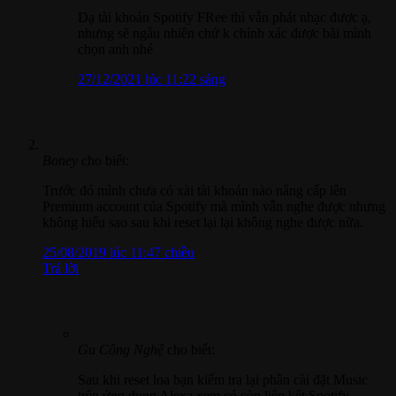
Dạ tài khoản Spotify FRee thì vẫn phát nhạc được ạ,
nhưng sẽ ngẫu nhiên chứ k chính xác được bài mình
chọn anh nhé
27/12/2021 lúc 11:22 sáng
Boney
cho biết:
Trước đó mình chưa có xài tài khoản nào nâng cấp lên
Premium account của Spotify mà mình vẫn nghe được nhưng
không hiểu sao sau khi reset lại lại không nghe được nữa.
25/08/2019 lúc 11:47 chiều
Trả lời
Gu Công Nghệ
cho biết:
Sau khi reset loa bạn kiểm tra lại phần cài đặt Music
trên ứng dụng Alexa xem có còn liên kết Spotify