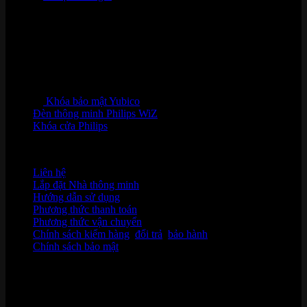
Khóa bảo mật Yubico
Đèn thông minh Philips WiZ
Khóa cửa Philips
HỖ TRỢ KHÁCH HÀNG
Liên hệ
Lắp đặt Nhà thông minh
Hướng dẫn sử dụng
Phương thức thanh toán
Phương thức vận chuyển
Chính sách kiểm hàng
,
đổi trả
,
bảo hành
Chính sách bảo mật