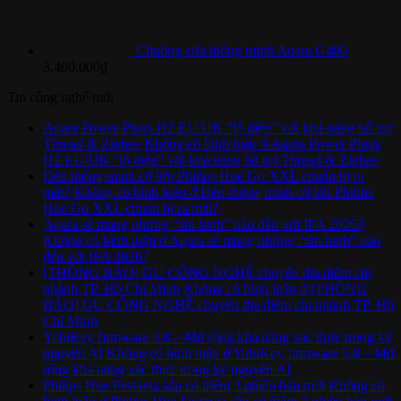
Chuông cửa thông minh Aqara G400
3.490.000
₫
Tin công nghệ mới
Aqara Power Plugs H2 EU/UK “lộ diện” với khả năng hỗ trợ
Thread & Zigbee
Không có bình luận
ở Aqara Power Plugs
H2 EU/UK “lộ diện” với khả năng hỗ trợ Thread & Zigbee
Đèn thông minh cỡ lớn Philips Hue Go XXL chuẩn bị ra
mắt?
Không có bình luận
ở Đèn thông minh cỡ lớn Philips
Hue Go XXL chuẩn bị ra mắt?
Aqara sẽ mang những “tân binh” nào đến với IFA 2026?
Không có bình luận
ở Aqara sẽ mang những “tân binh” nào
đến với IFA 2026?
[THÔNG BÁO] GU CÔNG NGHỆ chuyển địa điểm chi
nhánh TP. Hồ Chí Minh
Không có bình luận
ở [THÔNG
BÁO] GU CÔNG NGHỆ chuyển địa điểm chi nhánh TP. Hồ
Chí Minh
YubiKey firmware 5.8 – Mở rộng khả năng xác thực trong kỷ
nguyên AI
Không có bình luận
ở YubiKey firmware 5.8 – Mở
rộng khả năng xác thực trong kỷ nguyên AI
Philips Hue Festavia sắp có thêm 3 phiên bản mới
Không có