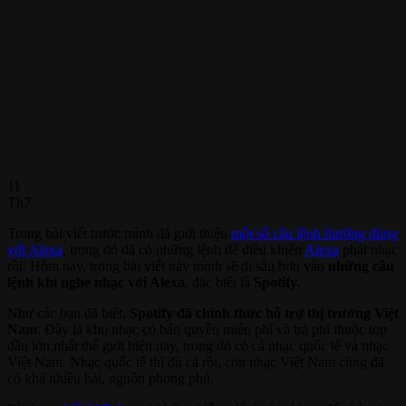
11
Th7
Trong bài viết trước mình đã giới thiệu
một số câu lệnh thường dùng
với Alexa
, trong đó đã có những lệnh để điều khiển
Alexa
phát nhạc
rồi. Hôm nay, trong bài viết này mình sẽ đi sâu hơn vào
những câu
lệnh khi nghe nhạc với Alexa
, đặc biệt là
Spotify.
Như các bạn đã biết,
Spotify đã chính thức hỗ trợ thị trường Việt
Nam
. Đây là kho nhạc có bản quyền miễn phí và trả phí thuộc top
đầu lớn nhất thế giới hiện nay, trong đó có cả nhạc quốc tế và nhạc
Việt Nam. Nhạc quốc tế thì đủ cả rồi, còn nhạc Việt Nam cũng đã
có khá nhiều bài, nguồn phong phú.