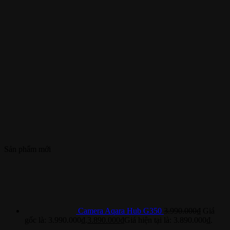
Sản phẩm mới
Camera Aqara Hub G350
3.990.000
₫
Giá
gốc là: 3.990.000₫.
3.890.000
₫
Giá hiện tại là: 3.890.000₫.