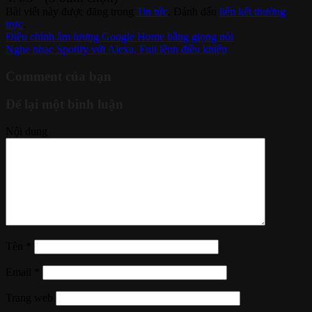
Bài viết này được đăng trong
Tin tức
. Đánh dấu
liên kết thường
trực
.
Điều chỉnh âm lượng Google Home bằng giọng nói
Nghe nhạc Spotify với Alexa, Full lệnh điều khiển
Comment của bạn
Để lại một bình luận
Nội dung
Tên
*
Email
*
Trang web