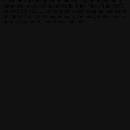
Bạn có thể xem hơn 500,000 bộ phim và tập phim truyền hình từ
những dịch vụ truyền hình như Netflix, Prime Video, Hulu, HBO,
SHOWTIME, NBC… Hỗ trợ truyền tải chất lượng hình ảnh lên tới
4K UltraHD tốc độ 60 khung hình/giây. Tính năng HDR cho màu
sắc sống động như thật và độ rõ nét đặc biệt.