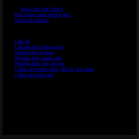
Khóa bảo mật Yubico
Đèn thông minh Philips WiZ
Khóa cửa Philips
HỖ TRỢ KHÁCH HÀNG
Liên hệ
Lắp đặt Nhà thông minh
Hướng dẫn sử dụng
Phương thức thanh toán
Phương thức vận chuyển
Chính sách kiểm hàng
,
đổi trả
,
bảo hành
Chính sách bảo mật