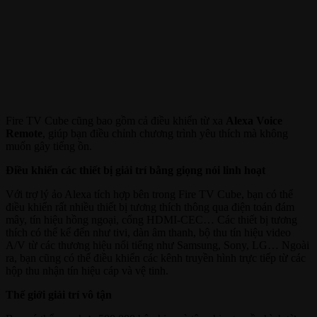
Fire TV Cube cũng bao gồm cả điều khiển từ xa
Alexa Voice
Remote
, giúp bạn điều chỉnh chương trình yêu thích mà không
muốn gây tiếng ồn.
Điều khiển các thiết bị giải trí bằng giọng nói linh hoạt
Với trợ lý ảo Alexa tích hợp bên trong Fire TV Cube, bạn có thể
điều khiển rất nhiều thiết bị tương thích thông qua điện toán đám
mây, tín hiệu hồng ngoại, cổng HDMI-CEC… Các thiết bị tương
thích có thể kể đến như tivi, dàn âm thanh, bộ thu tín hiệu video
A/V từ các thương hiệu nổi tiếng như Samsung, Sony, LG… Ngoài
ra, bạn cũng có thể điều khiển các kênh truyền hình trực tiếp từ các
hộp thu nhận tín hiệu cáp và vệ tinh.
Thế giới giải trí vô tận