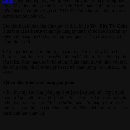
Cube
– một kết hợp tuyệt vời giữa nền tảng giải trí đa phương tiện
Fire TV và loa thông minh Echo. Nếu ở Mỹ, bạn có thể order ngay
một chiếc cho mình với giá chỉ $119.99. Các khu vực khác sẽ được
Amazon thông báo sau.
Giờ đây, bạn không cần dùng tay để điều khiển Tivi.
Fire TV Cube
là thiết bị đầu tiên truyền tải nội dung kỹ thuật số hoàn toàn rảnh tay.
Điều này mang lại cho bạn trải nghiệm giải trí tất cả trong một, chỉ
bằng giọng nói.
Từ khắp nơi trong căn phòng, chỉ cần nói “Alexa, play Game Of
Thrones” và Fire TV Cube sẽ bật tivi và bắt đầu trình chiếu bộ phim
yêu thích. Xem hàng ngàn bộ phim và tập phim truyền hình với màu
sắc sống động và độ tương phản sắc nét chất lượng 4K UltraHD và
HDR.
Bật và điều khiển tivi bằng giọng nói
Với 8 mic thu âm cùng công nghệ nhận diện giọng nói, công nghệ
điều hướng âm thanh và khử ồn tiên tiến, Fire TV Cube có thể nghe
thấy giọng nói của bạn từ bất cứ hướng nào. Từ khắp nơi trong căn
phòng, bạn có thể yêu cầu Alexa bật tivi, điều chỉnh âm lượng và cả
tua nhanh hay quay lại.