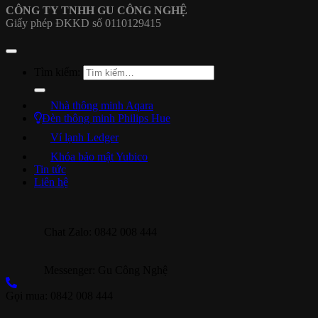
CÔNG TY TNHH GU CÔNG NGHỆ
Giấy phép ĐKKD số 0110129415
Tìm kiếm:
Nhà thông minh Aqara
Đèn thông minh Philips Hue
Ví lạnh Ledger
Khóa bảo mật Yubico
Tin tức
Liên hệ
Chat Zalo: 0842 008 444
Messenger: Gu Công Nghệ
Gọi mua: 0842 008 444