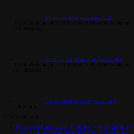
Khoá cổng thông minh Aqara U500
11.990.000
₫
Giá gốc là: 11.990.000₫.
6.990.000
₫
Giá hiện tại
là: 6.990.000₫.
Khóa cửa kính thông minh Aqara U500
11.990.000
₫
Giá gốc là: 11.990.000₫.
7.590.000
₫
Giá hiện tại
là: 7.590.000₫.
Chuông cửa thông minh Aqara G400
3.490.000
₫
Tin công nghệ mới
Aqara Power Plugs H2 EU/UK “lộ diện” với khả năng hỗ trợ
Thread & Zigbee
Không có bình luận
ở Aqara Power Plugs