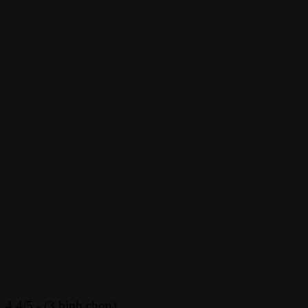
4.4/5 - (3 bình chọn)