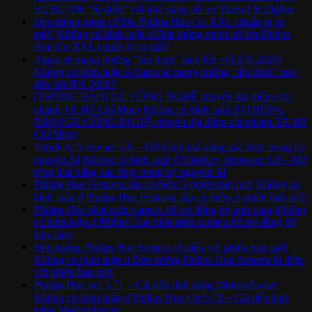
H2 EU/UK “lộ diện” với khả năng hỗ trợ Thread & Zigbee
Đèn thông minh cỡ lớn Philips Hue Go XXL chuẩn bị ra
mắt?
Không có bình luận
ở Đèn thông minh cỡ lớn Philips
Hue Go XXL chuẩn bị ra mắt?
Aqara sẽ mang những “tân binh” nào đến với IFA 2026?
Không có bình luận
ở Aqara sẽ mang những “tân binh” nào
đến với IFA 2026?
[THÔNG BÁO] GU CÔNG NGHỆ chuyển địa điểm chi
nhánh TP. Hồ Chí Minh
Không có bình luận
ở [THÔNG
BÁO] GU CÔNG NGHỆ chuyển địa điểm chi nhánh TP. Hồ
Chí Minh
YubiKey firmware 5.8 – Mở rộng khả năng xác thực trong kỷ
nguyên AI
Không có bình luận
ở YubiKey firmware 5.8 – Mở
rộng khả năng xác thực trong kỷ nguyên AI
Philips Hue Festavia sắp có thêm 3 phiên bản mới
Không có
bình luận
ở Philips Hue Festavia sắp có thêm 3 phiên bản mới
Philips Hue phát triển camera hỗ trợ đồng bộ ánh sáng
Không
có bình luận
ở Philips Hue phát triển camera hỗ trợ đồng bộ
ánh sáng
Đèn tường Philips Hue Semeru lộ diện với phiên bản mới
Không có bình luận
ở Đèn tường Philips Hue Semeru lộ diện
với phiên bản mới
Philips Hue ver 5.71 – Cải tiến tính năng MotionAware
Không có bình luận
ở Philips Hue ver 5.71 – Cải tiến tính
năng MotionAware