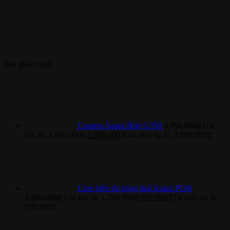
Sản phẩm mới
Camera Aqara Hub G350
3.990.000
₫
Giá
gốc là: 3.990.000₫.
3.890.000
₫
Giá hiện tại là: 3.890.000₫.
Cảm biến đa trạng thái Aqara P100
1.290.000
₫
Giá gốc là: 1.290.000₫.
990.000
₫
Giá hiện tại là:
990.000₫.