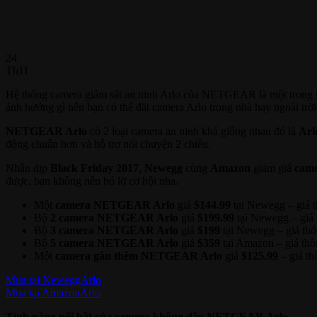
24
Th11
Hệ thống camera giám sát an ninh Arlo của NETGEAR là một trong số
ảnh hưởng gì nên bạn có thể đặt camera Arlo trong nhà hay ngoài trờ
NETGEAR Arlo
có 2 loại camera an ninh khá giống nhau đó là
Arl
động chuẩn hơn và hỗ trợ nói chuyện 2 chiều.
Nhân dịp
Black Friday 2017
,
Newegg
cùng
Amazon
giảm giá
cam
được, bạn không nên bỏ lỡ cơ hội nha.
Một
camera NETGEAR Arlo
giá
$144.99
tại Newegg – giá 
Bộ
2 camera NETGEAR Arlo
giá
$199.99
tại Newegg – giá
Bộ
3 camera NETGEAR Arlo
giá
$199
tại Newegg – giá th
Bộ
5 camera NETGEAR Arlo
giá
$359
tại Amazon – giá th
Một
camera gắn thêm NETGEAR Arlo
giá
$125.99
– giá t
Mua tại Newegg
Arlo
Mua tại Amazon
Arlo
Tính năng nổi bật của camera không dây NETGEAR Arlo