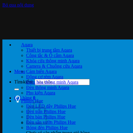
Bỏ qua nội dung
Aqara
Thiết bị trung tâm Aqara
Công tắc & Ổ cắm Aqara
Khóa cửa thông minh Aqara
Camera & Chuông cửa Aqara
Menu
Cảm biến Aqara
Động cơ rèm Aqara
Tìm kiếm:
Điều hòa thông minh Aqara
Đèn thông minh Aqara
Phụ kiện Aqara
Giỏ hàng
0
Philips Hue
Đèn LED dây Philips Hue
Đèn trần Philips Hue
Đèn bàn Philips Hue
Đèn sân vườn Philips Hue
Bóng đèn Philips Hue
Chưa có sản phẩm trong giỏ hàng.