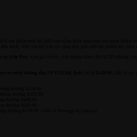
 ít sản phẩm trên thế giới hoạt động hoàn toàn dựa vào năng lượng 
i đều được. Việc cài đặt Arlo vô cùng đơn giản nên sản phẩm này luôn
o và Arlo Pro
. Arlo giá rẻ hơn, chất lượng video đều là HD nhưng Arl
era an ninh không dây NETGEAR Arlo
chỉ từ
$149.99.
Đây là các 
thông thường $144.99
 thông thường $329.99
ông thường $449.99
ông thường $629.99
hông thường $159.99 – trên cả Newegg và Amazon