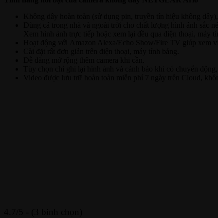
Không dây hoàn toàn (sử dụng pin, truyền tín hiệu không dây), 
Dùng cả trong nhà và ngoài trời cho chất lượng hình ảnh sắc nét
Xem hình ảnh trực tiếp hoặc xem lại đều qua điện thoại, máy t
Hoạt động với
Amazon Alexa/Echo Show/Fire TV giúp xem vid
Cài đặt rất đơn giản trên điện thoại, máy tính bảng.
Dễ dàng mở rộng thêm camera khi cần.
Tùy chọn chỉ ghi lại hình ảnh và cảnh báo khi có chuyển động, 
Video được lưu trữ hoàn toàn miễn phí 7 ngày trên Cloud, kh
4.7/5 - (3 bình chọn)