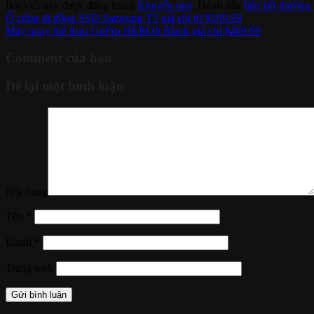
Bài viết này được đăng trong
Khuyến mại
. Đánh dấu
liên kết thường 
Ổ cứng di động SSD Samsung T5 giá chỉ từ $109.99
Máy quay thể thao GoPro HERO6 Black giá chỉ $409.99
Comment của bạn
Để lại một bình luận
Nội dung
Tên
*
Email
*
Trang web