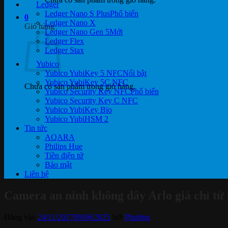
Ledger
Ledger Nano S Plus
0
Ledger Nano X
Giỏ hàng
Ledger Nano Gen 5
Ledger Flex
Ledger Stax
Yubico
Yubico YubiKey 5 NFC
Yubico YubiKey 5C NFC
Chưa có sản phẩm trong giỏ hàng.
Yubico Security Key NFC
Yubico Security Key C NFC
Yubico YubiKey Bio
Yubico YubiHSM 2
Tin tức
AQARA
Philips Hue
Tiền điện tử
Bảo mật
Liên hệ
Camera an ninh không dây Arlo giá chỉ từ
Đăng vào
24/11/2017
09/06/2025
bởi
Phương