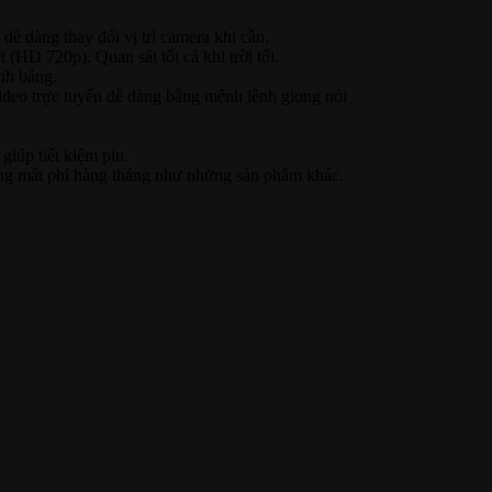
dễ dàng thay đổi vị trí camera khi cần.
 (HD 720p). Quan sát tốt cả khi trời tối.
ính bảng.
eo trực tuyến dễ dàng bằng mệnh lệnh giọng nói
giúp tiết kiệm pin.
ông mất phí hàng tháng như những sản phẩm khác.