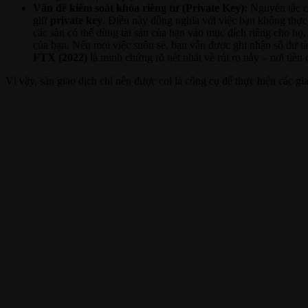
Vấn đề kiểm soát khóa riêng tư (Private Key):
Nguyên tắc cố
giữ
private key
. Điều này đồng nghĩa với việc bạn không thực 
các sàn có thể dùng tài sản của bạn vào mục đích riêng cho họ, 
của bạn. Nếu mọi việc suôn sẻ, bạn vẫn được ghi nhận số dư tài
FTX (2022)
là minh chứng rõ nét nhất về rủi ro này – nơi tiề
Vì vậy, sàn giao dịch chỉ nên được coi là công cụ để thực hiện các gi