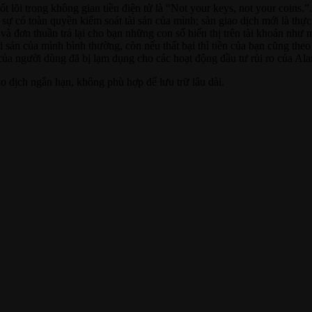
t lõi trong không gian tiền điện tử là “Not your keys, not your coins.”
sự có toàn quyền kiểm soát tài sản của mình; sàn giao dịch mới là thực 
và đơn thuần trả lại cho bạn những con số hiển thị trên tài khoản như m
 sản của mình bình thường, còn nếu thất bại thì tiền của bạn cũng the
n của người dùng đã bị lạm dụng cho các hoạt động đầu tư rủi ro của A
ao dịch ngắn hạn, không phù hợp để lưu trữ lâu dài.