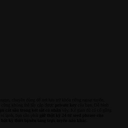
 ngọn, chuyên dùng để nơi lưu trữ khóa riêng ngoại tuyến,
y cũng không thể lấy cắp được
private key
của bạn. Dễ hình
n cất sâu trong két sắt cá nhân
vậy. Kẻ gian dù có cố gắng
 ví lạnh, bạn cần phải
giữ thật kỹ 24 từ seed phrase của
 bất kỳ thiết bị/nền tảng trực tuyến nào khác
.