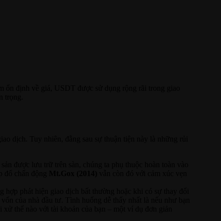
iểm ổn định về giá, USDT được sử dụng rộng rãi trong giao
n trọng.
 giao dịch. Tuy nhiên, đằng sau sự thuận tiện này là những rủi
 sản được lưu trữ trên sàn, chúng ta phụ thuộc hoàn toàn vào
sụp đổ chấn động
Mt.Gox (2014)
vẫn còn đó với cảm xúc vẹn
 hợp phát hiện giao dịch bất thường hoặc khi có sự thay đổi
g vốn của nhà đầu tư. Tình huống dễ thấy nhất là nếu như bạn
i xử thế nào với tài khoản của bạn – một ví dụ đơn giản