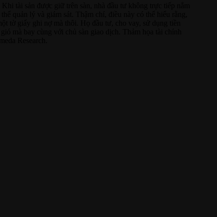
. Khi tài sản được giữ trên sàn, nhà đầu tư không trực tiếp nắm
thể quản lý và giám sát. Thậm chí, điều này có thể hiểu rằng,
ột tờ giấy ghi nợ mà thôi. Họ đầu tư, cho vay, sử dụng tiền
o gió mà bay cùng với chủ sàn giao dịch. Thảm họa tài chính
lameda Research.