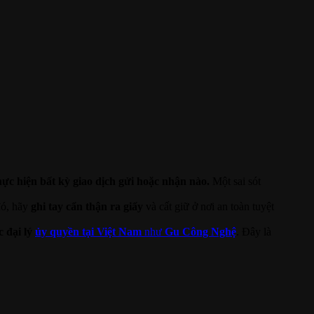
hực hiện bất kỳ giao dịch gửi hoặc nhận nào.
Một sai sót
đó, hãy
ghi tay cẩn thận ra giấy
và cất giữ ở nơi an toàn tuyệt
c đại lý
ủy quyền tại Việt Nam
như
Gu Công Nghệ
. Đây là