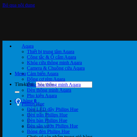
Bỏ qua nội dung
Aqara
Thiết bị trung tâm Aqara
Công tắc & Ổ cắm Aqara
Khóa cửa thông minh Aqara
Camera & Chuông cửa Aqara
Menu
Cảm biến Aqara
Động cơ rèm Aqara
Tìm kiếm:
Điều hòa thông minh Aqara
Đèn thông minh Aqara
Phụ kiện Aqara
Giỏ hàng
0
Philips Hue
Đèn LED dây Philips Hue
Đèn trần Philips Hue
Đèn bàn Philips Hue
Đèn sân vườn Philips Hue
Bóng đèn Philips Hue
Chưa có sản phẩm trong giỏ hàng.