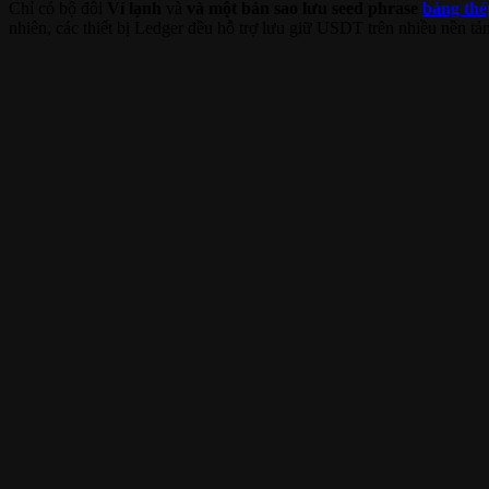
Chỉ có bộ đôi
Ví lạnh
và
và một bản sao lưu seed phrase
bảng thé
nhiên, các thiết bị Ledger đều hỗ trợ lưu giữ USDT trên nhiều nền t