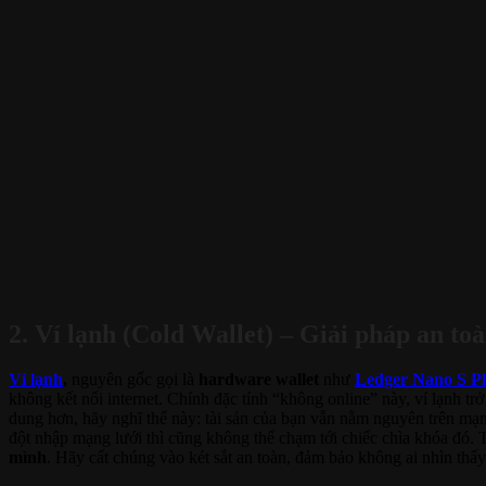
2. Ví lạnh (Cold Wallet) – Giải pháp an to
Ví lạnh
,
nguyên gốc gọi là
hardware wallet
như
Ledger Nano S Pl
không kết nối internet. Chính đặc tính “không online” này, ví lạnh tr
dung hơn, hãy nghĩ thế này: tài sản của bạn vẫn nằm nguyên trên mạ
đột nhập mạng lưới thì cũng không thể chạm tới chiếc chìa khóa đó. Tu
mình
. Hãy cất chúng vào két sắt an toàn, đảm bảo không ai nhìn thấ