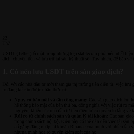
22
Th7
USDT (Tether) là một trong những loại stablecoin phổ biến nhất hiện 
dịch, chuyển tiền và lưu trữ tài sản kỹ thuật số. Tuy nhiên, để bảo vệ
1. Có nên lưu USDT trên sàn giao dịch?
Đối với các nhà đầu tư mới tham gia thị trường tiền điện tử, việc lưu
ro đáng kể cần được nhận thức rõ:
Nguy cơ bảo mật và tấn công mạng:
Các sàn giao dịch lớn lu
hệ thống bảo mật của bên thứ ba, đồng nghĩa với việc rủi ro m
nguyên, khiến các nhà đầu tư tiền điện tử có quyền lo lắng về 
Rủi ro từ chính sách sàn và quản lý tài khoản:
Các sàn giao 
trong chính sách nội bộ. Điều này có thể dẫn đến việc tài sản
cố gắng đăng nhập tài khoản Binance của mình với nhiều lần sai
nhưng minh họa rõ quyền kiểm soát của họ.