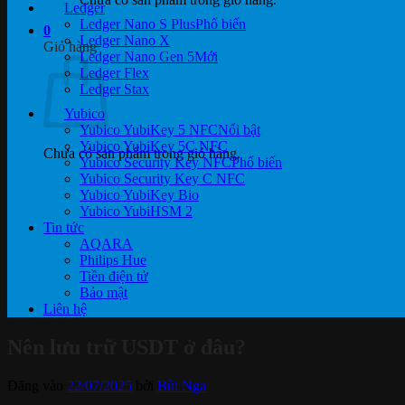
Ledger
Ledger Nano S Plus
0
Ledger Nano X
Giỏ hàng
Ledger Nano Gen 5
Ledger Flex
Ledger Stax
Yubico
Yubico YubiKey 5 NFC
Yubico YubiKey 5C NFC
Chưa có sản phẩm trong giỏ hàng.
Yubico Security Key NFC
Yubico Security Key C NFC
Yubico YubiKey Bio
Yubico YubiHSM 2
Tin tức
AQARA
Philips Hue
Tiền điện tử
Bảo mật
Liên hệ
Nên lưu trữ USDT ở đâu?
Đăng vào
22/07/2025
bởi
Bùi Nga