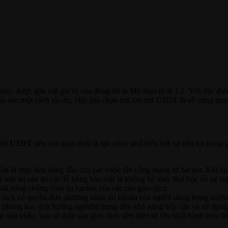
nay, được gắn với giá trị của đồng đô la Mỹ theo tỷ lệ 1:1. Với đặc đ
 tài sản một cách tối ưu, việc lựa chọn nơi lưu trữ USDT là vô cùng qua
 giữ
USDT
trên sàn giao dịch là lựa chọn phổ biến bởi sự tiện lợi trong
ôn là mục tiêu hàng đầu của các cuộc tấn công mạng từ hacker. Khi tài
ất mát tài sản do các lỗ hổng bảo mật là không hề nhỏ. Bài học về sự 
khả năng chống chọi lại hacker của các sàn giao dịch.
dịch có quyền đơn phương khóa tài khoản của người dùng trong trường
 bị phong tỏa, ảnh hưởng nghiêm trọng đến khả năng tiếp cận và sử dụn
 mật khẩu, bạn sẽ thấy sàn giao dịch tiền điện tử lớn nhất hành tinh đố