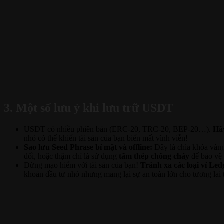
3. Một số lưu ý khi lưu trữ USDT
USDT có nhiều phiên bản (ERC-20, TRC-20, BEP-20…).
Hãy
nhỏ có thể khiến tài sản của bạn biến mất vĩnh viễn!
Sao lưu Seed Phrase bí mật và offline:
Đây là chìa khóa vàng
đối, hoặc thậm chí là sử dụng
tấm thép chống cháy
để bảo vệ 
Đừng mạo hiểm với tài sản của bạn!
Tránh xa các loại ví Le
khoản đầu tư nhỏ nhưng mang lại sự an toàn lớn cho tương lai t