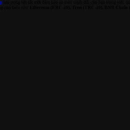
p
lưu trong két sắt mới đảm bảo an toàn tuyệt đối cho bạn trong việc quản
ảng phổ biến như
Ethereum (ERC-20), Tron (TRC-20), BNB Chain 