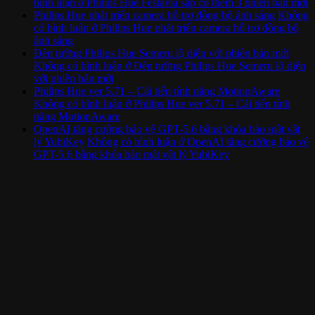
bình luận
ở Philips Hue Festavia sắp có thêm 3 phiên bản mới
Philips Hue phát triển camera hỗ trợ đồng bộ ánh sáng
Không
có bình luận
ở Philips Hue phát triển camera hỗ trợ đồng bộ
ánh sáng
Đèn tường Philips Hue Semeru lộ diện với phiên bản mới
Không có bình luận
ở Đèn tường Philips Hue Semeru lộ diện
với phiên bản mới
Philips Hue ver 5.71 – Cải tiến tính năng MotionAware
Không có bình luận
ở Philips Hue ver 5.71 – Cải tiến tính
năng MotionAware
OpenAI tăng cường bảo vệ GPT-5.6 bằng khóa bảo mật vật
lý YubiKey
Không có bình luận
ở OpenAI tăng cường bảo vệ
GPT-5.6 bằng khóa bảo mật vật lý YubiKey