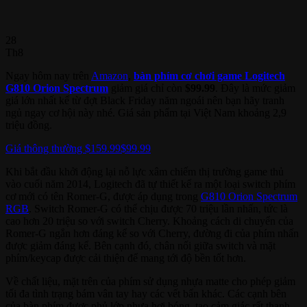
28
Th8
Ngay hôm nay trên
Amazon
,
bàn phím cơ chơi game Logitech
G810 Orion Spectrum
giảm giá chỉ còn
$99.99
. Đây là mức giảm
giá lớn nhất kể từ đợt Black Friday năm ngoái nên bạn hãy tranh
ngủ ngay cơ hội này nhé. Giá sản phẩm tại Việt Nam khoảng 2,9
triệu đồng.
Giá thông thường $159.99
$99.99
Khi bắt đầu khởi động lại nỗ lực xâm chiếm thị trường game thủ
vào cuối năm 2014, Logitech đã tự thiết kế ra một loại switch phím
cơ mới có tên Romer-G, được áp dụng trong
G810 Orion Spectrum
RGB
. Switch Romer-G có thể chịu được 70 triệu lần nhấn, tức là
cao hơn 20 triệu so với switch Cherry. Khoảng cách di chuyển của
Romer-G ngắn hơn đáng kể so với Cherry, đường đi của phím nhấn
được giảm đáng kể. Bên cạnh đó, chân nối giữa switch và mặt
phím/keycap được cải thiện để mang tới độ bền tốt hơn.
Về chất liệu, mặt trên của phím sử dụng nhựa matte cho phép giảm
tối đa tình trạng bám vân tay hay các vết bẩn khác. Các cạnh bên
của bàn phím được phủ lớp nhựa hơi bóng, tạo cảm giác rất thanh