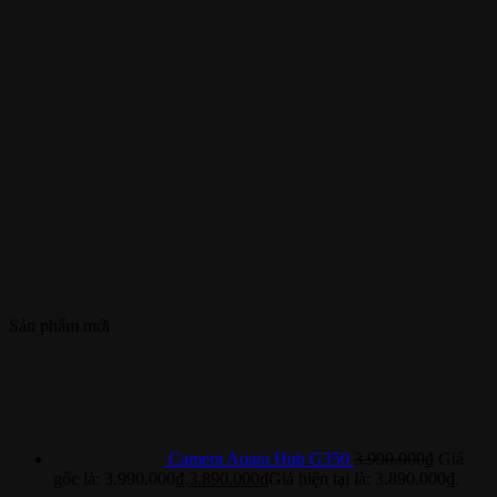
Sản phẩm mới
Camera Aqara Hub G350
3.990.000
₫
Giá
gốc là: 3.990.000₫.
3.890.000
₫
Giá hiện tại là: 3.890.000₫.