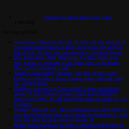
Chuông cửa thông minh Aqara G400
3.490.000
₫
Tin công nghệ mới
Aqara Power Plugs H2 EU/UK “lộ diện” với khả năng hỗ trợ
Thread & Zigbee
Không có bình luận
ở Aqara Power Plugs
H2 EU/UK “lộ diện” với khả năng hỗ trợ Thread & Zigbee
Đèn thông minh cỡ lớn Philips Hue Go XXL chuẩn bị ra
mắt?
Không có bình luận
ở Đèn thông minh cỡ lớn Philips
Hue Go XXL chuẩn bị ra mắt?
Aqara sẽ mang những “tân binh” nào đến với IFA 2026?
Không có bình luận
ở Aqara sẽ mang những “tân binh” nào
đến với IFA 2026?
[THÔNG BÁO] GU CÔNG NGHỆ chuyển địa điểm chi
nhánh TP. Hồ Chí Minh
Không có bình luận
ở [THÔNG
BÁO] GU CÔNG NGHỆ chuyển địa điểm chi nhánh TP. Hồ
Chí Minh
YubiKey firmware 5.8 – Mở rộng khả năng xác thực trong kỷ
nguyên AI
Không có bình luận
ở YubiKey firmware 5.8 – Mở
rộng khả năng xác thực trong kỷ nguyên AI
Philips Hue Festavia sắp có thêm 3 phiên bản mới
Không có