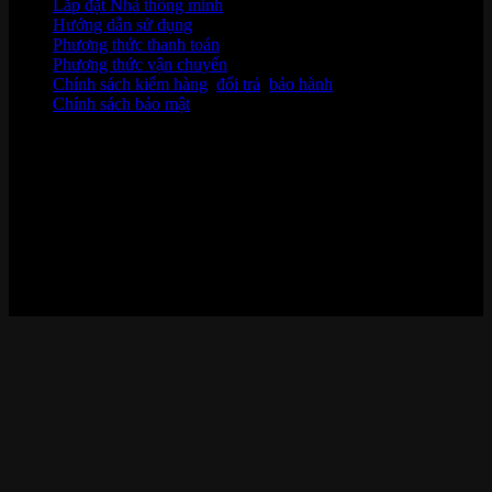
Lắp đặt Nhà thông minh
Hướng dẫn sử dụng
Phương thức thanh toán
Phương thức vận chuyển
Chính sách kiểm hàng
,
đổi trả
,
bảo hành
Chính sách bảo mật