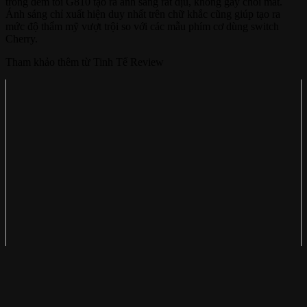
trong đêm tối G810 tạo ra ánh sáng rất dịu, không gây chói mắt.
Ánh sáng chỉ xuất hiện duy nhất trên chữ khắc cũng giúp tạo ra
mức độ thẩm mỹ vượt trội so với các mẫu phím cơ dùng switch
Cherry.
Tham khảo thêm từ Tinh Tế Review