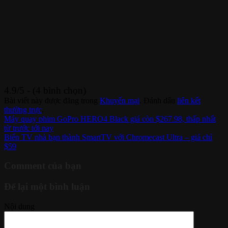
4.9/5 - (4 bình chọn)
Bài viết này được đăng trong
Khuyến mại
. Đánh dấu
liên kết
thường trực
.
Máy quay phim GoPro HERO4 Black giá còn $267.98, thấp nhất
từ trước tới nay
Biến TV nhà bạn thành SmartTV với Chromecast Ultra – giá chỉ
$59
Comment của bạn
Để lại một bình luận
Nội dung