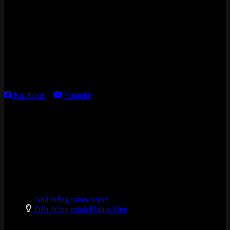
Cửa hàng HN:
15 ngõ 113 Hoàng Cầu, P. Đống Đa, TP. HN
Kho giao HCM
:
179 Nguyễn Cư Trinh, P. Cầu Ông Lãnh, TP. HCM
Thời gian làm việc:
T2 – T6: 8h30 – 12h00; 13h30 – 18h00
T7 – CN: 8h30 – 12h00; 13h30 – 16h00
Facebook
–
Youtube
DANH MỤC SẢN PHẨM
Nhà thông minh Aqara
Đèn thông minh Philips Hue