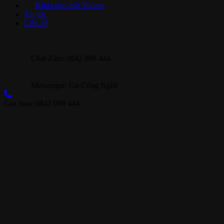
Khóa bảo mật Yubico
Tin tức
Liên hệ
Chat Zalo: 0842 008 444
Messenger: Gu Công Nghệ
Gọi mua: 0842 008 444