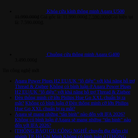
Khóa cửa kính thông minh Aqara U500
11.990.000
₫
Giá gốc là: 11.990.000₫.
7.590.000
₫
Giá hiện tại
là: 7.590.000₫.
Chuông cửa thông minh Aqara G400
3.490.000
₫
Tin công nghệ mới
Aqara Power Plugs H2 EU/UK “lộ diện” với khả năng hỗ trợ
Thread & Zigbee
Không có bình luận
ở Aqara Power Plugs
H2 EU/UK “lộ diện” với khả năng hỗ trợ Thread & Zigbee
Đèn thông minh cỡ lớn Philips Hue Go XXL chuẩn bị ra
mắt?
Không có bình luận
ở Đèn thông minh cỡ lớn Philips
Hue Go XXL chuẩn bị ra mắt?
Aqara sẽ mang những “tân binh” nào đến với IFA 2026?
Không có bình luận
ở Aqara sẽ mang những “tân binh” nào
đến với IFA 2026?
[THÔNG BÁO] GU CÔNG NGHỆ chuyển địa điểm chi
nhánh TP. Hồ Chí Minh
Không có bình luận
ở [THÔNG