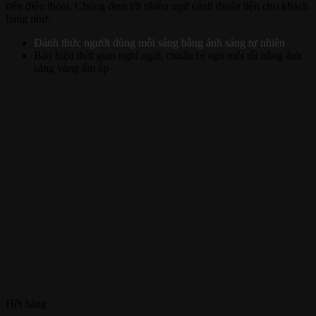
trên điện thoại. Chúng đem tới nhiều ngữ cảnh thuận tiện cho khách
hàng như:
Đánh thức người dùng mỗi sáng bằng ánh sáng tự nhiên
Báo hiệu thời gian nghỉ ngơi, chuẩn bị ngủ mỗi tối bằng ánh
sáng vàng ấm áp
Hết hàng