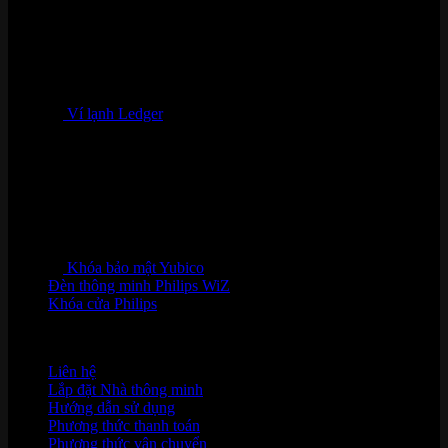
Ví lạnh Ledger
Khóa bảo mật Yubico
Đèn thông minh Philips WiZ
Khóa cửa Philips
HỖ TRỢ KHÁCH HÀNG
Liên hệ
Lắp đặt Nhà thông minh
Hướng dẫn sử dụng
Phương thức thanh toán
Phương thức vận chuyển