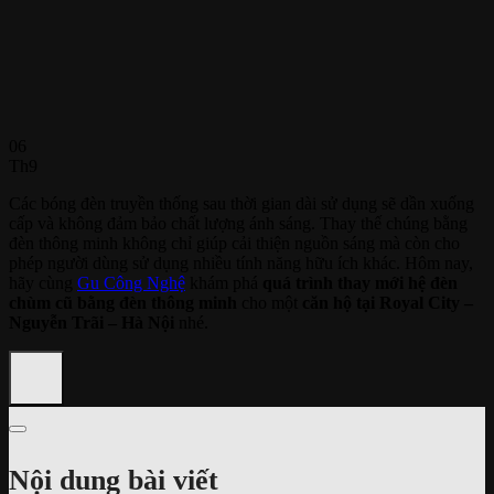
06
Th9
Các bóng đèn truyền thống sau thời gian dài sử dụng sẽ dần xuống
cấp và không đảm bảo chất lượng ánh sáng. Thay thế chúng bằng
đèn thông minh không chỉ giúp cải thiện nguồn sáng mà còn cho
phép người dùng sử dụng nhiều tính năng hữu ích khác. Hôm nay,
hãy cùng
Gu Công Nghệ
khám phá
quá trình thay mới hệ đèn
chùm cũ
bằng đèn thông minh
cho một
căn hộ tại Royal City –
Nguyễn Trãi – Hà Nội
nhé.
Nội dung bài viết