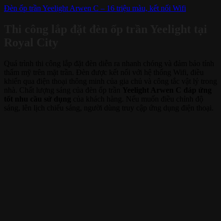
Đèn ốp trần Yeelight Arwen C – 16 triệu màu, kết nối Wifi
Thi công lắp đặt đèn ốp trần Yeelight tại
Royal City
Quá trình thi công lắp đặt đèn diễn ra nhanh chóng và đảm bảo tính
thẩm mỹ trên mặt trần. Đèn được kết nối với hệ thống Wifi, điều
khiển qua điện thoại thông minh của gia chủ và công tắc vật lý trong
nhà. Chất lượng sáng của đèn ốp trần
Yeelight Arwen C đáp ứng
tốt nhu cầu sử dụng
của khách hàng. Nếu muốn điều chỉnh độ
sáng, lên lịch chiếu sáng, người dùng truy cập ứng dụng điện thoại.