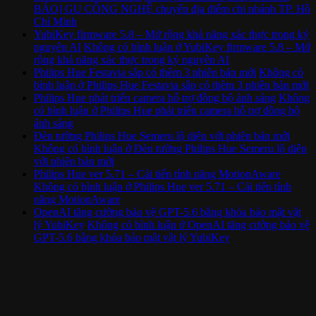
BÁO] GU CÔNG NGHỆ chuyển địa điểm chi nhánh TP. Hồ
Chí Minh
YubiKey firmware 5.8 – Mở rộng khả năng xác thực trong kỷ
nguyên AI
Không có bình luận
ở YubiKey firmware 5.8 – Mở
rộng khả năng xác thực trong kỷ nguyên AI
Philips Hue Festavia sắp có thêm 3 phiên bản mới
Không có
bình luận
ở Philips Hue Festavia sắp có thêm 3 phiên bản mới
Philips Hue phát triển camera hỗ trợ đồng bộ ánh sáng
Không
có bình luận
ở Philips Hue phát triển camera hỗ trợ đồng bộ
ánh sáng
Đèn tường Philips Hue Semeru lộ diện với phiên bản mới
Không có bình luận
ở Đèn tường Philips Hue Semeru lộ diện
với phiên bản mới
Philips Hue ver 5.71 – Cải tiến tính năng MotionAware
Không có bình luận
ở Philips Hue ver 5.71 – Cải tiến tính
năng MotionAware
OpenAI tăng cường bảo vệ GPT-5.6 bằng khóa bảo mật vật
lý YubiKey
Không có bình luận
ở OpenAI tăng cường bảo vệ
GPT-5.6 bằng khóa bảo mật vật lý YubiKey