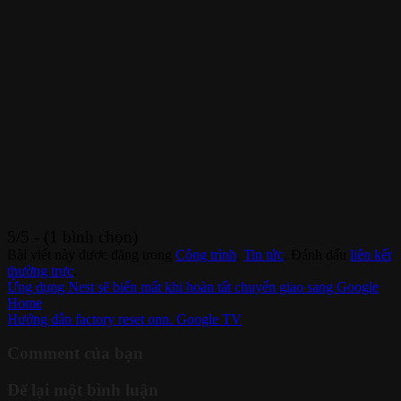
5/5 - (1 bình chọn)
Bài viết này được đăng trong
Công trình
,
Tin tức
. Đánh dấu
liên kết
thường trực
.
Ứng dụng Nest sẽ biến mất khi hoàn tất chuyển giao sang Google
Home
Hướng dẫn factory reset onn. Google TV
Comment của bạn
Để lại một bình luận