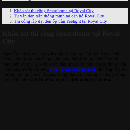
Khảo sát thi công Smarthome tại Royal City
Tư vấn đèn trần thông minh tại căn hộ Royal City
Thi công lắp đặt đèn ốp trần Yeelight tại Royal City
Khảo sát thi công Smarthome tại Royal
City
Địa điểm thi công lần này là một căn chung cư thuộc Royal City.
Đèn chùm trong nhà đã qua thời gian dài sử dụng, dẫn đến tình
trạng ánh sáng yếu, không còn đáp ứng được nhu cầu sử dụng. Gia
chủ mong muốn đổi sang
đèn ốp trần thông minh
để nâng cấp cho
những trải nghiệm chiếu sáng trong nhà với màu sắc đa dạng, đồng
thời có thể
điều khiển từ xa ngay cả khi không có ở nhà.