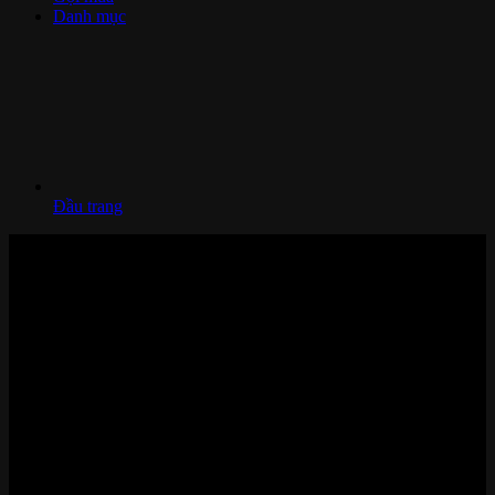
Danh mục
Đầu trang
Nhà thông minh và Thiết bị công nghệ cao cấp
Zalo/Whatsapp:
0842 008 444