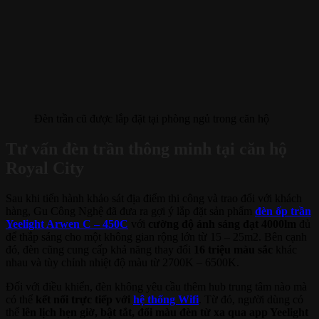
Đèn trần cũ được lắp đặt tại phòng ngủ trong căn hộ
Tư vấn đèn trần thông minh tại căn hộ
Royal City
Sau khi tiến hành khảo sát địa điểm thi công và trao đổi với khách
hàng, Gu Công Nghệ đã đưa ra gợi ý lắp đặt sản phẩm
đèn ốp trần
Yeelight Arwen C – 450C
với
cường
độ ánh sáng đạt 4000lm
đủ
để thắp sáng cho một không gian rộng lớn từ 15 – 25m2. Bên cạnh
đó, đèn cũng cung cấp khả năng thay đổi
16 triệu màu sắc
khác
nhau và tùy chỉnh nhiệt độ màu từ 2700K – 6500K.
Đối với điều khiển, đèn không yêu cầu thêm hub trung tâm nào mà
có thể
kết nối trực tiếp với
hệ thống Wifi
. Từ đó, người dùng có
thể
lên lịch hẹn giờ, bật tắt, đổi màu đèn từ xa qua app Yeelight