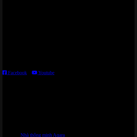
Zalo/Whatsapp:
0842 008 444
Cửa hàng HN:
15 ngõ 113 Hoàng Cầu, P. Đống Đa, TP. HN
Kho giao HCM
:
179 Nguyễn Cư Trinh, P. Cầu Ông Lãnh, TP. HCM
Thời gian làm việc:
T2 – T6: 8h30 – 12h00; 13h30 – 18h00
T7 – CN: 8h30 – 12h00; 13h30 – 16h00
Facebook
–
Youtube
DANH MỤC SẢN PHẨM
Nhà thông minh Aqara