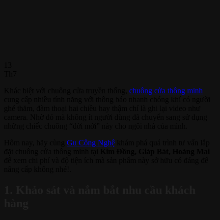
13
Th7
Khác biệt với chuông cửa truyền thống,
chuông cửa thông minh
cung cấp nhiều tính năng với thông báo nhanh chóng khí có người
ghé thăm, đàm thoại hai chiều hay thậm chí là ghi lại video như
camera. Nhờ đó mà không ít người dùng đã chuyển sang sử dụng
những chiếc chuông “đời mới” này cho ngôi nhà của mình.
Hôm nay, hãy cùng
Gu Công Nghệ
khám phá quá trình tư vấn lắp
đặt chuông cửa thông minh tại
Kim Đồng, Giáp Bát, Hoàng Mai
để xem chi phí và độ tiện ích mà sản phẩm này sở hữu có đáng để
nâng cấp không nhé!.
1. Khảo sát và nắm bắt nhu cầu khách
hàng