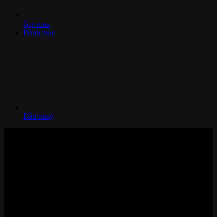
Gọi mua
Danh mục
Đầu trang
Nhà thông minh và Thiết bị công nghệ cao cấp