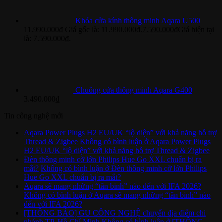
Khóa cửa kính thông minh Aqara U500
11.990.000
₫
Giá gốc là: 11.990.000₫.
7.590.000
₫
Giá hiện tại
là: 7.590.000₫.
Chuông cửa thông minh Aqara G400
3.490.000
₫
Tin công nghệ mới
Aqara Power Plugs H2 EU/UK “lộ diện” với khả năng hỗ trợ
Thread & Zigbee
Không có bình luận
ở Aqara Power Plugs
H2 EU/UK “lộ diện” với khả năng hỗ trợ Thread & Zigbee
Đèn thông minh cỡ lớn Philips Hue Go XXL chuẩn bị ra
mắt?
Không có bình luận
ở Đèn thông minh cỡ lớn Philips
Hue Go XXL chuẩn bị ra mắt?
Aqara sẽ mang những “tân binh” nào đến với IFA 2026?
Không có bình luận
ở Aqara sẽ mang những “tân binh” nào
đến với IFA 2026?
[THÔNG BÁO] GU CÔNG NGHỆ chuyển địa điểm chi
nhánh TP. Hồ Chí Minh
Không có bình luận
ở [THÔNG