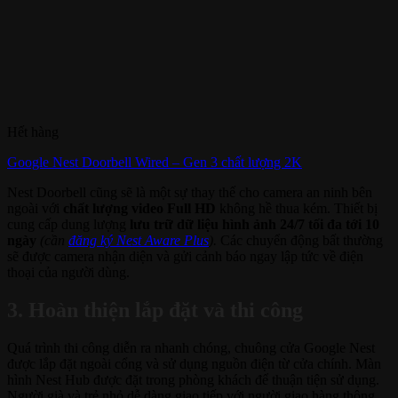
Hết hàng
Google Nest Doorbell Wired – Gen 3 chất lượng 2K
Nest Doorbell cũng sẽ là một sự thay thế cho camera an ninh bên
ngoài với
chất lượng video Full HD
không hề thua kém. Thiết bị
cung cấp dung lượng
lưu trữ dữ liệu hình ảnh 24/7 tối đa tới 10
ngày
(cần
đăng ký Nest Aware Plus
).
Các chuyển động bất thường
sẽ được camera nhận diện và gửi cảnh báo ngay lập tức về điện
thoại của người dùng.
3. Hoàn thiện lắp đặt và thi công
Quá trình thi công diễn ra nhanh chóng, chuông cửa Google Nest
được lắp đặt ngoài cổng và sử dụng nguồn điện từ cửa chính. Màn
hình Nest Hub được đặt trong phòng khách để thuận tiện sử dụng.
Người già và trẻ nhỏ dễ dàng giao tiếp với người giao hàng thông