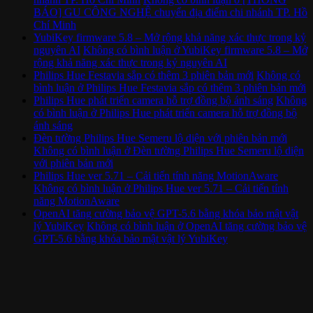
BÁO] GU CÔNG NGHỆ chuyển địa điểm chi nhánh TP. Hồ
Chí Minh
YubiKey firmware 5.8 – Mở rộng khả năng xác thực trong kỷ
nguyên AI
Không có bình luận
ở YubiKey firmware 5.8 – Mở
rộng khả năng xác thực trong kỷ nguyên AI
Philips Hue Festavia sắp có thêm 3 phiên bản mới
Không có
bình luận
ở Philips Hue Festavia sắp có thêm 3 phiên bản mới
Philips Hue phát triển camera hỗ trợ đồng bộ ánh sáng
Không
có bình luận
ở Philips Hue phát triển camera hỗ trợ đồng bộ
ánh sáng
Đèn tường Philips Hue Semeru lộ diện với phiên bản mới
Không có bình luận
ở Đèn tường Philips Hue Semeru lộ diện
với phiên bản mới
Philips Hue ver 5.71 – Cải tiến tính năng MotionAware
Không có bình luận
ở Philips Hue ver 5.71 – Cải tiến tính
năng MotionAware
OpenAI tăng cường bảo vệ GPT-5.6 bằng khóa bảo mật vật
lý YubiKey
Không có bình luận
ở OpenAI tăng cường bảo vệ
GPT-5.6 bằng khóa bảo mật vật lý YubiKey