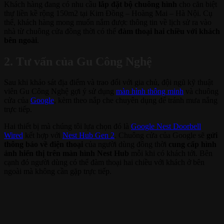
Khách hàng đang có nhu cầu
lắp đặt bộ chuông hình
cho căn biệt
thự liền kề rộng 150m2 tại Kim Đồng – Hoàng Mai – Hà Nội. Cụ
thể, khách hàng mong muốn nắm được thông tin về lịch sử ra vào
nhà từ chuông cửa đồng thời có thể
đàm thoại hai chiều với khách
bên ngoài
.
2. Tư vấn của Gu Công Nghệ
Sau khi khảo sát địa điểm và trao đổi với gia chủ, đội ngũ kỹ thuật
viên Gu Công Nghệ gợi ý sử dụng
màn hình thông minh
và chuông
cửa của
Google
, kèm theo nắp che chuyên dụng để tránh mưa nắng
trực tiếp.
Hai thiết bị mà chúng tôi lựa chọn đó là
Google Nest Doorbell
Wired
kết hợp với
Nest Hub Gen 2
. Chuông cửa của Google sẽ
gửi
thông báo về điện thoại
của người dùng đồng thời
cung cấp hình
ảnh hiển thị trên màn hình Nest Hub
mỗi khi có khách tới. Bên
cạnh đó người dùng có thể đàm thoại hai chiều với khách ở bên
ngoài mà không cần gặp trực tiếp.