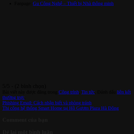
Fanpage:
Gu Công Nghệ – Thiết bị Nhà thông minh
5/5 - (2 bình chọn)
Bài viết này được đăng trong
Công trình
,
Tin tức
. Đánh dấu
liên kết
thường trực
.
Phishing Email: Cách nhận biết và phòng tránh
Thi công hệ thống Smart Home tại Hồ Gươm Plaza Hà Đông
Comment của bạn
Để lại một bình luận