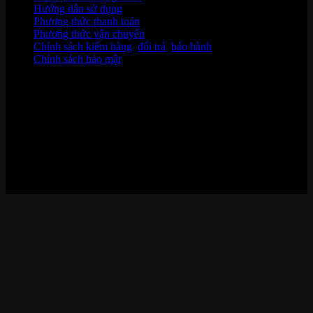
Hướng dẫn sử dụng
Phương thức thanh toán
Phương thức vận chuyển
Chính sách kiểm hàng
,
đổi trả
,
bảo hành
Chính sách bảo mật