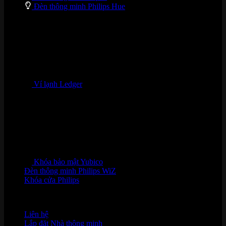
Đèn thông minh Philips Hue
Ví lạnh Ledger
Khóa bảo mật Yubico
Đèn thông minh Philips WiZ
Khóa cửa Philips
HỖ TRỢ KHÁCH HÀNG
Liên hệ
Lắp đặt Nhà thông minh