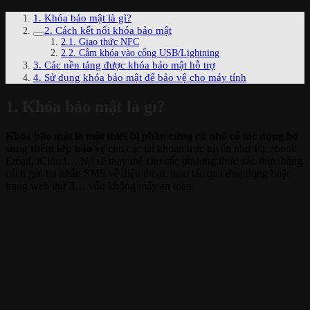
1. Khóa bảo mật là gì?
2. Cách kết nối khóa bảo mật
2.1. Giao thức NFC
2.2. Cắm khóa vào cổng USB/Lightning
3. Các nền tảng được khóa bảo mật hỗ trợ
4. Sử dụng khóa bảo mật để bảo vệ cho máy tính
1. Khóa bảo mật là gì?
Khóa bảo mật là một thiết bị phần cứng cỡ nhỏ có tác dụng bổ
sung thêm lớp bảo vệ
cho các tài khoản trực tuyến như Facebook,
Email, iCloud… Nó sẽ thay thế cho các phương thức xác thực bằng
cách gửi tin nhắn SMS về điện thoại, thao tác qua ứng dụng hoặc
trang web thứ 3… vốn không mấy an toàn.