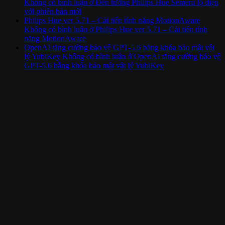
Không có bình luận
ở Đèn tường Philips Hue Semeru lộ diện
với phiên bản mới
Philips Hue ver 5.71 – Cải tiến tính năng MotionAware
Không có bình luận
ở Philips Hue ver 5.71 – Cải tiến tính
năng MotionAware
OpenAI tăng cường bảo vệ GPT-5.6 bằng khóa bảo mật vật
lý YubiKey
Không có bình luận
ở OpenAI tăng cường bảo vệ
GPT-5.6 bằng khóa bảo mật vật lý YubiKey