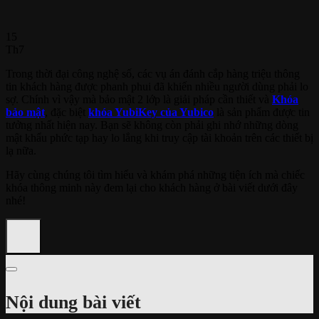
15
Th7
Trong thời đại công nghệ số, các vụ án đánh cắp hàng triệu thông
tin khách hàng được phanh phui đã khiến nhiều người dùng phải lo
sợ. Chính vì vậy mà bảo mật 2 lớp là giải pháp cần thiết và
Khóa
bảo mật
, đặc biệt
khóa YubiKey của Yubico
là sản phẩm được tin
tưởng nhất hiện nay.
Bạn sẽ không còn phải ghi nhớ những dòng
mật khẩu phức tạp hay lo lắng khi truy cập tài khoản trên các thiết bị
lạ nữa.
Hãy cùng chúng tôi tìm hiểu và khám phá những tiện ích mà chiếc
khóa thông minh này đem lại cho khách hàng ở bài viết dưới đây
nhé!
Nội dung bài viết