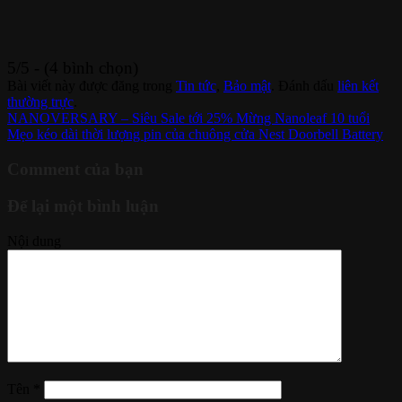
5/5 - (4 bình chọn)
Bài viết này được đăng trong
Tin tức
,
Bảo mật
. Đánh dấu
liên kết
thường trực
.
NANOVERSARY – Siêu Sale tới 25% Mừng Nanoleaf 10 tuổi
Mẹo kéo dài thời lượng pin của chuông cửa Nest Doorbell Battery
Comment của bạn
Để lại một bình luận
Nội dung
Tên
*