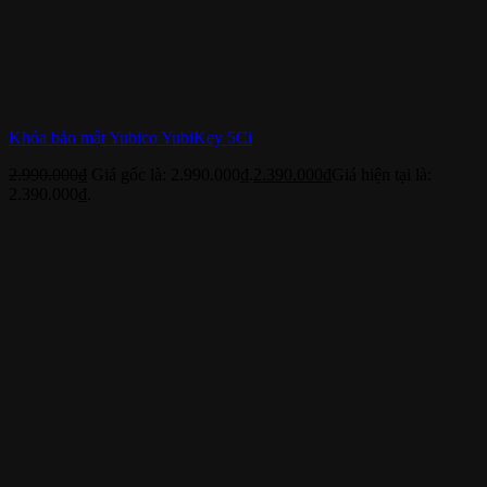
Khóa bảo mật Yubico YubiKey 5Ci
2.990.000
₫
Giá gốc là: 2.990.000₫.
2.390.000
₫
Giá hiện tại là:
2.390.000₫.