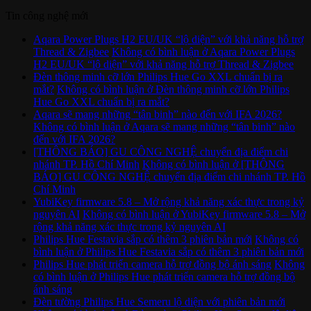
Tin công nghệ mới
Aqara Power Plugs H2 EU/UK “lộ diện” với khả năng hỗ trợ
Thread & Zigbee
Không có bình luận
ở Aqara Power Plugs
H2 EU/UK “lộ diện” với khả năng hỗ trợ Thread & Zigbee
Đèn thông minh cỡ lớn Philips Hue Go XXL chuẩn bị ra
mắt?
Không có bình luận
ở Đèn thông minh cỡ lớn Philips
Hue Go XXL chuẩn bị ra mắt?
Aqara sẽ mang những “tân binh” nào đến với IFA 2026?
Không có bình luận
ở Aqara sẽ mang những “tân binh” nào
đến với IFA 2026?
[THÔNG BÁO] GU CÔNG NGHỆ chuyển địa điểm chi
nhánh TP. Hồ Chí Minh
Không có bình luận
ở [THÔNG
BÁO] GU CÔNG NGHỆ chuyển địa điểm chi nhánh TP. Hồ
Chí Minh
YubiKey firmware 5.8 – Mở rộng khả năng xác thực trong kỷ
nguyên AI
Không có bình luận
ở YubiKey firmware 5.8 – Mở
rộng khả năng xác thực trong kỷ nguyên AI
Philips Hue Festavia sắp có thêm 3 phiên bản mới
Không có
bình luận
ở Philips Hue Festavia sắp có thêm 3 phiên bản mới
Philips Hue phát triển camera hỗ trợ đồng bộ ánh sáng
Không
có bình luận
ở Philips Hue phát triển camera hỗ trợ đồng bộ
ánh sáng
Đèn tường Philips Hue Semeru lộ diện với phiên bản mới