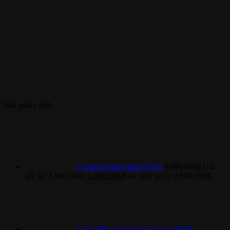
Sản phẩm mới
Camera Aqara Hub G350
3.990.000
₫
Giá
gốc là: 3.990.000₫.
3.890.000
₫
Giá hiện tại là: 3.890.000₫.
Cảm biến đa trạng thái Aqara P100