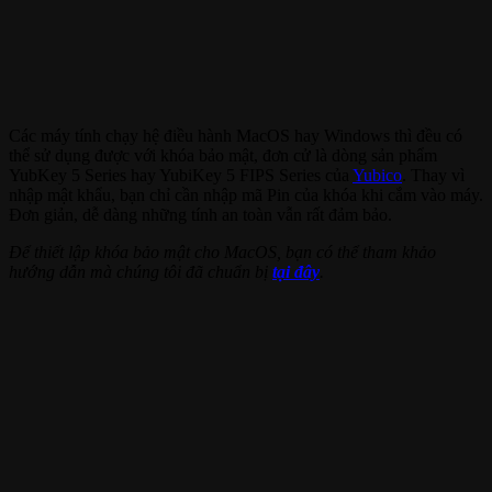
Các máy tính chạy hệ điều hành MacOS hay Windows thì đều có
thể sử dụng được với khóa bảo mật, đơn cử là dòng sản phẩm
YubKey 5 Series hay YubiKey 5 FIPS Series của
Yubico
. Thay vì
nhập mật khẩu, bạn chỉ cần nhập mã Pin của khóa khi cắm vào máy.
Đơn giản, dễ dàng những tính an toàn vẫn rất đảm bảo.
Để thiết lập khóa bảo mật cho MacOS, bạn có thể tham khảo
hướng dẫn mà chúng tôi đã chuẩn bị
tại đây
.