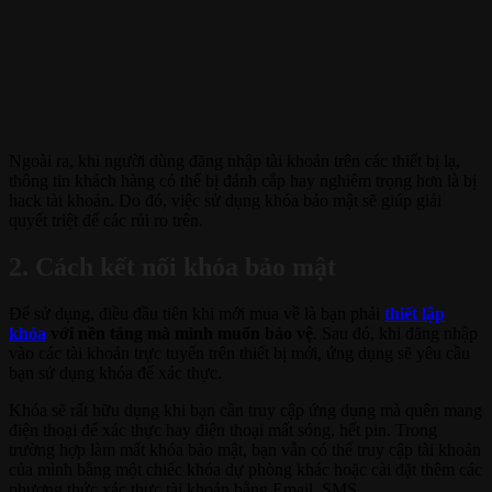
Ngoài ra, khi người dùng đăng nhập tài khoản trên các thiết bị lạ,
thông tin khách hàng có thể bị đánh cắp hay nghiêm trọng hơn là bị
hack tài khoản. Do đó, việc sử dụng khóa bảo mật sẽ giúp giải
quyết triệt để các rủi ro trên.
2. Cách kết nối khóa bảo mật
Để sử dụng, điều đầu tiên khi mới mua về là bạn phải
thiết lập
khóa
với nền tảng mà mình muốn bảo vệ
. Sau đó, khi đăng nhập
vào các tài khoản trực tuyến trên thiết bị mới, ứng dụng sẽ yêu cầu
bạn sử dụng khóa để xác thực.
Khóa sẽ rất hữu dụng khi bạn cần truy cập ứng dụng mà quên mang
điện thoại để xác thực hay điện thoại mất sóng, hết pin. Trong
trường hợp làm mất khóa bảo mật, bạn vẫn có thể truy cập tài khoản
của mình bằng một chiếc khóa dự phòng khác hoặc cài đặt thêm các
phương thức xác thực tài khoản bằng Email, SMS…