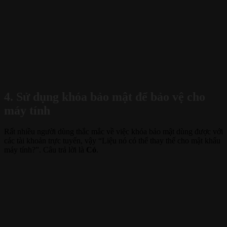
4. Sử dụng khóa bảo mật để bảo vệ cho
máy tính
Rất nhiều người dùng thắc mắc về việc khóa bảo mật dùng được với
các tài khoản trực tuyến, vậy “Liệu nó có thể thay thế cho mật khẩu
máy tính?”. Câu trả lời là
Có
.