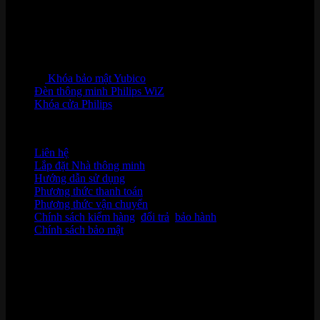
Khóa bảo mật Yubico
Đèn thông minh Philips WiZ
Khóa cửa Philips
HỖ TRỢ KHÁCH HÀNG
Liên hệ
Lắp đặt Nhà thông minh
Hướng dẫn sử dụng
Phương thức thanh toán
Phương thức vận chuyển
Chính sách kiểm hàng
,
đổi trả
,
bảo hành
Chính sách bảo mật