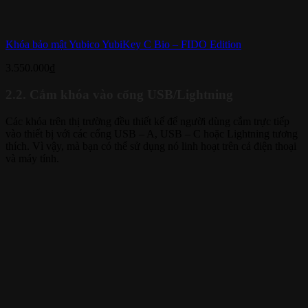
Khóa bảo mật Yubico YubiKey C Bio – FIDO Edition
3.550.000
₫
2.2. Cắm khóa vào cổng USB/Lightning
Các khóa trên thị trường đều thiết kế để người dùng cắm trực tiếp
vào thiết bị với các cổng USB – A, USB – C hoặc Lightning tương
thích. Vì vậy, mà bạn có thể sử dụng nó linh hoạt trên cả điện thoại
và máy tính.