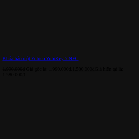
Khóa bảo mật Yubico YubiKey 5 NFC
1.990.000
₫
Giá gốc là: 1.990.000₫.
1.580.000
₫
Giá hiện tại là:
1.580.000₫.