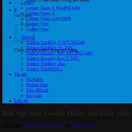
Ledger
Ledger Nano S Plus
0
Ledger Nano X
Giỏ hàng
Ledger Nano Gen 5
Ledger Flex
Ledger Stax
Yubico
Yubico YubiKey 5 NFC
Yubico YubiKey 5C NFC
Chưa có sản phẩm trong giỏ hàng.
Yubico Security Key NFC
Yubico Security Key C NFC
Yubico YubiKey Bio
Yubico YubiHSM 2
Tin tức
AQARA
Philips Hue
Tiền điện tử
Bảo mật
Liên hệ
Bản cập nhật Google Home app khắc phục 
Đăng vào
20/03/2025
19/07/2025
bởi
Khánh Linh