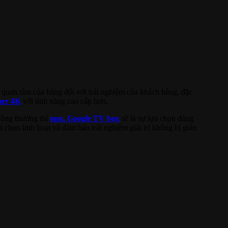
 quan tâm của hãng đối với trải nghiệm của khách hàng, đặc
mer 4K
với tính năng cao cấp hơn.
thông thường thì
onn. Google TV box
sẽ là sự lựa chọn đáng
 chọn linh hoạt và đảm bảo trải nghiệm giải trí không bị gián