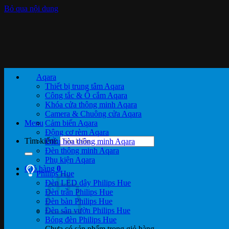
Bỏ qua nội dung
Aqara
Thiết bị trung tâm Aqara
Công tắc & Ổ cắm Aqara
Khóa cửa thông minh Aqara
Camera & Chuông cửa Aqara
Menu
Cảm biến Aqara
Động cơ rèm Aqara
Tìm kiếm:
Điều hòa thông minh Aqara
Đèn thông minh Aqara
Phụ kiện Aqara
Giỏ hàng
0
Philips Hue
Đèn LED dây Philips Hue
Đèn trần Philips Hue
Đèn bàn Philips Hue
Đèn sân vườn Philips Hue
Bóng đèn Philips Hue
Chưa có sản phẩm trong giỏ hàng.