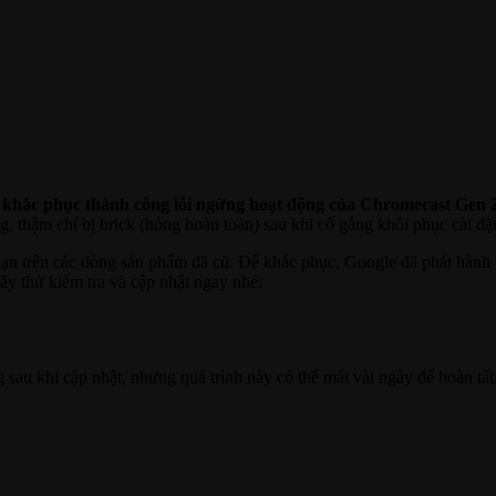
c
khắc phục thành công lỗi ngừng hoạt động của Chromecast Gen 
g, thậm chí bị brick (hỏng hoàn toàn) sau khi cố gắng khôi phục cài đặ
 hạn trên các dòng sản phẩm đã cũ. Để khắc phục, Google đã phát hà
Hãy thử kiểm tra và cập nhật ngay nhé:
 sau khi cập nhật, nhưng quá trình này có thể mất vài ngày để hoàn tất