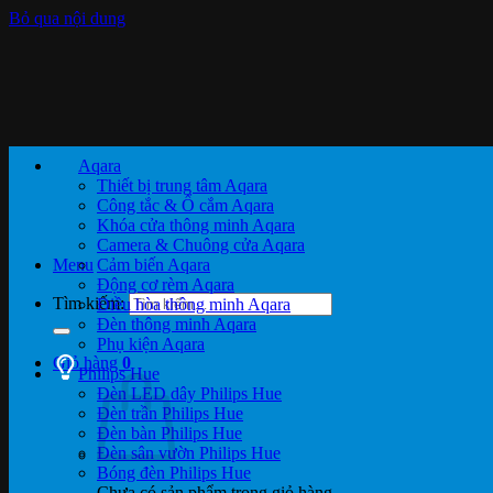
Bỏ qua nội dung
Aqara
Thiết bị trung tâm Aqara
Công tắc & Ổ cắm Aqara
Khóa cửa thông minh Aqara
Camera & Chuông cửa Aqara
Menu
Cảm biến Aqara
Động cơ rèm Aqara
Tìm kiếm:
Điều hòa thông minh Aqara
Đèn thông minh Aqara
Phụ kiện Aqara
Giỏ hàng
0
Philips Hue
Đèn LED dây Philips Hue
Đèn trần Philips Hue
Đèn bàn Philips Hue
Đèn sân vườn Philips Hue
Bóng đèn Philips Hue
Chưa có sản phẩm trong giỏ hàng.