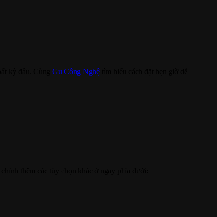
 bất kỳ đâu. Cùng
Gu Công Nghệ
tìm hiểu cách đặt hẹn giờ dễ
u chỉnh thêm các tùy chọn khác ở ngay phía dưới: