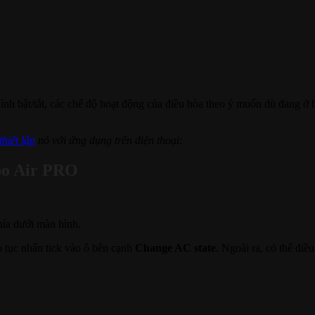
hỉnh bật/tắt, các chế độ hoạt động của điều hòa theo ý muốn dù đang ở
thiết lập
nó với ứng dụng trên điện thoại:
ibo Air PRO
ía dưới màn hình.
p tục nhấn tick vào ô bên cạnh
Change AC state
. Ngoài ra, có thể điề