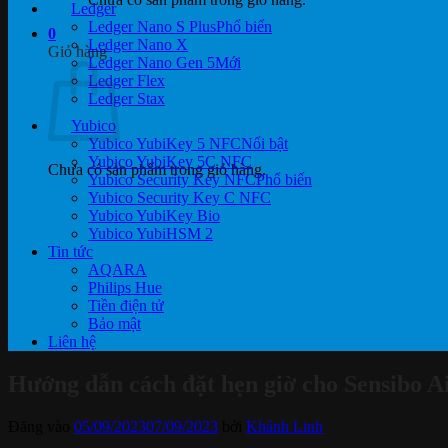
Ledger
Ledger Nano S Plus
0
Ledger Nano X
Giỏ hàng
Ledger Nano Gen 5
Ledger Flex
Ledger Stax
Yubico
Yubico YubiKey 5 NFC
Yubico YubiKey 5C NFC
Chưa có sản phẩm trong giỏ hàng.
Yubico Security Key NFC
Yubico Security Key C NFC
Yubico YubiKey Bio
Yubico YubiHSM 2
Tin tức
AQARA
Philips Hue
Tiền điện tử
Bảo mật
Liên hệ
Hướng dẫn cách đặt hẹn giờ cho Sensibo 
Đăng vào
05/09/2023
07/09/2023
bởi
Khánh Linh