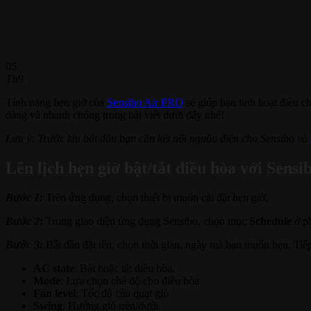
05
Th9
Tính năng hẹn giờ của
Sensibo Air PRO
sẽ giúp bạn linh hoạt điều c
dàng và nhanh chóng trong bài viết dưới đây nhé!
Lưu ý: Trước khi bắt đầu bạn cần kết nối nguồn điện cho Sensibo và
Lên lịch hẹn giờ bật/tắt điều hòa với Sens
Bước 1:
Trên ứng dụng, chọn thiết bị muốn cài đặt hẹn giờ.
Bước 2
:
Trong giao diện ứng dụng Sensibo, chọn mục
Schedule
ở ph
Bước 3:
Bắt đầu đặt tên, chọn thời gian, ngày mà bạn muốn hẹn. Tiế
AC state
: Bật hoặc tắt điều hòa.
Mode
: Lựa chọn chế độ cho điều hòa
Fan level
: Tốc độ của quạt gió
Swing
: Hướng gió trên/dưới