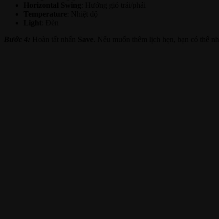
Horizontal Swing
: Hướng gió trái/phải
Temperature
: Nhiệt độ
Light
: Đèn
Bước 4:
Hoàn tất nhấn
Save
. Nếu muốn thêm lịch hẹn, bạn có thể n