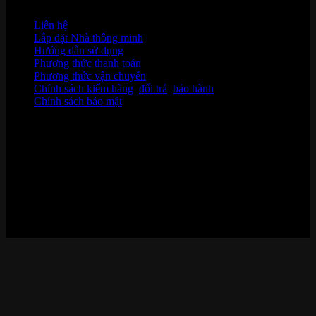
HỖ TRỢ KHÁCH HÀNG
Liên hệ
Lắp đặt Nhà thông minh
Hướng dẫn sử dụng
Phương thức thanh toán
Phương thức vận chuyển
Chính sách kiểm hàng
,
đổi trả
,
bảo hành
Chính sách bảo mật