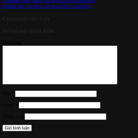
Assistant được nâng cấp một loạt tính năng mới
Hướng dẫn cài đặt và sử dụng khóa Tapplock
Comment của bạn
Để lại một bình luận
Nội dung
Tên
*
Email
*
Trang web