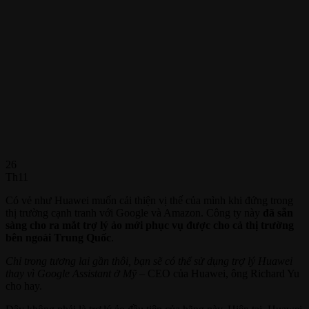
26
Th11
Có vẻ như Huawei muốn cải thiện vị thế của mình khi đứng trong
thị trường cạnh tranh với Google và Amazon. Công ty này
đã sẵn
sàng cho ra mắt trợ lý ảo mới phục vụ được cho cả thị trường
bên ngoài Trung Quốc
.
Chỉ trong tương lai gần thôi, bạn sẽ có thể sử dụng trợ lý Huawei
thay vì Google Assistant ở Mỹ
– CEO của Huawei, ông Richard Yu
cho hay.