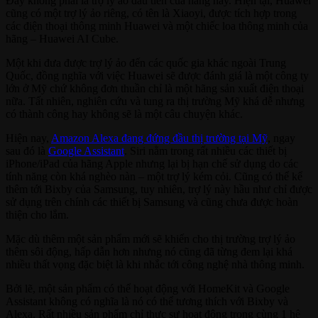
Đây không phải là trợ lý ảo đầu tiên của hãng này. Hiện tại, Huawei
cũng có một trợ lý ảo riêng, có tên là Xiaoyi, được tích hợp trong
các điện thoại thông minh Huawei và một chiếc loa thông minh của
hãng – Huawei AI Cube.
Một khi đưa được trợ lý ảo đến các quốc gia khác ngoài Trung
Quốc, đồng nghĩa với việc Huawei sẽ được đánh giá là một công ty
lớn ở Mỹ chứ không đơn thuần chỉ là một hãng sản xuất điện thoại
nữa. Tất nhiên, nghiên cứu và tung ra thị trường Mỹ khá dễ nhưng
có thành công hay không sẽ là một câu chuyện khác.
Hiện nay,
Amazon Alexa đang đứng đầu thị trường tại Mỹ
, ngay
sau đó là
Google Assistant
. Siri nằm trong rất nhiều các thiết bị
iPhone/iPad của hãng Apple nhưng lại bị hạn chế sử dụng do các
tính năng còn khá nghèo nàn – một trợ lý kém cỏi. Cũng có thể kể
thêm tới Bixby của Samsung, tuy nhiên, trợ lý này hầu như chỉ được
sử dụng trên chính các thiết bị Samsung và cũng chưa được hoàn
thiện cho lắm.
Mặc dù thêm một sản phẩm mới sẽ khiến cho thị trường trợ lý ảo
thêm sôi động, hấp dẫn hơn nhưng nó cũng đã từng đem lại khá
nhiều thất vọng đặc biệt là khi nhắc tới công nghệ nhà thông minh.
Bởi lẽ, một sản phẩm có thể hoạt động với HomeKit và Google
Assistant không có nghĩa là nó có thể tương thích với Bixby và
Alexa. Rất nhiều sản phẩm chỉ thực sự hoạt động trong cùng 1 hệ