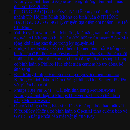
Không có bình luận
ở Aqara sẽ mang những “tân binh” nào
đến với IFA 2026?
[THÔNG BÁO] GU CÔNG NGHỆ chuyển địa điểm chi
nhánh TP. Hồ Chí Minh
Không có bình luận
ở [THÔNG
BÁO] GU CÔNG NGHỆ chuyển địa điểm chi nhánh TP. Hồ
Chí Minh
YubiKey firmware 5.8 – Mở rộng khả năng xác thực trong kỷ
nguyên AI
Không có bình luận
ở YubiKey firmware 5.8 – Mở
rộng khả năng xác thực trong kỷ nguyên AI
Philips Hue Festavia sắp có thêm 3 phiên bản mới
Không có
bình luận
ở Philips Hue Festavia sắp có thêm 3 phiên bản mới
Philips Hue phát triển camera hỗ trợ đồng bộ ánh sáng
Không
có bình luận
ở Philips Hue phát triển camera hỗ trợ đồng bộ
ánh sáng
Đèn tường Philips Hue Semeru lộ diện với phiên bản mới
Không có bình luận
ở Đèn tường Philips Hue Semeru lộ diện
với phiên bản mới
Philips Hue ver 5.71 – Cải tiến tính năng MotionAware
Không có bình luận
ở Philips Hue ver 5.71 – Cải tiến tính
năng MotionAware
OpenAI tăng cường bảo vệ GPT-5.6 bằng khóa bảo mật vật
lý YubiKey
Không có bình luận
ở OpenAI tăng cường bảo vệ
GPT-5.6 bằng khóa bảo mật vật lý YubiKey