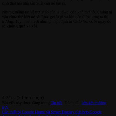
sinh thái mà nhà sản xuất của nó tạo ra.
Những thông tin về trợ lý ảo của Huawei còn khá mơ hồ. Chúng ta
vẫn chưa thể biết nó sẽ được gọi là gì và khi nào được tung ra thị
trường. Tuy nhiên, với những nhận định từ CEO Yu, có lẽ ngày đó
sẽ
không quá xa xôi
.
4.2/5 - (7 bình chọn)
Bài viết này được đăng trong
Tin tức
. Đánh dấu
liên kết thường
trực
.
Các thiết bị Google Home và Smart Display tích hợp Google