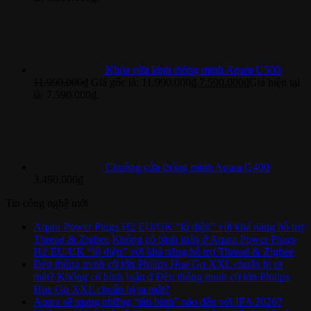
Khóa cửa kính thông minh Aqara U500
11.990.000
₫
Giá gốc là: 11.990.000₫.
7.590.000
₫
Giá hiện tại
là: 7.590.000₫.
Chuông cửa thông minh Aqara G400
3.490.000
₫
Tin công nghệ mới
Aqara Power Plugs H2 EU/UK “lộ diện” với khả năng hỗ trợ
Thread & Zigbee
Không có bình luận
ở Aqara Power Plugs
H2 EU/UK “lộ diện” với khả năng hỗ trợ Thread & Zigbee
Đèn thông minh cỡ lớn Philips Hue Go XXL chuẩn bị ra
mắt?
Không có bình luận
ở Đèn thông minh cỡ lớn Philips
Hue Go XXL chuẩn bị ra mắt?
Aqara sẽ mang những “tân binh” nào đến với IFA 2026?