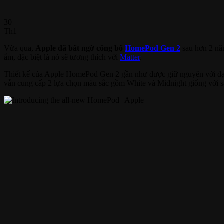
30
Th1
Vừa qua,
Apple đã bất ngờ công bố
HomePod Gen 2
sau hơn 2 n
ẩm, đặc biệt là nó sẽ tương thích với
Matter
.
Thiết kế của Apple HomePod Gen 2 gần như được giữ nguyên với dạng
vẫn cung cấp 2 lựa chọn màu sắc gồm White và Midnight giống với s