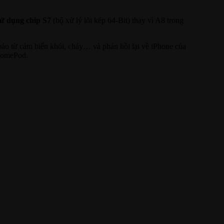
sử dụng chip S7
(bộ xử lý lõi kép 64-Bit) thay vì A8 trong
áo từ cảm biến khói, cháy… và phản hồi lại về iPhone của
 HomePod.