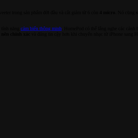
 tweeter trong sản phẩm đời đầu và cắt giảm từ 6 còn
4 micro
. Nó cũng
c tính năng
cảm biến thông minh
. HomePod có thể lắng nghe các cảnh b
 nên chính xác
và đáng tin cậy hơn khi chuyển nhạc từ iPhone sang