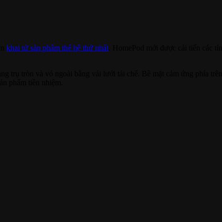
ăm
khai tử sản phẩm thế hệ thứ nhất
. HomePod mới được cải tiến các tí
 trụ tròn và vỏ ngoài bằng vải lưới tái chế. Bề mặt cảm ứng phía tr
ản phẩm tiền nhiệm.