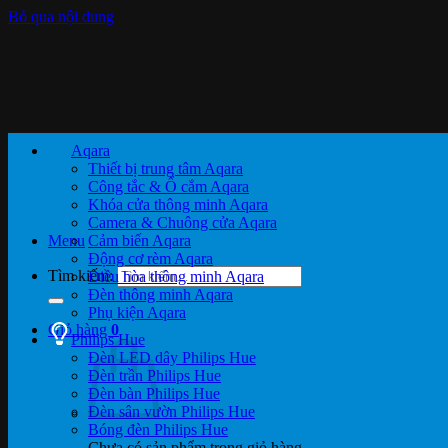
Bỏ qua nội dung
Aqara
Thiết bị trung tâm Aqara
Công tắc & Ổ cắm Aqara
Khóa cửa thông minh Aqara
Camera & Chuông cửa Aqara
Menu
Cảm biến Aqara
Động cơ rèm Aqara
Tìm kiếm:
Điều hòa thông minh Aqara
Đèn thông minh Aqara
Phụ kiện Aqara
Giỏ hàng
0
Philips Hue
Đèn LED dây Philips Hue
Đèn trần Philips Hue
Đèn bàn Philips Hue
Đèn sân vườn Philips Hue
Bóng đèn Philips Hue
Chưa có sản phẩm trong giỏ hàng.