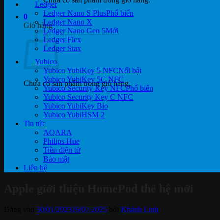
Ledger
Ledger Nano S Plus
0
Ledger Nano X
Giỏ hàng
Ledger Nano Gen 5
Ledger Flex
Ledger Stax
Yubico
Yubico YubiKey 5 NFC
Yubico YubiKey 5C NFC
Chưa có sản phẩm trong giỏ hàng.
Yubico Security Key NFC
Yubico Security Key C NFC
Yubico YubiKey Bio
Yubico YubiHSM 2
Tin tức
AQARA
Philips Hue
Tiền điện tử
Bảo mật
Liên hệ
Apple giới thiệu HomePod thế hệ mới
Đăng vào
30/01/2023
19/07/2025
bởi
Khánh Linh