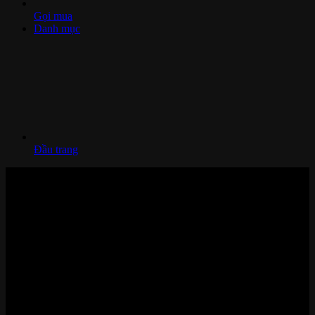
Gọi mua
Danh mục
Đầu trang
Nhà thông minh và Thiết bị công nghệ cao cấp