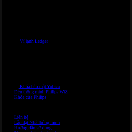
Ví lạnh Ledger
Khóa bảo mật Yubico
Đèn thông minh Philips WiZ
Khóa cửa Philips
HỖ TRỢ KHÁCH HÀNG
Liên hệ
Lắp đặt Nhà thông minh
Hướng dẫn sử dụng