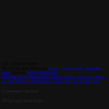
5/5 - (2 bình chọn)
Bài viết này được đăng trong
Tin tức
,
Google Home
,
Nhà thông
minh
. Đánh dấu
liên kết thường trực
.
[Khuyến mại hè] MUA camera TẶNG thẻ nhớ – Hoàn toàn FREE
So sánh Khóa bảo mật YubiKey với Google Titan Security Key
Comment của bạn
Để lại một bình luận