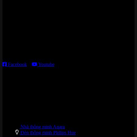
Zalo/Whatsapp:
0842 008 444
Cửa hàng HN:
15 ngõ 113 Hoàng Cầu, P. Đống Đa, TP. HN
Kho giao HCM
:
179 Nguyễn Cư Trinh, P. Cầu Ông Lãnh, TP. HCM
Thời gian làm việc:
T2 – T6: 8h30 – 12h00; 13h30 – 18h00
T7 – CN: 8h30 – 12h00; 13h30 – 16h00
Facebook
–
Youtube
DANH MỤC SẢN PHẨM
Nhà thông minh Aqara
Đèn thông minh Philips Hue