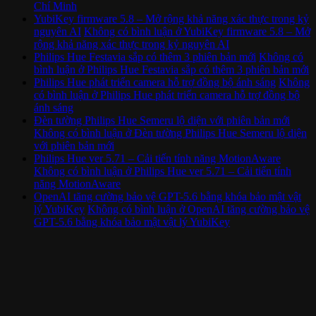
Chí Minh
YubiKey firmware 5.8 – Mở rộng khả năng xác thực trong kỷ
nguyên AI
Không có bình luận
ở YubiKey firmware 5.8 – Mở
rộng khả năng xác thực trong kỷ nguyên AI
Philips Hue Festavia sắp có thêm 3 phiên bản mới
Không có
bình luận
ở Philips Hue Festavia sắp có thêm 3 phiên bản mới
Philips Hue phát triển camera hỗ trợ đồng bộ ánh sáng
Không
có bình luận
ở Philips Hue phát triển camera hỗ trợ đồng bộ
ánh sáng
Đèn tường Philips Hue Semeru lộ diện với phiên bản mới
Không có bình luận
ở Đèn tường Philips Hue Semeru lộ diện
với phiên bản mới
Philips Hue ver 5.71 – Cải tiến tính năng MotionAware
Không có bình luận
ở Philips Hue ver 5.71 – Cải tiến tính
năng MotionAware
OpenAI tăng cường bảo vệ GPT-5.6 bằng khóa bảo mật vật
lý YubiKey
Không có bình luận
ở OpenAI tăng cường bảo vệ
GPT-5.6 bằng khóa bảo mật vật lý YubiKey