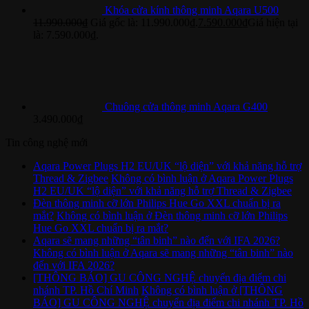
Khóa cửa kính thông minh Aqara U500
11.990.000
₫
Giá gốc là: 11.990.000₫.
7.590.000
₫
Giá hiện tại
là: 7.590.000₫.
Chuông cửa thông minh Aqara G400
3.490.000
₫
Tin công nghệ mới
Aqara Power Plugs H2 EU/UK “lộ diện” với khả năng hỗ trợ
Thread & Zigbee
Không có bình luận
ở Aqara Power Plugs
H2 EU/UK “lộ diện” với khả năng hỗ trợ Thread & Zigbee
Đèn thông minh cỡ lớn Philips Hue Go XXL chuẩn bị ra
mắt?
Không có bình luận
ở Đèn thông minh cỡ lớn Philips
Hue Go XXL chuẩn bị ra mắt?
Aqara sẽ mang những “tân binh” nào đến với IFA 2026?
Không có bình luận
ở Aqara sẽ mang những “tân binh” nào
đến với IFA 2026?
[THÔNG BÁO] GU CÔNG NGHỆ chuyển địa điểm chi
nhánh TP. Hồ Chí Minh
Không có bình luận
ở [THÔNG
BÁO] GU CÔNG NGHỆ chuyển địa điểm chi nhánh TP. Hồ