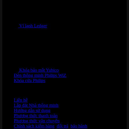
Ví lạnh Ledger
Khóa bảo mật Yubico
Đèn thông minh Philips WiZ
Khóa cửa Philips
HỖ TRỢ KHÁCH HÀNG
Liên hệ
Lắp đặt Nhà thông minh
Hướng dẫn sử dụng
Phương thức thanh toán
Phương thức vận chuyển
Chính sách kiểm hàng
,
đổi trả
,
bảo hành