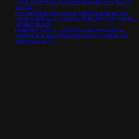
có bình luận
ở Philips Hue phát triển camera hỗ trợ đồng bộ
ánh sáng
Đèn tường Philips Hue Semeru lộ diện với phiên bản mới
Không có bình luận
ở Đèn tường Philips Hue Semeru lộ diện
với phiên bản mới
Philips Hue ver 5.71 – Cải tiến tính năng MotionAware
Không có bình luận
ở Philips Hue ver 5.71 – Cải tiến tính
năng MotionAware