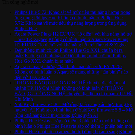
Tin công nghệ mới
Philips Hue 5.72: Khảo sát về mức tiêu thụ năng lượng trong
ứng dụng Philips Hue
Không có bình luận
ở Philips Hue
5.72: Khảo sát về mức tiêu thụ năng lượng trong ứng dụng
Philips Hue
Aqara Power Plugs H2 EU/UK “lộ diện” với khả năng hỗ trợ
Thread & Zigbee
Không có bình luận
ở Aqara Power Plugs
H2 EU/UK “lộ diện” với khả năng hỗ trợ Thread & Zigbee
Đèn thông minh cỡ lớn Philips Hue Go XXL chuẩn bị ra
mắt?
Không có bình luận
ở Đèn thông minh cỡ lớn Philips
Hue Go XXL chuẩn bị ra mắt?
Aqara sẽ mang những “tân binh” nào đến với IFA 2026?
Không có bình luận
ở Aqara sẽ mang những “tân binh” nào
đến với IFA 2026?
[THÔNG BÁO] GU CÔNG NGHỆ chuyển địa điểm chi
nhánh TP. Hồ Chí Minh
Không có bình luận
ở [THÔNG
BÁO] GU CÔNG NGHỆ chuyển địa điểm chi nhánh TP. Hồ
Chí Minh
YubiKey firmware 5.8 – Mở rộng khả năng xác thực trong kỷ
nguyên AI
Không có bình luận
ở YubiKey firmware 5.8 – Mở
rộng khả năng xác thực trong kỷ nguyên AI
Philips Hue Festavia sắp có thêm 3 phiên bản mới
Không có
bình luận
ở Philips Hue Festavia sắp có thêm 3 phiên bản mới
Philips Hue phát triển camera hỗ trợ đồng bộ ánh sáng
Không