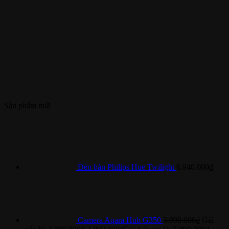
Sản phẩm mới
Đèn bàn Philips Hue Twilight
6.940.000
₫
Camera Aqara Hub G350
3.990.000
₫
Giá