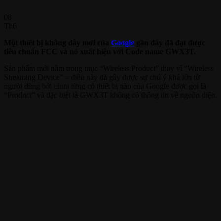
08
Th6
Một thiết bị không dây mới của
Google
gần đây đã đạt được
tiêu chuẩn FCC và nó xuất hiện với Code name GWX3T.
Sản phẩm mới nằm trong mục “Wireless Product” thay vì “Wireless
Streaming Device” – điều này đã gây được sự chú ý khá lớn từ
người dùng bởi chưa từng có thiết bị nào của Google được gọi là
“Product” và đặc biệt là GWX3T không có thông tin về nguồn điện.