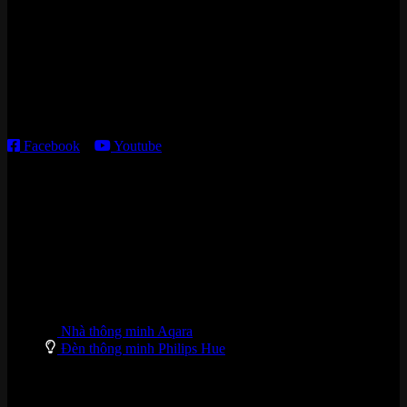
15 ngõ 113 Hoàng Cầu, P. Đống Đa, TP. HN
Kho giao HCM
:
179 Nguyễn Cư Trinh, P. Cầu Ông Lãnh, TP. HCM
Thời gian làm việc:
T2 – T6: 8h30 – 12h00; 13h30 – 18h00
T7 – CN: 8h30 – 12h00; 13h30 – 16h00
Facebook
–
Youtube
DANH MỤC SẢN PHẨM
Nhà thông minh Aqara
Đèn thông minh Philips Hue