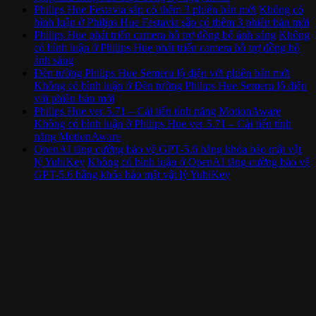
Philips Hue Festavia sắp có thêm 3 phiên bản mới
Không có
bình luận
ở Philips Hue Festavia sắp có thêm 3 phiên bản mới
Philips Hue phát triển camera hỗ trợ đồng bộ ánh sáng
Không
có bình luận
ở Philips Hue phát triển camera hỗ trợ đồng bộ
ánh sáng
Đèn tường Philips Hue Semeru lộ diện với phiên bản mới
Không có bình luận
ở Đèn tường Philips Hue Semeru lộ diện
với phiên bản mới
Philips Hue ver 5.71 – Cải tiến tính năng MotionAware
Không có bình luận
ở Philips Hue ver 5.71 – Cải tiến tính
năng MotionAware
OpenAI tăng cường bảo vệ GPT-5.6 bằng khóa bảo mật vật
lý YubiKey
Không có bình luận
ở OpenAI tăng cường bảo vệ
GPT-5.6 bằng khóa bảo mật vật lý YubiKey