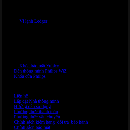
Ví lạnh Ledger
Khóa bảo mật Yubico
Đèn thông minh Philips WiZ
Khóa cửa Philips
HỖ TRỢ KHÁCH HÀNG
Liên hệ
Lắp đặt Nhà thông minh
Hướng dẫn sử dụng
Phương thức thanh toán
Phương thức vận chuyển
Chính sách kiểm hàng
,
đổi trả
,
bảo hành
Chính sách bảo mật