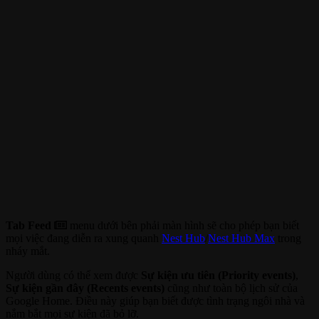
Tab Feed
menu dưới bên phải màn hình sẽ cho phép bạn biết
mọi việc đang diễn ra xung quanh
Nest Hub
/
Nest Hub Max
trong
nháy mắt.
Người dùng có thể xem được
Sự kiện ưu tiên (Priority events)
,
Sự kiện gần đây (Recents events)
cũng như toàn bộ lịch sử của
Google Home. Điều này giúp bạn biết được tình trạng ngôi nhà và
nắm bắt mọi sự kiện đã bỏ lỡ.