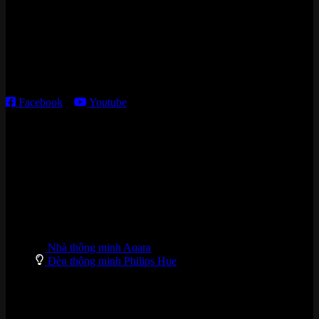
Kho giao HCM
:
179 Nguyễn Cư Trinh, P. Cầu Ông Lãnh, TP. HCM
Thời gian làm việc:
T2 – T6: 8h30 – 12h00; 13h30 – 18h00
T7 – CN: 8h30 – 12h00; 13h30 – 16h00
Facebook
–
Youtube
DANH MỤC SẢN PHẨM
Nhà thông minh Aqara
Đèn thông minh Philips Hue