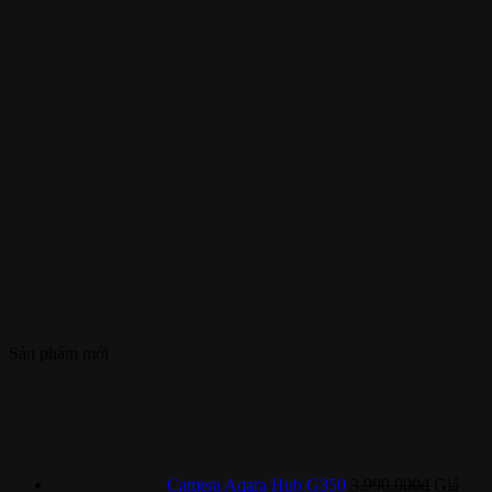
Sản phẩm mới
Camera Aqara Hub G350
3.990.000
₫
Giá