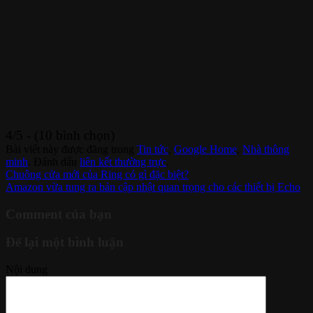
4/5 - (10 bình chọn)
Bài viết này được đăng trong
Tin tức
,
Google Home
,
Nhà thông
minh
. Đánh dấu
liên kết thường trực
.
Chuông cửa mới của Ring có gì đặc biệt?
Amazon vừa tung ra bản cập nhật quan trọng cho các thiết bị Echo
Comment của bạn
Để lại một bình luận
Nội dung