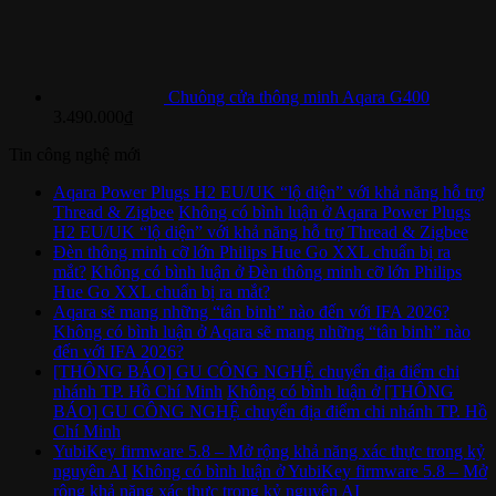
Chuông cửa thông minh Aqara G400
3.490.000
₫
Tin công nghệ mới
Aqara Power Plugs H2 EU/UK “lộ diện” với khả năng hỗ trợ
Thread & Zigbee
Không có bình luận
ở Aqara Power Plugs
H2 EU/UK “lộ diện” với khả năng hỗ trợ Thread & Zigbee
Đèn thông minh cỡ lớn Philips Hue Go XXL chuẩn bị ra
mắt?
Không có bình luận
ở Đèn thông minh cỡ lớn Philips
Hue Go XXL chuẩn bị ra mắt?
Aqara sẽ mang những “tân binh” nào đến với IFA 2026?
Không có bình luận
ở Aqara sẽ mang những “tân binh” nào
đến với IFA 2026?
[THÔNG BÁO] GU CÔNG NGHỆ chuyển địa điểm chi
nhánh TP. Hồ Chí Minh
Không có bình luận
ở [THÔNG
BÁO] GU CÔNG NGHỆ chuyển địa điểm chi nhánh TP. Hồ
Chí Minh
YubiKey firmware 5.8 – Mở rộng khả năng xác thực trong kỷ
nguyên AI
Không có bình luận
ở YubiKey firmware 5.8 – Mở
rộng khả năng xác thực trong kỷ nguyên AI