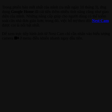
Trong phiên bản mới nhất của mình (ra mắt ngày 10 tháng 3), ứng
dụng
Google Home
đã cải tiến thêm nhiều tính năng cũng như giao
diện của mình. Những nâng cấp giúp cho người dùng có thể kiểm
soát căn nhà đơn giản hơn; trong đó, việc hỗ trợ theo dõi
Nest Cam
được coi là nổi bật nhất.
Để xem trực tiếp hình ảnh từ Nest Cam chỉ cần nhấn vào biểu tượng
camera
ở menu điều khiển nhanh ngay đầu tiên.