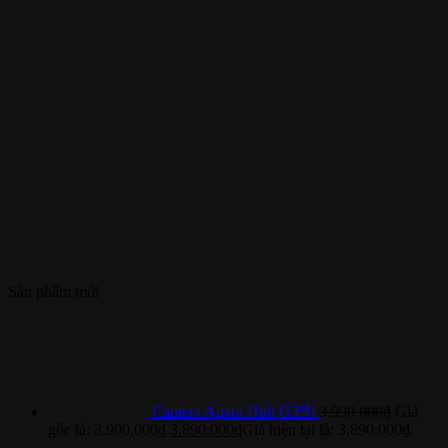
Sản phẩm mới
Camera Aqara Hub G350
3.990.000
₫
Giá
gốc là: 3.990.000₫.
3.890.000
₫
Giá hiện tại là: 3.890.000₫.