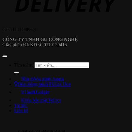
Cash On Delivery
CÔNG TY TNHH GU CÔNG NGHỆ
Giấy phép ĐKKD số 0110129415
Tìm kiếm:
Nhà thông minh Aqara
Đèn thông minh Philips Hue
Ví lạnh Ledger
Khóa bảo mật Yubico
Tin tức
Liên hệ
Chat Zalo: 0842 008 444