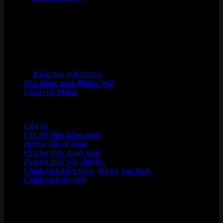
Khóa bảo mật Yubico
Đèn thông minh Philips WiZ
Khóa cửa Philips
HỖ TRỢ KHÁCH HÀNG
Liên hệ
Lắp đặt Nhà thông minh
Hướng dẫn sử dụng
Phương thức thanh toán
Phương thức vận chuyển
Chính sách kiểm hàng
,
đổi trả
,
bảo hành
Chính sách bảo mật