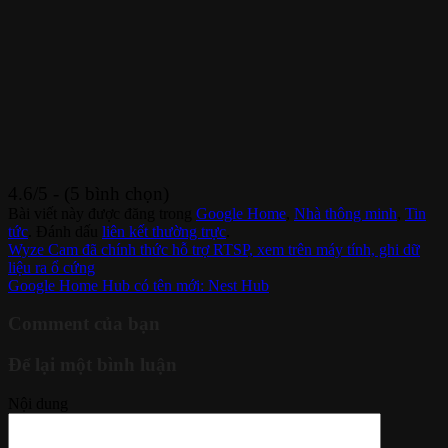
4.6/5 - (5 bình chọn)
Bài viết này được đăng trong
Google Home
,
Nhà thông minh
,
Tin
tức
. Đánh dấu
liên kết thường trực
.
Wyze Cam đã chính thức hỗ trợ RTSP, xem trên máy tính, ghi dữ
liệu ra ổ cứng
Google Home Hub có tên mới: Nest Hub
Comment của bạn
Để lại một bình luận
Nội dung