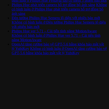
bình luận
ở Philips Hue Festavia sắp có thêm 3 phiên bản mới
Philips Hue phát triển camera hỗ trợ đồng bộ ánh sáng
Không
có bình luận
ở Philips Hue phát triển camera hỗ trợ đồng bộ
ánh sáng
Đèn tường Philips Hue Semeru lộ diện với phiên bản mới
Không có bình luận
ở Đèn tường Philips Hue Semeru lộ diện
với phiên bản mới
Philips Hue ver 5.71 – Cải tiến tính năng MotionAware
Không có bình luận
ở Philips Hue ver 5.71 – Cải tiến tính
năng MotionAware
OpenAI tăng cường bảo vệ GPT-5.6 bằng khóa bảo mật vật
lý YubiKey
Không có bình luận
ở OpenAI tăng cường bảo vệ
GPT-5.6 bằng khóa bảo mật vật lý YubiKey