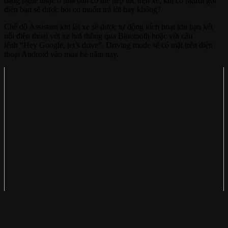
đang nghe nhạc ở nhà bạn có thể tiếp tục trên xe, khi có người gọi
điện bạn sẽ được hỏi có muốn trả lời hay không?
Chế độ Assistant khi lái xe sẽ được tự động kích hoạt khi bạn kết
nối điện thoại với xe hơi thông qua Bluetooth hoặc với câu
lệnh “Hey Google, let’s drive”. Driving mode sẽ có mặt trên điện
thoại Android vào mùa hè năm nay.