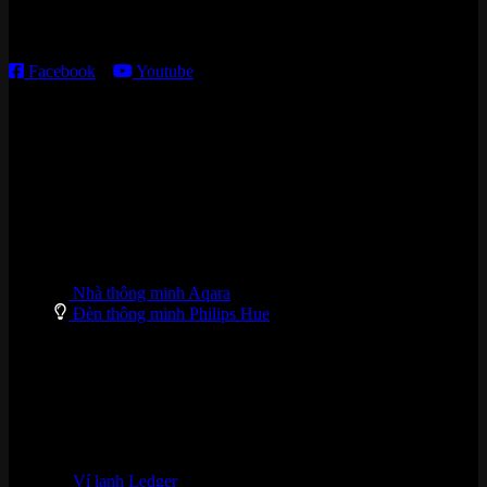
T2 – T6: 8h30 – 12h00; 13h30 – 18h00
T7 – CN: 8h30 – 12h00; 13h30 – 16h00
Facebook
–
Youtube
DANH MỤC SẢN PHẨM
Nhà thông minh Aqara
Đèn thông minh Philips Hue
Ví lạnh Ledger