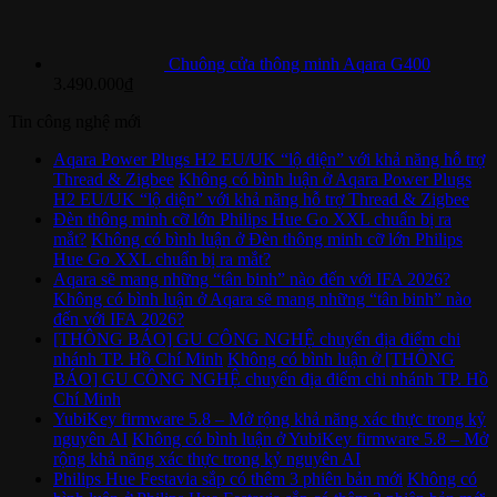
Chuông cửa thông minh Aqara G400
3.490.000
₫
Tin công nghệ mới
Aqara Power Plugs H2 EU/UK “lộ diện” với khả năng hỗ trợ
Thread & Zigbee
Không có bình luận
ở Aqara Power Plugs
H2 EU/UK “lộ diện” với khả năng hỗ trợ Thread & Zigbee
Đèn thông minh cỡ lớn Philips Hue Go XXL chuẩn bị ra
mắt?
Không có bình luận
ở Đèn thông minh cỡ lớn Philips
Hue Go XXL chuẩn bị ra mắt?
Aqara sẽ mang những “tân binh” nào đến với IFA 2026?
Không có bình luận
ở Aqara sẽ mang những “tân binh” nào
đến với IFA 2026?
[THÔNG BÁO] GU CÔNG NGHỆ chuyển địa điểm chi
nhánh TP. Hồ Chí Minh
Không có bình luận
ở [THÔNG
BÁO] GU CÔNG NGHỆ chuyển địa điểm chi nhánh TP. Hồ
Chí Minh
YubiKey firmware 5.8 – Mở rộng khả năng xác thực trong kỷ
nguyên AI
Không có bình luận
ở YubiKey firmware 5.8 – Mở
rộng khả năng xác thực trong kỷ nguyên AI
Philips Hue Festavia sắp có thêm 3 phiên bản mới
Không có