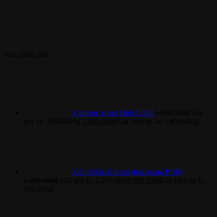
Sản phẩm mới
Camera Aqara Hub G350
3.990.000
₫
Giá
gốc là: 3.990.000₫.
3.890.000
₫
Giá hiện tại là: 3.890.000₫.
Cảm biến đa trạng thái Aqara P100
1.290.000
₫
Giá gốc là: 1.290.000₫.
990.000
₫
Giá hiện tại là:
990.000₫.