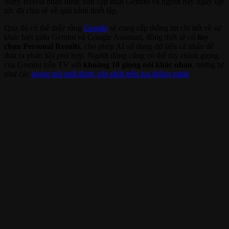
Sony Bravia nhận được bản cập nhật Gemini và người này ngay lập
tức đã chia sẻ về quá trình thiết lập.
Qua đó có thể thấy rằng
Google
sẽ cung cấp thông tin chi tiết về sự
khác biệt giữa Gemini và Google Assistant, đồng thời sẽ có
tùy
chọn Personal Results
, cho phép AI sử dụng dữ liệu cá nhân để
đưa ra phản hồi phù hợp. Người dùng cũng có thể tùy chỉnh giọng
của Gemini trên TV với
khoảng 10 giọng nói khác nhau
, tương tự
như các
giọng nói mới được cập nhật trên loa thông minh
.