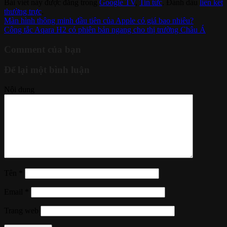
Bài viết này được đăng trong
Google TV
,
Tin tức
. Đánh dấu
liên kết
thường trực
.
Màn hình thông minh đầu tiên của Apple có giá bao nhiêu?
Công tắc Aqara H2 có phiên bản ngang cho thị trường Châu Á
Comment của bạn
Để lại một bình luận
Nội dung
Tên
*
Email
*
Trang web