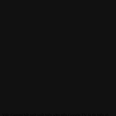
Việc Gemini bất ngờ xuất hiện sớm trên Google TV là tín hiệu rõ