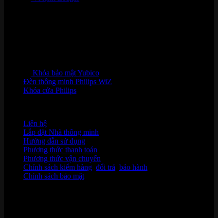
Khóa bảo mật Yubico
Đèn thông minh Philips WiZ
Khóa cửa Philips
HỖ TRỢ KHÁCH HÀNG
Liên hệ
Lắp đặt Nhà thông minh
Hướng dẫn sử dụng
Phương thức thanh toán
Phương thức vận chuyển
Chính sách kiểm hàng
,
đổi trả
,
bảo hành
Chính sách bảo mật