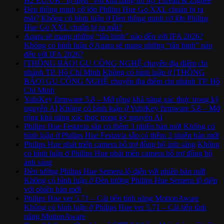
H2 EU/UK “lộ diện” với khả năng hỗ trợ Thread & Zigbee
Đèn thông minh cỡ lớn Philips Hue Go XXL chuẩn bị ra
mắt?
Không có bình luận
ở Đèn thông minh cỡ lớn Philips
Hue Go XXL chuẩn bị ra mắt?
Aqara sẽ mang những “tân binh” nào đến với IFA 2026?
Không có bình luận
ở Aqara sẽ mang những “tân binh” nào
đến với IFA 2026?
[THÔNG BÁO] GU CÔNG NGHỆ chuyển địa điểm chi
nhánh TP. Hồ Chí Minh
Không có bình luận
ở [THÔNG
BÁO] GU CÔNG NGHỆ chuyển địa điểm chi nhánh TP. Hồ
Chí Minh
YubiKey firmware 5.8 – Mở rộng khả năng xác thực trong kỷ
nguyên AI
Không có bình luận
ở YubiKey firmware 5.8 – Mở
rộng khả năng xác thực trong kỷ nguyên AI
Philips Hue Festavia sắp có thêm 3 phiên bản mới
Không có
bình luận
ở Philips Hue Festavia sắp có thêm 3 phiên bản mới
Philips Hue phát triển camera hỗ trợ đồng bộ ánh sáng
Không
có bình luận
ở Philips Hue phát triển camera hỗ trợ đồng bộ
ánh sáng
Đèn tường Philips Hue Semeru lộ diện với phiên bản mới
Không có bình luận
ở Đèn tường Philips Hue Semeru lộ diện
với phiên bản mới
Philips Hue ver 5.71 – Cải tiến tính năng MotionAware
Không có bình luận
ở Philips Hue ver 5.71 – Cải tiến tính
năng MotionAware