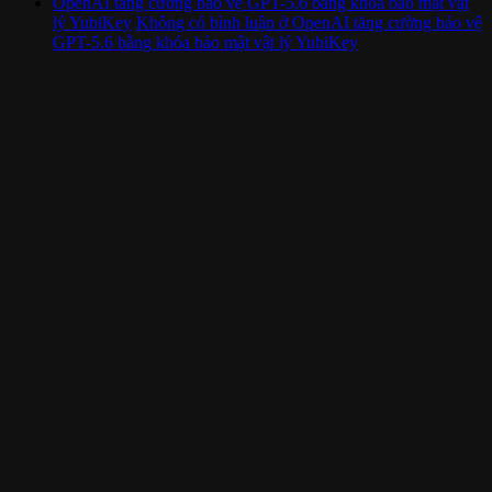
OpenAI tăng cường bảo vệ GPT-5.6 bằng khóa bảo mật vật
lý YubiKey
Không có bình luận
ở OpenAI tăng cường bảo vệ
GPT-5.6 bằng khóa bảo mật vật lý YubiKey