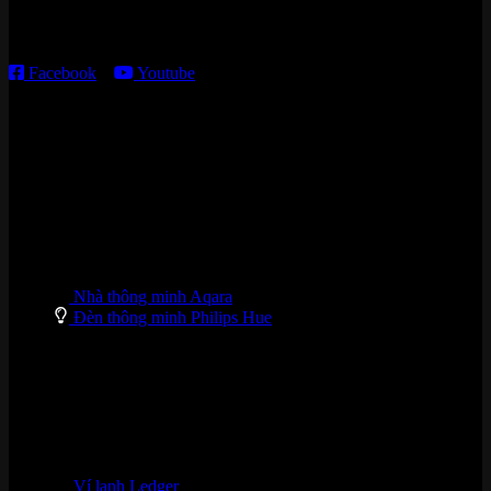
T2 – T6: 8h30 – 12h00; 13h30 – 18h00
T7 – CN: 8h30 – 12h00; 13h30 – 16h00
Facebook
–
Youtube
DANH MỤC SẢN PHẨM
Nhà thông minh Aqara
Đèn thông minh Philips Hue
Ví lạnh Ledger