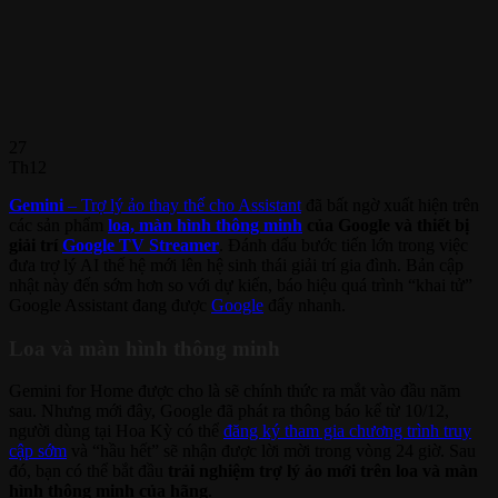
27
Th12
Gemini
– Trợ lý ảo thay thế cho Assistant
đã bất ngờ xuất hiện trên
các sản phẩm
loa, màn hình thông minh
của Google và thiết bị
giải trí
Google TV Streamer
. Đánh dấu bước tiến lớn trong việc
đưa trợ lý AI thế hệ mới lên hệ sinh thái giải trí gia đình. Bản cập
nhật này đến sớm hơn so với dự kiến, báo hiệu quá trình “khai tử”
Google Assistant đang được
Google
đẩy nhanh.
Loa và màn hình thông minh
Gemini for Home được cho là sẽ chính thức ra mắt vào đầu năm
sau. Nhưng mới đây, Google đã phát ra thông báo kể từ 10/12,
người dùng tại Hoa Kỳ có thể
đăng ký tham gia chương trình truy
cập sớm
và “hầu hết” sẽ nhận được lời mời trong vòng 24 giờ. Sau
đó, bạn có thể bắt đầu
trải nghiệm trợ lý ảo mới trên loa và màn
hình thông minh của hãng
.