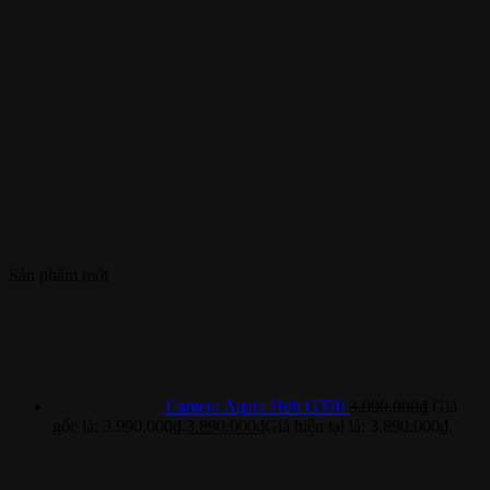
Sản phẩm mới
Camera Aqara Hub G350
3.990.000
₫
Giá
gốc là: 3.990.000₫.
3.890.000
₫
Giá hiện tại là: 3.890.000₫.