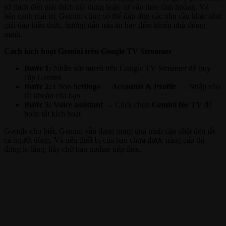
sở thích đến giải thích nội dung hoặc tư vấn theo tình huống. Và
bên cạnh giải trí, Gemini cũng có thể đáp ứng các nhu cầu khác như
giải đáp kiến thức, hướng dẫn nấu ăn hay điều khiển nhà thông
minh.
Cách kích hoạt Gemini trên Google TV Streamer
Bước 1:
Nhấn nút micrô trên Google TV Streamer để truy
cập Gemini
Bước 2:
Chọn
Settings → Accounts & Profile
→ Nhấp vào
tài khoản của bạn
Bước 3:
Voice assistant →
Click chọn
Gemini for TV
để
hoàn tất kích hoạt
Google cho biết, Gemini vẫn đang trong quá trình cập nhật đến tất
cả người dùng. Và nếu thiết bị của bạn chưa được nâng cấp thì
đừng lo lắng, hãy chờ bản update tiếp theo.