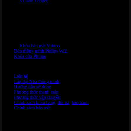
Ví lạnh Ledger
Khóa bảo mật Yubico
Đèn thông minh Philips WiZ
Khóa cửa Philips
HỖ TRỢ KHÁCH HÀNG
Liên hệ
Lắp đặt Nhà thông minh
Hướng dẫn sử dụng
Phương thức thanh toán
Phương thức vận chuyển
Chính sách kiểm hàng
,
đổi trả
,
bảo hành
Chính sách bảo mật