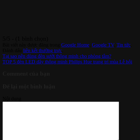
5/5 - (1 bình chọn)
Bài viết này được đăng trong
Google Home
,
Google TV
,
Tin tức
.
Đánh dấu
liên kết thường trực
.
Tại sao nên dùng đèn sưởi thông minh cho phòng tắm?
TOP 5 đèn LED dây thông minh Philips Hue trang trí mùa Lễ hội
Comment của bạn
Để lại một bình luận
Nội dung