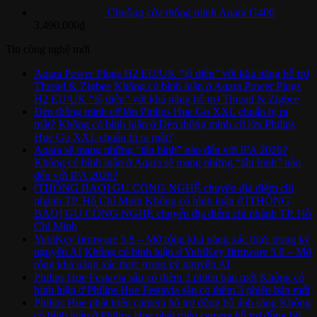
Chuông cửa thông minh Aqara G400
3.490.000
₫
Tin công nghệ mới
Aqara Power Plugs H2 EU/UK “lộ diện” với khả năng hỗ trợ
Thread & Zigbee
Không có bình luận
ở Aqara Power Plugs
H2 EU/UK “lộ diện” với khả năng hỗ trợ Thread & Zigbee
Đèn thông minh cỡ lớn Philips Hue Go XXL chuẩn bị ra
mắt?
Không có bình luận
ở Đèn thông minh cỡ lớn Philips
Hue Go XXL chuẩn bị ra mắt?
Aqara sẽ mang những “tân binh” nào đến với IFA 2026?
Không có bình luận
ở Aqara sẽ mang những “tân binh” nào
đến với IFA 2026?
[THÔNG BÁO] GU CÔNG NGHỆ chuyển địa điểm chi
nhánh TP. Hồ Chí Minh
Không có bình luận
ở [THÔNG
BÁO] GU CÔNG NGHỆ chuyển địa điểm chi nhánh TP. Hồ
Chí Minh
YubiKey firmware 5.8 – Mở rộng khả năng xác thực trong kỷ
nguyên AI
Không có bình luận
ở YubiKey firmware 5.8 – Mở
rộng khả năng xác thực trong kỷ nguyên AI
Philips Hue Festavia sắp có thêm 3 phiên bản mới
Không có
bình luận
ở Philips Hue Festavia sắp có thêm 3 phiên bản mới
Philips Hue phát triển camera hỗ trợ đồng bộ ánh sáng
Không
có bình luận
ở Philips Hue phát triển camera hỗ trợ đồng bộ