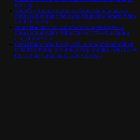
ánh sáng
Đèn tường Philips Hue Semeru lộ diện với phiên bản mới
Không có bình luận
ở Đèn tường Philips Hue Semeru lộ diện
với phiên bản mới
Philips Hue ver 5.71 – Cải tiến tính năng MotionAware
Không có bình luận
ở Philips Hue ver 5.71 – Cải tiến tính
năng MotionAware
OpenAI tăng cường bảo vệ GPT-5.6 bằng khóa bảo mật vật
lý YubiKey
Không có bình luận
ở OpenAI tăng cường bảo vệ
GPT-5.6 bằng khóa bảo mật vật lý YubiKey