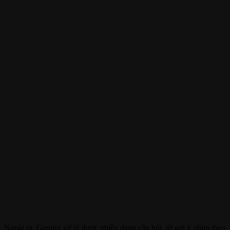
Ngoài ra, Gemini xử lý được nhiều dạng câu hỏi, từ gợi ý phim theo