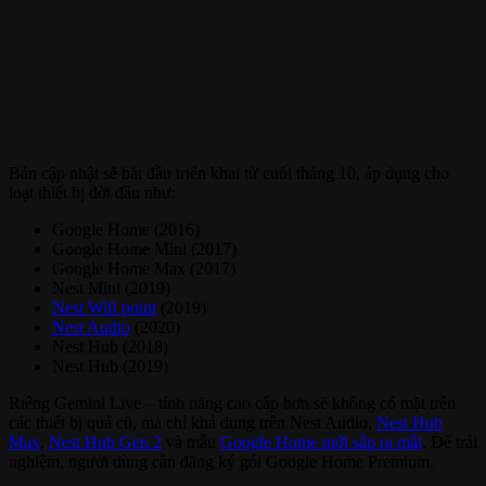
Bản cập nhật sẽ bắt đầu triển khai từ cuối tháng 10, áp dụng cho
loạt thiết bị đời đầu như:
Google Home (2016)
Google Home Mini (2017)
Google Home Max (2017)
Nest Mini (2019)
Nest Wifi point
(2019)
Nest Audio
(2020)
Nest Hub (2018)
Nest Hub (2019)
Riêng Gemini Live – tính năng cao cấp hơn sẽ không có mặt trên
các thiết bị quá cũ, mà chỉ khả dụng trên Nest Audio,
Nest Hub
Max
,
Nest Hub Gen 2
và mẫu
Google Home mới sắp ra mắt
. Để trải
nghiệm, người dùng cần đăng ký gói Google Home Premium.