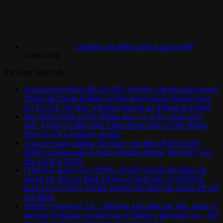
Chuông cửa thông minh Aqara G400
3.490.000
₫
Tin công nghệ mới
Aqara Power Plugs H2 EU/UK “lộ diện” với khả năng hỗ trợ
Thread & Zigbee
Không có bình luận
ở Aqara Power Plugs
H2 EU/UK “lộ diện” với khả năng hỗ trợ Thread & Zigbee
Đèn thông minh cỡ lớn Philips Hue Go XXL chuẩn bị ra
mắt?
Không có bình luận
ở Đèn thông minh cỡ lớn Philips
Hue Go XXL chuẩn bị ra mắt?
Aqara sẽ mang những “tân binh” nào đến với IFA 2026?
Không có bình luận
ở Aqara sẽ mang những “tân binh” nào
đến với IFA 2026?
[THÔNG BÁO] GU CÔNG NGHỆ chuyển địa điểm chi
nhánh TP. Hồ Chí Minh
Không có bình luận
ở [THÔNG
BÁO] GU CÔNG NGHỆ chuyển địa điểm chi nhánh TP. Hồ
Chí Minh
YubiKey firmware 5.8 – Mở rộng khả năng xác thực trong kỷ
nguyên AI
Không có bình luận
ở YubiKey firmware 5.8 – Mở