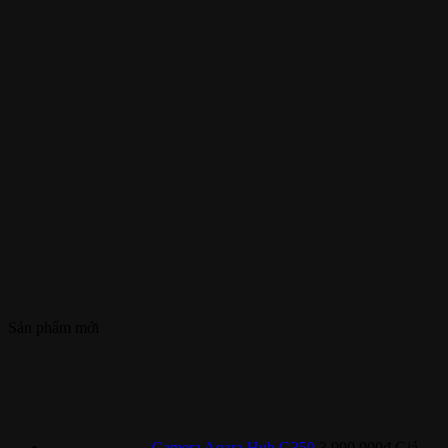
Sản phẩm mới
Camera Aqara Hub G350
3.990.000
₫
Giá