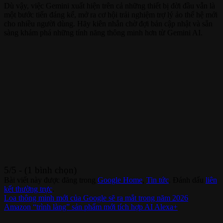
Dù vậy, việc Gemini xuất hiện trên cả những thiết bị đời đầu vẫn là
một bước tiến đáng kể, mở ra cơ hội trải nghiệm trợ lý ảo thế hệ mới
cho nhiều người dùng. Hãy kiên nhẫn chờ đợi bản cập nhật và sẵn
sàng khám phá những tính năng thông minh hơn từ Gemini AI.
5/5 - (1 bình chọn)
Bài viết này được đăng trong
Google Home
,
Tin tức
. Đánh dấu
liên
kết thường trực
.
Loa thông minh mới của Google sẽ ra mắt trong năm 2026
Amazon “trình làng” sản phẩm mới tích hợp AI Alexa+