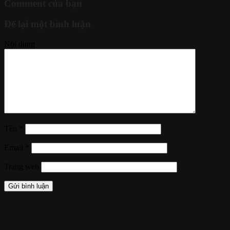
Comment của bạn
Để lại một bình luận
Nội dung
Tên
*
Email
*
Trang web