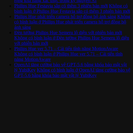
rộng khả năng xác thực trong kỷ nguyên AI
Philips Hue Festavia sắp có thêm 3 phiên bản mới
Không có
bình luận
ở Philips Hue Festavia sắp có thêm 3 phiên bản mới
Philips Hue phát triển camera hỗ trợ đồng bộ ánh sáng
Không
có bình luận
ở Philips Hue phát triển camera hỗ trợ đồng bộ
ánh sáng
Đèn tường Philips Hue Semeru lộ diện với phiên bản mới
Không có bình luận
ở Đèn tường Philips Hue Semeru lộ diện
với phiên bản mới
Philips Hue ver 5.71 – Cải tiến tính năng MotionAware
Không có bình luận
ở Philips Hue ver 5.71 – Cải tiến tính
năng MotionAware
OpenAI tăng cường bảo vệ GPT-5.6 bằng khóa bảo mật vật
lý YubiKey
Không có bình luận
ở OpenAI tăng cường bảo vệ
GPT-5.6 bằng khóa bảo mật vật lý YubiKey