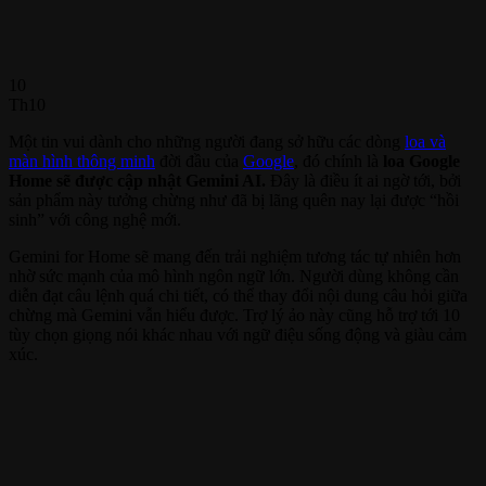
10
Th10
Một tin vui dành cho những người đang sở hữu các dòng
loa và
màn hình thông minh
đời đầu của
Google
, đó chính là
loa Google
Home sẽ được cập nhật Gemini AI.
Đây là điều ít ai ngờ tới, bởi
sản phẩm này tưởng chừng như đã bị lãng quên nay lại được “hồi
sinh” với công nghệ mới.
Gemini for Home sẽ mang đến trải nghiệm tương tác tự nhiên hơn
nhờ sức mạnh của mô hình ngôn ngữ lớn. Người dùng không cần
diễn đạt câu lệnh quá chi tiết, có thể thay đổi nội dung câu hỏi giữa
chừng mà Gemini vẫn hiểu được. Trợ lý ảo này cũng hỗ trợ tới 10
tùy chọn giọng nói khác nhau với ngữ điệu sống động và giàu cảm
xúc.