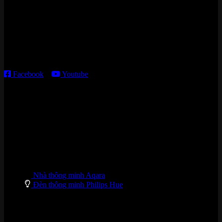
Kho giao HCM
:
179 Nguyễn Cư Trinh, P. Cầu Ông Lãnh, TP. HCM
Thời gian làm việc:
T2 – T6: 8h30 – 12h00; 13h30 – 18h00
T7 – CN: 8h30 – 12h00; 13h30 – 16h00
Facebook
–
Youtube
DANH MỤC SẢN PHẨM
Nhà thông minh Aqara
Đèn thông minh Philips Hue