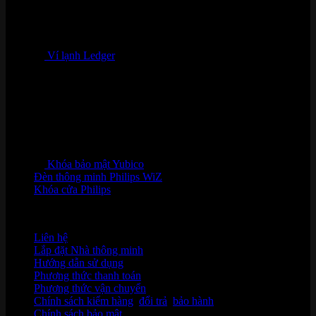
Ví lạnh Ledger
Khóa bảo mật Yubico
Đèn thông minh Philips WiZ
Khóa cửa Philips
HỖ TRỢ KHÁCH HÀNG
Liên hệ
Lắp đặt Nhà thông minh
Hướng dẫn sử dụng
Phương thức thanh toán
Phương thức vận chuyển
Chính sách kiểm hàng
,
đổi trả
,
bảo hành
Chính sách bảo mật