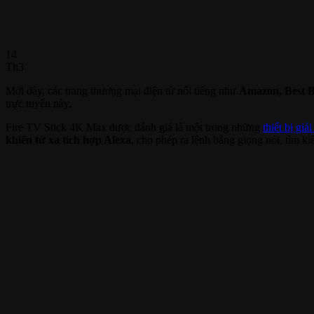
14
Th3
Mới đây, các trang thương mại điện tử nổi tiếng như
Amazon, Best B
trực tuyến này.
Fire TV Stick 4K Max được đánh giá là một trong những
thiết bị giải 
khiển từ xa tích hợp Alexa
, cho phép ra lệnh bằng giọng nói, tìm k