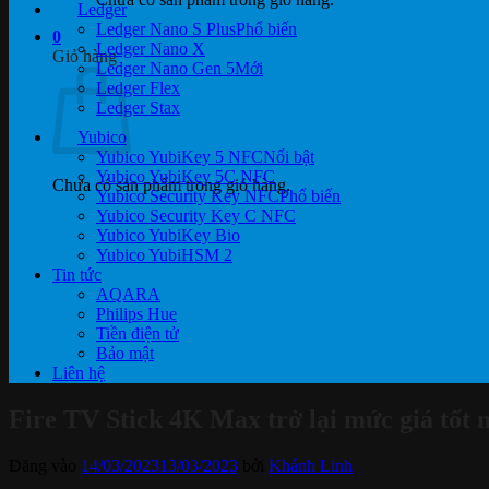
Ledger
Ledger Nano S Plus
0
Ledger Nano X
Giỏ hàng
Ledger Nano Gen 5
Ledger Flex
Ledger Stax
Yubico
Yubico YubiKey 5 NFC
Yubico YubiKey 5C NFC
Chưa có sản phẩm trong giỏ hàng.
Yubico Security Key NFC
Yubico Security Key C NFC
Yubico YubiKey Bio
Yubico YubiHSM 2
Tin tức
AQARA
Philips Hue
Tiền điện tử
Bảo mật
Liên hệ
Fire TV Stick 4K Max trở lại mức giá tốt 
Đăng vào
14/03/2023
13/03/2023
bởi
Khánh Linh