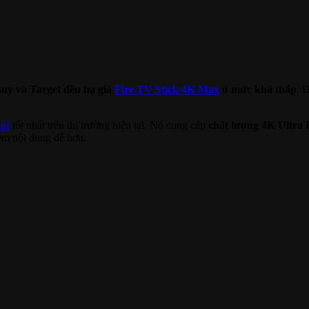
uy và Target đều hạ giá
Fire TV Stick 4K Max
ở mức khá thấp
. 
trí
tốt nhất trên thị trường hiện tại. Nó cung cấp
chất lượng 4K Ultra
iếm nội dung dễ hơn.