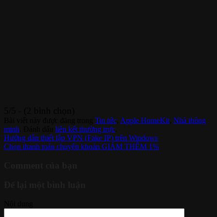
5/5 - (2 bình chọn)
Bài viết này được đăng trong
Tin tức
,
Apple HomeKit
,
Nhà thông
minh
. Đánh dấu
liên kết thường trực
.
Hướng dẫn thiết lập VPN (Fake IP) trên Windows
Chọn thanh toán chuyển khoản GIẢM THÊM 1%
Comment của bạn
Để lại một bình luận
Nội dung