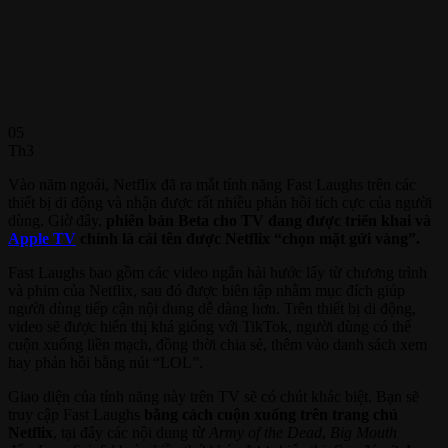
05
Th3
Vào năm ngoái, Netflix đã ra mắt tính năng Fast Laughs trên các
thiết bị di động và nhận được rất nhiều phản hồi tích cực của người
dùng. Giờ đây,
phiên bản Beta cho TV đang được triển khai và
Apple TV
chính là cái tên được Netflix “chọn mặt gửi vàng”.
Fast Laughs bao gồm các video ngắn hài hước lấy từ chương trình
và phim của Netflix, sau đó được biên tập nhằm mục đích giúp
người dùng tiếp cận nội dung dễ dàng hơn. Trên thiết bị di động,
video sẽ được hiển thị khá giống với TikTok, người dùng có thể
cuộn xuống liền mạch, đồng thời chia sẻ, thêm vào danh sách xem
hay phản hồi bằng nút “LOL”.
Giao diện của tính năng này trên TV sẽ có chút khác biệt. Bạn sẽ
truy cập Fast Laughs
bằng cách cuộn xuống trên trang chủ
Netflix
, tại đây các nội dung từ
Army of the Dead
,
Big Mouth