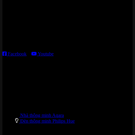
Cửa hàng HN:
15 ngõ 113 Hoàng Cầu, P. Đống Đa, TP. HN
Kho giao HCM
:
179 Nguyễn Cư Trinh, P. Cầu Ông Lãnh, TP. HCM
Thời gian làm việc:
T2 – T6: 8h30 – 12h00; 13h30 – 18h00
T7 – CN: 8h30 – 12h00; 13h30 – 16h00
Facebook
–
Youtube
DANH MỤC SẢN PHẨM
Nhà thông minh Aqara
Đèn thông minh Philips Hue