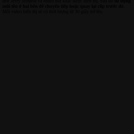
đến
Jerry Seinfeld
và nhiều thứ khác được hiển thị
.
Sau đó
sử dụng
mũi tên ở hai bên để chuyển tiếp hoặc quay lại clip trước đó
.
Mỗi video hiển thị sẽ có thời lượng từ 30 giây trở lên.