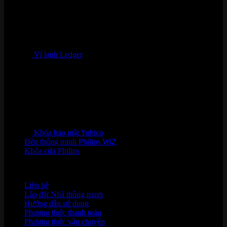
Ví lạnh Ledger
Khóa bảo mật Yubico
Đèn thông minh Philips WiZ
Khóa cửa Philips
HỖ TRỢ KHÁCH HÀNG
Liên hệ
Lắp đặt Nhà thông minh
Hướng dẫn sử dụng
Phương thức thanh toán
Phương thức vận chuyển