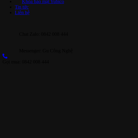
Khóa bảo mật Yubico
Tin tức
Liên hệ
Chat Zalo: 0842 008 444
Messenger: Gu Công Nghệ
Gọi mua: 0842 008 444