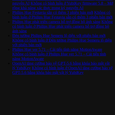
nguyên AI
Không có bình luận
ở YubiKey firmware 5.8 – Mở
rộng khả năng xác thực trong kỷ nguyên AI
Philips Hue Festavia sắp có thêm 3 phiên bản mới
Không có
bình luận
ở Philips Hue Festavia sắp có thêm 3 phiên bản mới
Philips Hue phát triển camera hỗ trợ đồng bộ ánh sáng
Không
có bình luận
ở Philips Hue phát triển camera hỗ trợ đồng bộ
ánh sáng
Đèn tường Philips Hue Semeru lộ diện với phiên bản mới
Không có bình luận
ở Đèn tường Philips Hue Semeru lộ diện
với phiên bản mới
Philips Hue ver 5.71 – Cải tiến tính năng MotionAware
Không có bình luận
ở Philips Hue ver 5.71 – Cải tiến tính
năng MotionAware
OpenAI tăng cường bảo vệ GPT-5.6 bằng khóa bảo mật vật
lý YubiKey
Không có bình luận
ở OpenAI tăng cường bảo vệ
GPT-5.6 bằng khóa bảo mật vật lý YubiKey