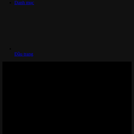
Danh mục
Đầu trang
Nhà thông minh và Thiết bị công nghệ cao cấp
Zalo/Whatsapp:
0842 008 444