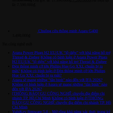
11.990.000
₫
Giá gốc là: 11.990.000₫.
7.590.000
₫
Giá hiện tại
là: 7.590.000₫.
Chuông cửa thông minh Aqara G400
3.490.000
₫
Tin công nghệ mới
Aqara Power Plugs H2 EU/UK “lộ diện” với khả năng hỗ trợ
Thread & Zigbee
Không có bình luận
ở Aqara Power Plugs
H2 EU/UK “lộ diện” với khả năng hỗ trợ Thread & Zigbee
Đèn thông minh cỡ lớn Philips Hue Go XXL chuẩn bị ra
mắt?
Không có bình luận
ở Đèn thông minh cỡ lớn Philips
Hue Go XXL chuẩn bị ra mắt?
Aqara sẽ mang những “tân binh” nào đến với IFA 2026?
Không có bình luận
ở Aqara sẽ mang những “tân binh” nào
đến với IFA 2026?
[THÔNG BÁO] GU CÔNG NGHỆ chuyển địa điểm chi
nhánh TP. Hồ Chí Minh
Không có bình luận
ở [THÔNG
BÁO] GU CÔNG NGHỆ chuyển địa điểm chi nhánh TP. Hồ
Chí Minh
YubiKey firmware 5.8 – Mở rộng khả năng xác thực trong kỷ