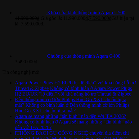
Khóa cửa kính thông minh Aqara U500
11.990.000
₫
Giá gốc là: 11.990.000₫.
7.590.000
₫
Giá hiện tại
là: 7.590.000₫.
Chuông cửa thông minh Aqara G400
3.490.000
₫
Tin công nghệ mới
Aqara Power Plugs H2 EU/UK “lộ diện” với khả năng hỗ trợ
Thread & Zigbee
Không có bình luận
ở Aqara Power Plugs
H2 EU/UK “lộ diện” với khả năng hỗ trợ Thread & Zigbee
Đèn thông minh cỡ lớn Philips Hue Go XXL chuẩn bị ra
mắt?
Không có bình luận
ở Đèn thông minh cỡ lớn Philips
Hue Go XXL chuẩn bị ra mắt?
Aqara sẽ mang những “tân binh” nào đến với IFA 2026?
Không có bình luận
ở Aqara sẽ mang những “tân binh” nào
đến với IFA 2026?
[THÔNG BÁO] GU CÔNG NGHỆ chuyển địa điểm chi
nhánh TP. Hồ Chí Minh
Không có bình luận
ở [THÔNG