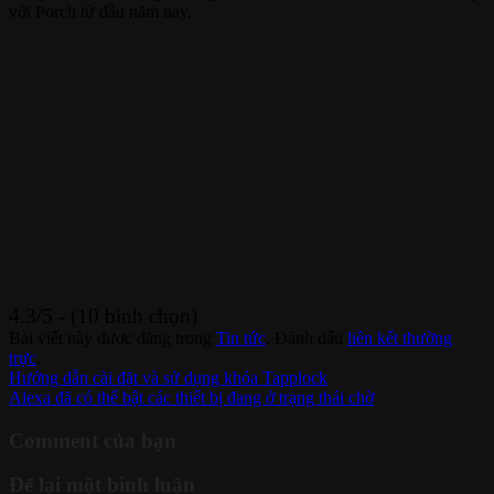
với Porch từ đầu năm nay.
4.3/5 - (10 bình chọn)
Bài viết này được đăng trong
Tin tức
. Đánh dấu
liên kết thường
trực
.
Hướng dẫn cài đặt và sử dụng khóa Tapplock
Alexa đã có thể bật các thiết bị đang ở trạng thái chờ
Comment của bạn
Để lại một bình luận