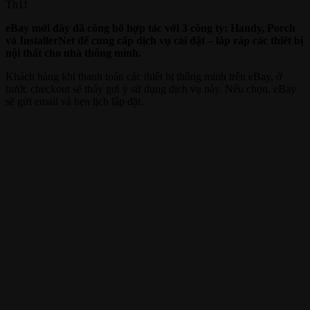
Th11
eBay mới đây đã công bố hợp tác với 3 công ty: Handy, Porch
và InstallerNet để cung cấp dịch vụ cài đặt – lắp ráp các thiết bị
nội thất cho nhà thông minh.
Khách hàng khi thanh toán các thiết bị thông minh trên eBay, ở
bước checkout sẽ thấy gợi ý sử dụng dịch vụ này. Nếu chọn, eBay
sẽ gửi email và hẹn lịch lắp đặt.