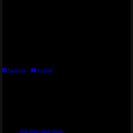
Zalo/Whatsapp:
0842 008 444
Cửa hàng HN:
15 ngõ 113 Hoàng Cầu, P. Đống Đa, TP. HN
Kho giao HCM
:
179 Nguyễn Cư Trinh, P. Cầu Ông Lãnh, TP. HCM
Thời gian làm việc:
T2 – T6: 8h30 – 12h00; 13h30 – 18h00
T7 – CN: 8h30 – 12h00; 13h30 – 16h00
Facebook
–
Youtube
DANH MỤC SẢN PHẨM
Nhà thông minh Aqara