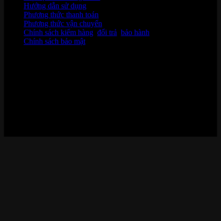
Hướng dẫn sử dụng
Phương thức thanh toán
Phương thức vận chuyển
Chính sách kiểm hàng
,
đổi trả
,
bảo hành
Chính sách bảo mật