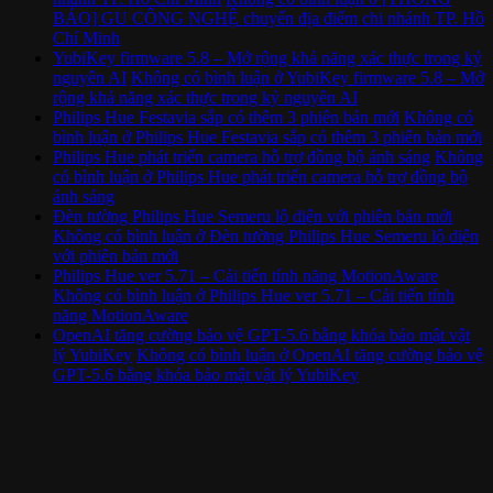
BÁO] GU CÔNG NGHỆ chuyển địa điểm chi nhánh TP. Hồ
Chí Minh
YubiKey firmware 5.8 – Mở rộng khả năng xác thực trong kỷ
nguyên AI
Không có bình luận
ở YubiKey firmware 5.8 – Mở
rộng khả năng xác thực trong kỷ nguyên AI
Philips Hue Festavia sắp có thêm 3 phiên bản mới
Không có
bình luận
ở Philips Hue Festavia sắp có thêm 3 phiên bản mới
Philips Hue phát triển camera hỗ trợ đồng bộ ánh sáng
Không
có bình luận
ở Philips Hue phát triển camera hỗ trợ đồng bộ
ánh sáng
Đèn tường Philips Hue Semeru lộ diện với phiên bản mới
Không có bình luận
ở Đèn tường Philips Hue Semeru lộ diện
với phiên bản mới
Philips Hue ver 5.71 – Cải tiến tính năng MotionAware
Không có bình luận
ở Philips Hue ver 5.71 – Cải tiến tính
năng MotionAware
OpenAI tăng cường bảo vệ GPT-5.6 bằng khóa bảo mật vật
lý YubiKey
Không có bình luận
ở OpenAI tăng cường bảo vệ
GPT-5.6 bằng khóa bảo mật vật lý YubiKey