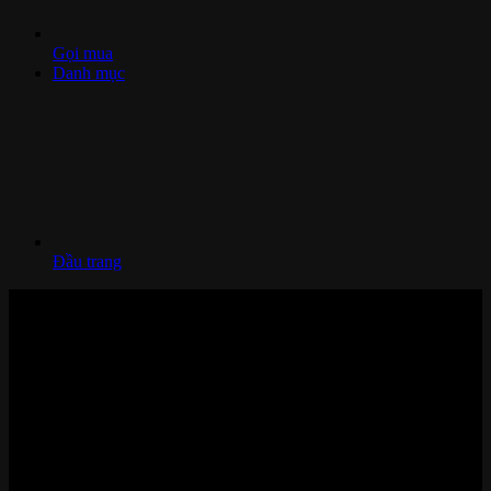
Gọi mua
Danh mục
Đầu trang
Nhà thông minh và Thiết bị công nghệ cao cấp