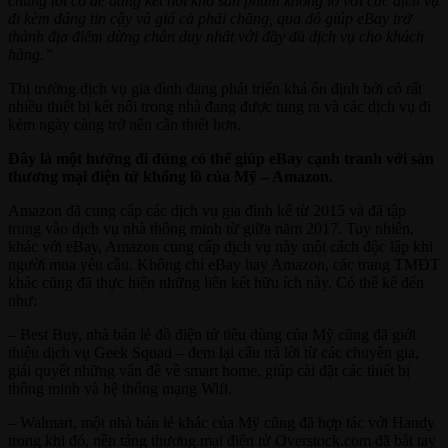
chúng tôi có dễ dàng kết nối kho sản phẩm khổng lồ với các dịch vụ
đi kèm đáng tin cậy và giá cả phải chăng, qua đó giúp eBay trở
thành địa điểm dừng chân duy nhất với đầy đủ dịch vụ cho khách
hàng.”
Thị trường dịch vụ gia đình đang phát triển khá ổn định bởi có rất
nhiều thiết bị kết nối trong nhà đang được tung ra và các dịch vụ đi
kèm ngày càng trở nên cần thiết hơn.
Đây là một hướng đi đúng có thể giúp eBay cạnh tranh với sàn
thương mại điện tử khổng lồ của Mỹ – Amazon.
Amazon đã cung cấp các dịch vụ gia đình kể từ 2015 và đã tập
trung vào dịch vụ nhà thông minh từ giữa năm 2017. Tuy nhiên,
khác với eBay, Amazon cung cấp dịch vụ này một cách độc lập khi
người mua yêu cầu. Không chỉ eBay hay Amazon, các trang TMĐT
khác cũng đã thực hiện những liên kết hữu ích này. Có thể kể đến
như:
– Best Buy, nhà bán lẻ đồ điện tử tiêu dùng của Mỹ cũng đã giới
thiệu dịch vụ Geek Squad – đem lại câu trả lời từ các chuyên gia,
giải quyết những vấn đề về smart home, giúp cài đặt các thiết bị
thông minh và hệ thống mạng Wifi.
– Walmart, một nhà bán lẻ khác của Mỹ cũng đã hợp tác với Handy
trong khi đó, nền tảng thương mại điện tử Overstock.com đã bắt tay