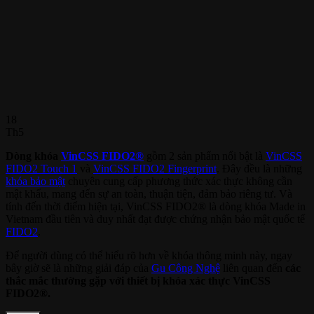
18
Th5
Dòng khóa
VinCSS FIDO2®
gồm 2 sản phẩm nổi bật là
VinCSS
FIDO2 Touch 1
và
VinCSS FIDO2 Fingerprint
. Đây đều là những
khóa bảo mật
chuyên cung cấp phương thức xác thực không cần
mật khẩu, mang đến sự an toàn, thuận tiện, đảm bảo riêng tư. Và
tính đến thời điểm hiện tại, VinCSS FIDO2® là dòng khóa Made in
Vietnam đầu tiên và duy nhất đạt được chứng nhận bảo mật quốc tế
FIDO2
.
Để người dùng có thể hiểu rõ hơn về khóa thông minh này, ngay
bây giờ sẽ là những giải đáp của
Gu Công Nghệ
liên quan đến
các
thắc mắc thường gặp với thiết bị khóa xác thực VinCSS
FIDO2®.