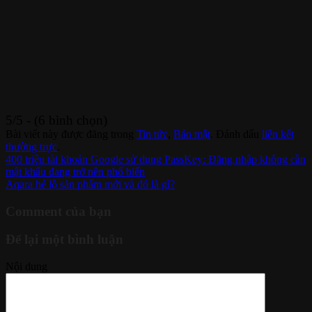
5/5 - (6 bình chọn)
Bài viết này được đăng trong
Tin tức
,
Bảo mật
. Đánh dấu
liên kết
thường trực
.
400 triệu tài khoản Google sử dụng PassKey: Đăng nhập không cần
mật khẩu đang trở nên phổ biến
Aqara hé lộ sản phẩm mới và đó là gì?
Comment của bạn
Để lại một bình luận
Nội dung