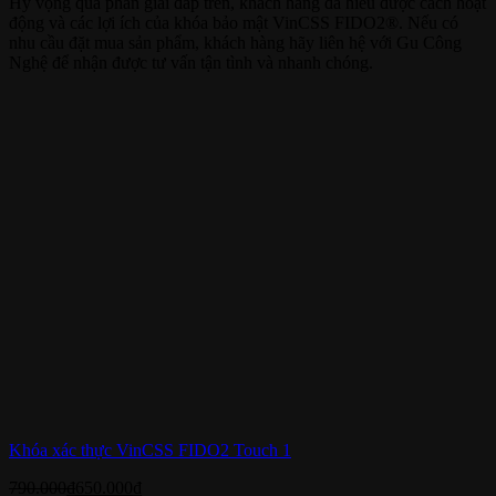
Hy vọng qua phần giải đáp trên, khách hàng đã hiểu được cách hoạt
động và các lợi ích của khóa bảo mật VinCSS FIDO2®. Nếu có
nhu cầu đặt mua sản phẩm, khách hàng hãy liên hệ với Gu Công
Nghệ để nhận được tư vấn tận tình và nhanh chóng.
Khóa xác thực VinCSS FIDO2 Touch 1
790.000
₫
650.000
₫