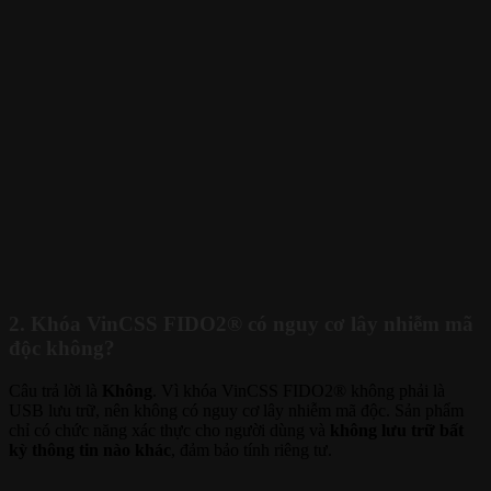
2. Khóa VinCSS FIDO2® có nguy cơ lây nhiễm mã
độc không?
Câu trả lời là
Không
. Vì khóa VinCSS FIDO2® không phải là
USB lưu trữ, nên không có nguy cơ lây nhiễm mã độc. Sản phẩm
chỉ có chức năng xác thực cho người dùng và
không lưu trữ bất
kỳ thông tin nào khác
, đảm bảo tính riêng tư.