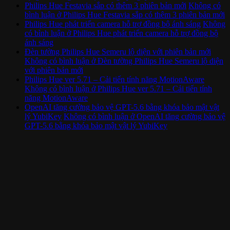
Philips Hue Festavia sắp có thêm 3 phiên bản mới
Không có
bình luận
ở Philips Hue Festavia sắp có thêm 3 phiên bản mới
Philips Hue phát triển camera hỗ trợ đồng bộ ánh sáng
Không
có bình luận
ở Philips Hue phát triển camera hỗ trợ đồng bộ
ánh sáng
Đèn tường Philips Hue Semeru lộ diện với phiên bản mới
Không có bình luận
ở Đèn tường Philips Hue Semeru lộ diện
với phiên bản mới
Philips Hue ver 5.71 – Cải tiến tính năng MotionAware
Không có bình luận
ở Philips Hue ver 5.71 – Cải tiến tính
năng MotionAware
OpenAI tăng cường bảo vệ GPT-5.6 bằng khóa bảo mật vật
lý YubiKey
Không có bình luận
ở OpenAI tăng cường bảo vệ
GPT-5.6 bằng khóa bảo mật vật lý YubiKey