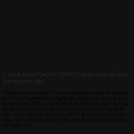
3. Cách khóa VinCSS FIDO2® ngăn chặn các cuộc
tấn công mã độc?
Ưu điểm của khóa vật lý là yêu cầu người dùng tương tác trực tiếp,
do đó có thể
loại trừ khả năng bị tấn công từ xa
. Ngoài ra, khóa
áp dụng chuẩn FIDO2, bảo vệ người dùng khỏi các cuộc tấn công
lừa đảo trên internet hay các cuộc tấn công sao chép thông tin bí
mật… Phần cứng của khóa được thiết kế để bảo vệ dữ liệu trong
khóa, ngăn chặn việc dữ liệu bị đọc trộm, đảm bảo an toàn thông tin
cho người dùng.