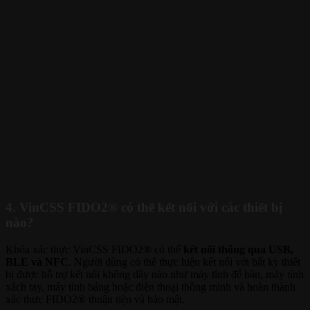
4. VinCSS FIDO2® có thể kết nối với các thiết bị
nào?
Khóa xác thực VinCSS FIDO2® có thể
kết nối thông qua USB,
BLE và NFC
. Người dùng có thể thực hiện kết nối với bất kỳ thiết
bị được hỗ trợ kết nối không dây nào như máy tính để bàn, máy tính
xách tay, máy tính bảng hoặc điện thoại thông minh và hoàn thành
xác thực FIDO2® thuận tiện và bảo mật.