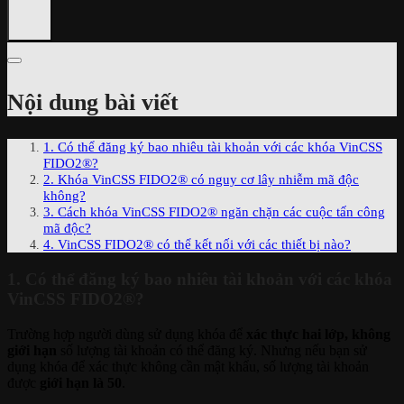
Nội dung bài viết
1. Có thể đăng ký bao nhiêu tài khoản với các khóa VinCSS
FIDO2®?
2. Khóa VinCSS FIDO2® có nguy cơ lây nhiễm mã độc
không?
3. Cách khóa VinCSS FIDO2® ngăn chặn các cuộc tấn công
mã độc?
4. VinCSS FIDO2® có thể kết nối với các thiết bị nào?
1. Có thể đăng ký bao nhiêu tài khoản với các khóa
VinCSS FIDO2®?
Trường hợp người dùng sử dụng khóa để
xác thực hai lớp, không
giới hạn
số lượng tài khoản có thể đăng ký. Nhưng nếu bạn sử
dụng khóa để xác thực không cần mật khẩu, số lượng tài khoản
được
giới hạn là 50
.