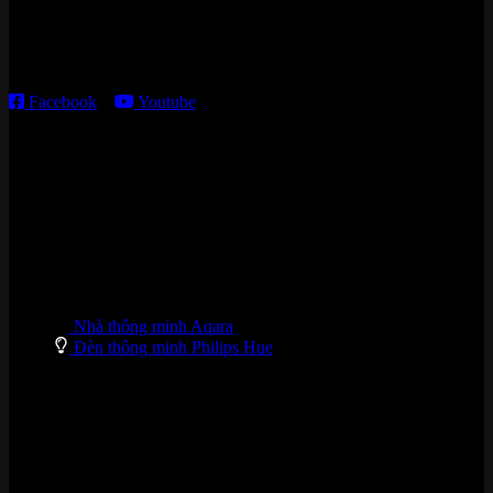
Thời gian làm việc:
T2 – T6: 8h30 – 12h00; 13h30 – 18h00
T7 – CN: 8h30 – 12h00; 13h30 – 16h00
Facebook
–
Youtube
DANH MỤC SẢN PHẨM
Nhà thông minh Aqara
Đèn thông minh Philips Hue