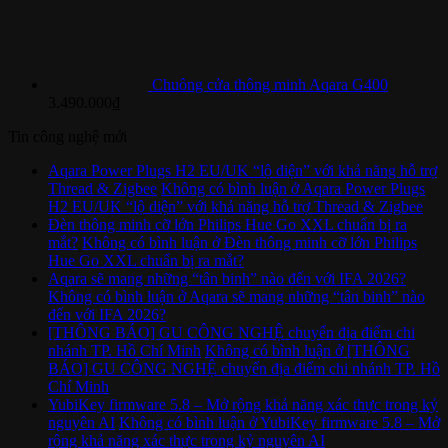
Chuông cửa thông minh Aqara G400
3.490.000
₫
Tin công nghệ mới
Aqara Power Plugs H2 EU/UK “lộ diện” với khả năng hỗ trợ
Thread & Zigbee
Không có bình luận
ở Aqara Power Plugs
H2 EU/UK “lộ diện” với khả năng hỗ trợ Thread & Zigbee
Đèn thông minh cỡ lớn Philips Hue Go XXL chuẩn bị ra
mắt?
Không có bình luận
ở Đèn thông minh cỡ lớn Philips
Hue Go XXL chuẩn bị ra mắt?
Aqara sẽ mang những “tân binh” nào đến với IFA 2026?
Không có bình luận
ở Aqara sẽ mang những “tân binh” nào
đến với IFA 2026?
[THÔNG BÁO] GU CÔNG NGHỆ chuyển địa điểm chi
nhánh TP. Hồ Chí Minh
Không có bình luận
ở [THÔNG
BÁO] GU CÔNG NGHỆ chuyển địa điểm chi nhánh TP. Hồ
Chí Minh
YubiKey firmware 5.8 – Mở rộng khả năng xác thực trong kỷ
nguyên AI
Không có bình luận
ở YubiKey firmware 5.8 – Mở
rộng khả năng xác thực trong kỷ nguyên AI